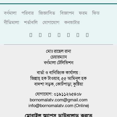
বর্ণমালা
পরিবার
জিজ্ঞাসিত
বিজ্ঞাপন
ফরম
ফিড
নীতিমালা
শর্তাবলি
যোগাযোগ
কনভাটার
মোঃ রাছেল রানা
চেয়ারম্যান
বর্ণমালা টেলিভিশন
বার্তা ও বাণিজ্যিক কার্যালয় :
জিন্নাহ্ হক টাওয়ার, ৫৫ আমিনুল হক
বাদশা সড়ক, কোর্টপাড়া, কুষ্টিয়া
যোগাযোগ: ০১৯১১২৬৫৪০৮
bornomalatv.com@gmail.com
info@bornomalatv.com (Online)
মোবাইল অ্যাপস ডাউনলোড করতে