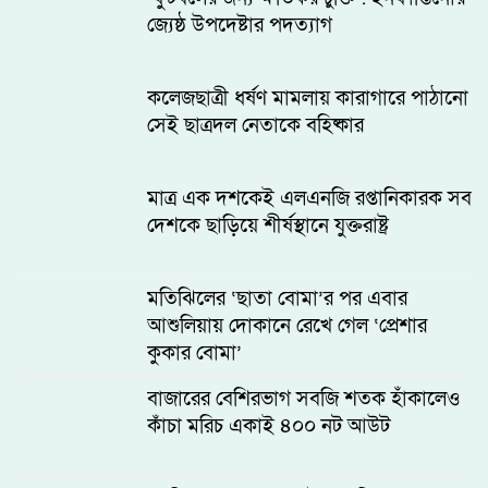
জ্যেষ্ঠ উপদেষ্টার পদত্যাগ
কলেজছাত্রী ধর্ষণ মামলায় কারাগারে পাঠানো
সেই ছাত্রদল নেতাকে বহিষ্কার
মাত্র এক দশকেই এলএনজি রপ্তানিকারক সব
দেশকে ছাড়িয়ে শীর্ষস্থানে যুক্তরাষ্ট্র
মতিঝিলের ‘ছাতা বোমা’র পর এবার
আশুলিয়ায় দোকানে রেখে গেল ‘প্রেশার
কুকার বোমা’
বাজারের বেশিরভাগ সবজি শতক হাঁকালেও
কাঁচা মরিচ একাই ৪০০ নট আউট