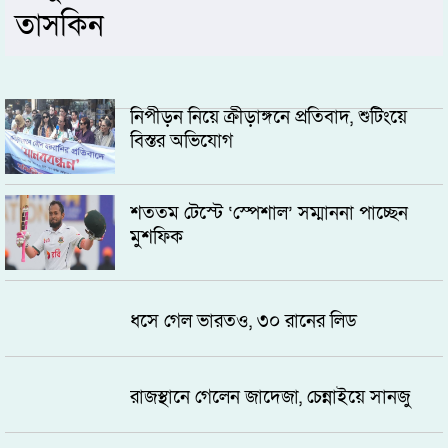
তাসকিন
নিপীড়ন নিয়ে ক্রীড়াঙ্গনে প্রতিবাদ, শুটিংয়ে
বিস্তর অভিযোগ
শততম টেস্টে ‘স্পেশাল’ সম্মাননা পাচ্ছেন
মুশফিক
ধসে গেল ভারতও, ৩০ রানের লিড
রাজস্থানে গেলেন জাদেজা, চেন্নাইয়ে সানজু