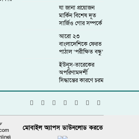
উপদেষ্টার পদত্যাগ
যা জানা প্রয়োজন
মার্কিন বিশেষ দূত
সার্জিও গোর সম্পর্কে
আরো ২৩
বাংলাদেশিকে ফেরত
পাঠাল ‘পরীক্ষিত বন্ধু’
যুক্তরাষ্ট্র, চলতি বছর
ইউনূস-তারেকের
এ পর্যন্ত ফিরলেন ৮৮
অপরিণামদর্শী
জন
সিদ্ধান্তের কারণে চরম
গ্যাস সংকটে
বাংলাদেশ
৮
মোবাইল অ্যাপস ডাউনলোড করতে
.com
line)