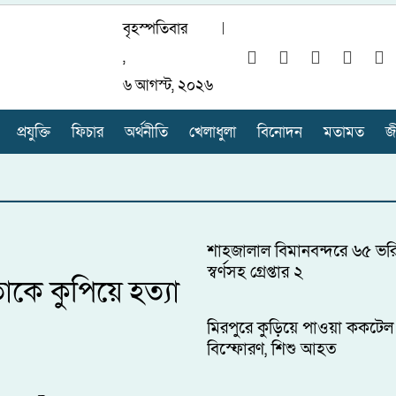
বৃহস্পতিবার
,
৬ আগস্ট, ২০২৬
প্রযুক্তি
ফিচার
অর্থনীতি
খেলাধুলা
বিনোদন
মতামত
জ
শাহজালাল বিমানবন্দরে ৬৫ ভর
স্বর্ণসহ গ্রেপ্তার ২
াকে কুপিয়ে হত্যা
মিরপুরে কুড়িয়ে পাওয়া ককটেল
বিস্ফোরণ, শিশু আহত