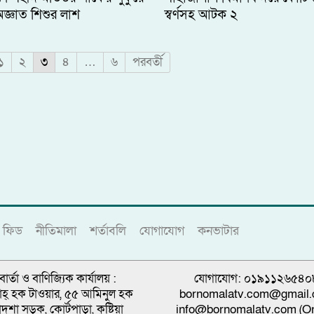
জ্ঞাত শিশুর লাশ
স্বর্ণসহ আটক ২
১
২
৩
৪
…
৬
পরবর্তী
ফিড
নীতিমালা
শর্তাবলি
যোগাযোগ
কনভাটার
বার্তা ও বাণিজ্যিক কার্যালয় :
যোগাযোগ: ০১৯১১২৬৫৪০
্নাহ্ হক টাওয়ার, ৫৫ আমিনুল হক
bornomalatv.com@gmail
াদশা সড়ক, কোর্টপাড়া, কুষ্টিয়া
info@bornomalatv.com (On