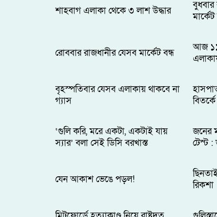
বুধবার
শাহবাগ এলাকা থেকে ৩ লাশ উদ্ধার
মার্কেট 
আজ ১১ 
রোববার রাজধানীর যেসব মার্কেট বন্ধ
এলাকা
বৃহস্পতিবার যেসব এলাকায় থাকবে না
হাসপাত
গ্যাস
বিতর্কে
‘গুলি করি, মরে একটা, একটাই যায়
জনের 
স্যার’ বলা সেই ডিসি বরখাস্ত
টেস্ট :
ছিনতাই
যেন আকাশ ভেঙে পড়ল!
রিকশা
মিটফোর্ডে হত্যাকাণ্ড নিয়ে রাষ্ট্রদূত
গুলিস্ত