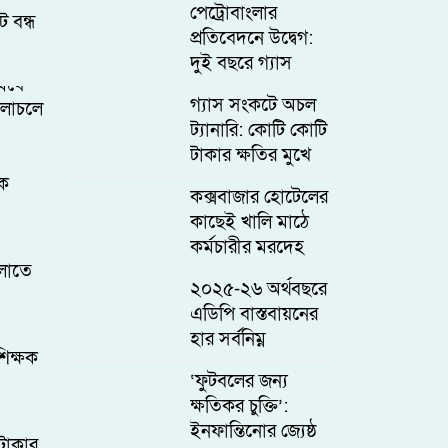
পেট্রোবাংলার
ট বন্ধ
প্রতিবেদনে উদ্বেগ:
দুই বছরে গ্যাস
র্ষে
সরবরাহ কমেছে ১
গ্যাস সংকটে অচল
চলাচলে
বিলিয়ন ঘনফুট
ট্যানারি: কোটি কোটি
টাকার ক্ষতির মুখে
দেশের চামড়া শিল্প
েক
কক্সবাজার হোটেলের
কাছেই খালি মাঠে
কর্মচারীর মরদেহ
লাতে
উদ্ধার, শরীরে
২০২৫-২৬ অর্থবছরে
আঘাতের চিহ্ন
এডিপি বাস্তবায়নের
হার সর্বনিম্ন
িক্ষক
‘ফুটবলের জন্য
ক্ষতিকর চুক্তি’:
ইনফান্তিনোর জ্যেষ্ঠ
টাকার