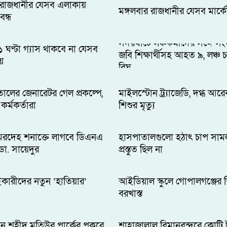
 রাজধানীর যেসব এলাকায়
মঙ্গলবার রাজধানীর যেসব মার্কে
বন্ধ
সদরঘাটে লঞ্চকর্মীদের সঙ্গে সংঘ
ঘণ্টা গ্যাস থাকবে না যেসব
জবি শিক্ষার্থীসহ আহত ৯, লঞ্চ 
য়
বিঘ্ন
ালের জেনারেটর গেল প্রকল্পে,
মাইলস্টোন ট্র্যাজেডি, দগ্ধ আর
 কর্মকর্তারা
শিশুর মৃত্যু
মরদেহ শনাক্তে লাগবে ডিএনএ
হাসপাতালগুলো হঠাৎ চাপ সাম
 ডা. সায়েদুর
প্রস্তুত ছিল না
কারীদের নতুন ‘হাতিয়ার’
আইডিয়াল স্কুলে গোপালগঞ্জের শ
বরখাস্ত
ানে শহীদ মতিউর পার্কের পুকুরে
শাহাজালাল বিমানবন্দরে কোটি 