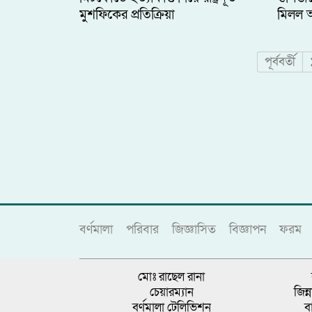
মুশফিকের প্রতিক্রিয়া
মিলল অ
Posts
পূর্ববর্তী
pagination
বর্ণমালা
পরিবার
জিজ্ঞাসিত
বিজ্ঞাপন
ফরম
মোঃ রাছেল রানা
চেয়ারম্যান
জিন
বর্ণমালা টেলিভিশন
ব