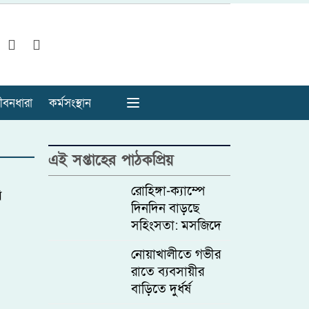
ীবনধারা
কর্মসংস্থান
এই সপ্তাহের পাঠকপ্রিয়
রোহিঙ্গা-ক্যাম্পে
ি
দিনদিন বাড়ছে
সহিংসতা: মসজিদে
যাওয়ার পথে
নোয়াখালীতে গভীর
উগ্রবাদী সংগঠন
রাতে ব্যবসায়ীর
আরসা কমান্ডারকে
বাড়িতে দুর্ধর্ষ
গুলি করে হত্যা
ডাকাতি, আহত ৫