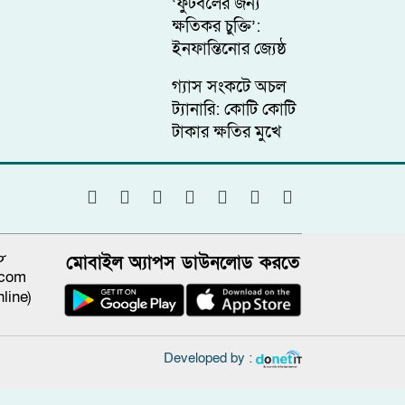
‘ফুটবলের জন্য
ক্ষতিকর চুক্তি’:
ইনফান্তিনোর জ্যেষ্ঠ
উপদেষ্টার পদত্যাগ
গ্যাস সংকটে অচল
ট্যানারি: কোটি কোটি
টাকার ক্ষতির মুখে
দেশের চামড়া শিল্প
৮
মোবাইল অ্যাপস ডাউনলোড করতে
.com
line)
Developed by :