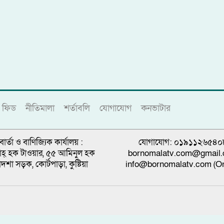
ফিড
নীতিমালা
শর্তাবলি
যোগাযোগ
কনভাটার
বার্তা ও বাণিজ্যিক কার্যালয় :
যোগাযোগ: ০১৯১১২৬৫৪০
্নাহ্ হক টাওয়ার, ৫৫ আমিনুল হক
bornomalatv.com@gmail
াদশা সড়ক, কোর্টপাড়া, কুষ্টিয়া
info@bornomalatv.com (On