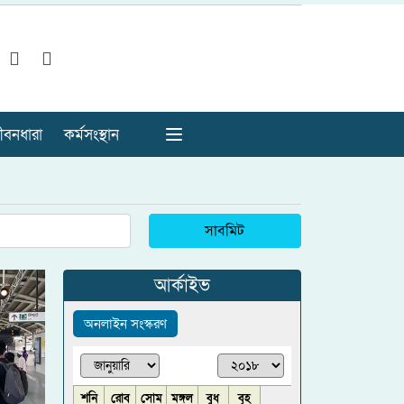
ীবনধারা
কর্মসংস্থান
সাবমিট
আর্কাইভ
অনলাইন সংস্করণ
শনি
রোব
সোম
মঙ্গল
বুধ
বৃহ