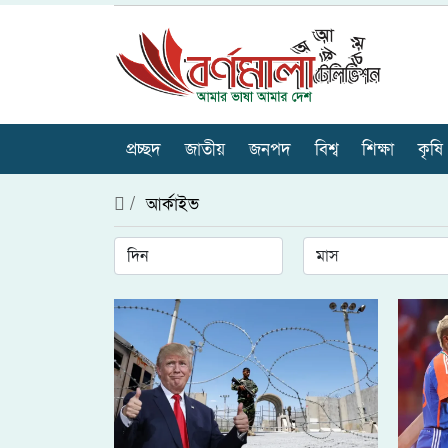
প্রচ্ছদ
জাতীয়
জনপদ
বিশ্ব
শিক্ষা
কৃষি
/
আর্কাইভ