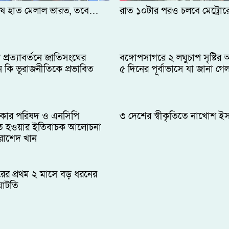
ে হাত মেলাল ভারত, তবে…
রাত ১০টার পরও চলবে মেট্রোর
া প্রত্যাবর্তনে জাতিসংঘের
বঙ্গোপসাগরে ২ লঘুচাপ সৃষ্টির
ন কি ভূরাজনীতিকে প্রভাবিত
৫ দিনের পূর্বাভাসে যা জানা গে
কার পরিষদ ও এনসিপি
৩ দেশের স্বীকৃতিতে নাখোশ ই
ত হওয়ার ইতিবাচক আলোচনা
: রাশেদ খান
রের প্রথম ২ মাসে বড় ধরনের
 ঘাটতি