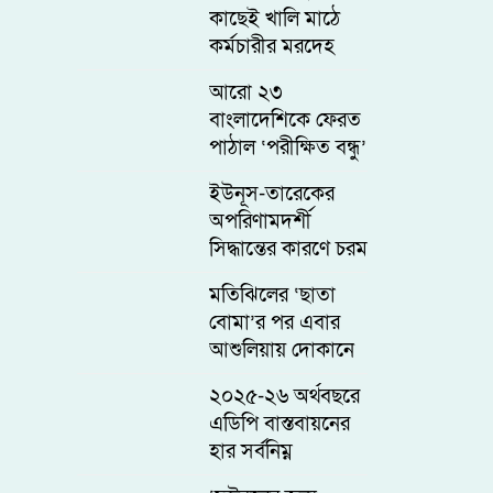
বিলিয়ন ঘনফুট
কাছেই খালি মাঠে
কর্মচারীর মরদেহ
উদ্ধার, শরীরে
আরো ২৩
আঘাতের চিহ্ন
বাংলাদেশিকে ফেরত
পাঠাল ‘পরীক্ষিত বন্ধু’
যুক্তরাষ্ট্র, চলতি বছর
ইউনূস-তারেকের
এ পর্যন্ত ফিরলেন ৮৮
অপরিণামদর্শী
জন
সিদ্ধান্তের কারণে চরম
গ্যাস সংকটে
মতিঝিলের ‘ছাতা
বাংলাদেশ
বোমা’র পর এবার
আশুলিয়ায় দোকানে
রেখে গেল ‘প্রেশার
২০২৫-২৬ অর্থবছরে
কুকার বোমা’
এডিপি বাস্তবায়নের
হার সর্বনিম্ন