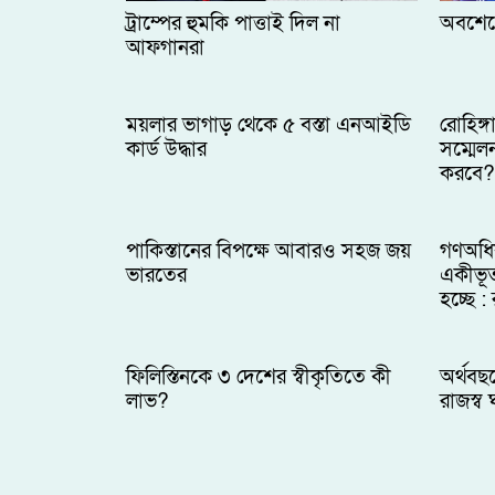
ট্রাম্পের হুমকি পাত্তাই দিল না
অবশেষ
আফগানরা
ময়লার ভাগাড় থেকে ৫ বস্তা এনআইডি
রোহিঙ্গ
কার্ড উদ্ধার
সম্মেল
করবে?
পাকিস্তানের বিপক্ষে আবারও সহজ জয়
গণঅধি
ভারতের
একীভূ
হচ্ছে 
ফিলিস্তিনকে ৩ দেশের স্বীকৃতিতে কী
অর্থবছ
লাভ?
রাজস্ব