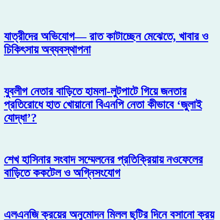
যাত্রীদের অভিযোগ— রাত কাটাচ্ছেন মেঝেতে, খাবার ও
চিকিৎসায় অব্যবস্থাপনা
যুবলীগ নেতার বাড়িতে হামলা-লুটপাটে গিয়ে জনতার
প্রতিরোধে হাত খোয়ানো বিএনপি নেতা কীভাবে ‘জুলাই
যোদ্ধা’?
শেখ হাসিনার সংবাদ সম্মেলনের প্রতিক্রিয়ায় নওফেলের
বাড়িতে ককটেল ও অগ্নিসংযোগ
এলএনজি ক্রয়ের অনুমোদন মিলল ছুটির দিনে বসানো ক্রয়