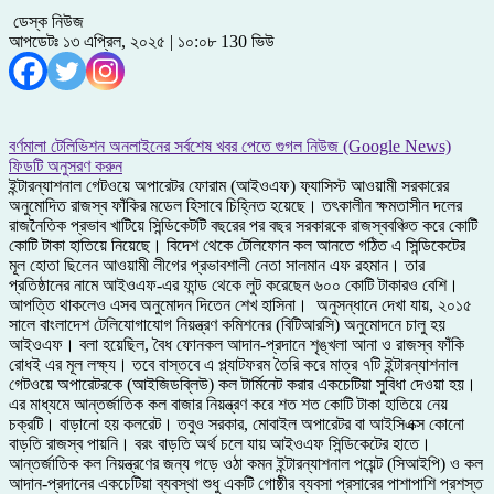
ডেস্ক নিউজ
আপডেটঃ ১৩ এপ্রিল, ২০২৫ | ১০:০৮
130 ভিউ
বর্ণমালা টেলিভিশন অনলাইনের সর্বশেষ খবর পেতে গুগল নিউজ (Google News)
ফিডটি অনুসরণ করুন
ইন্টারন্যাশনাল গেটওয়ে অপারেটর ফোরাম (আইওএফ) ফ্যাসিস্ট আওয়ামী সরকারের
অনুমোদিত রাজস্ব ফাঁকির মডেল হিসাবে চিহ্নিত হয়েছে। তৎকালীন ক্ষমতাসীন দলের
রাজনৈতিক প্রভাব খাটিয়ে সিন্ডিকেটটি বছরের পর বছর সরকারকে রাজস্ববঞ্চিত করে কোটি
কোটি টাকা হাতিয়ে নিয়েছে। বিদেশ থেকে টেলিফোন কল আনতে গঠিত এ সিন্ডিকেটের
মূল হোতা ছিলেন আওয়ামী লীগের প্রভাবশালী নেতা সালমান এফ রহমান। তার
প্রতিষ্ঠানের নামে আইওএফ-এর ফান্ড থেকে লুট করেছেন ৬০০ কোটি টাকারও বেশি।
আপত্তি থাকলেও এসব অনুমোদন দিতেন শেখ হাসিনা। অনুসন্ধানে দেখা যায়, ২০১৫
সালে বাংলাদেশ টেলিযোগাযোগ নিয়ন্ত্রণ কমিশনের (বিটিআরসি) অনুমোদনে চালু হয়
আইওএফ। বলা হয়েছিল, বৈধ ফোনকল আদান-প্রদানে শৃঙ্খলা আনা ও রাজস্ব ফাঁকি
রোধই এর মূল লক্ষ্য। তবে বাস্তবে এ প্ল্যাটফরম তৈরি করে মাত্র ৭টি ইন্টারন্যাশনাল
গেটওয়ে অপারেটরকে (আইজিডব্লিউ) কল টার্মিনেট করার একচেটিয়া সুবিধা দেওয়া হয়।
এর মাধ্যমে আন্তর্জাতিক কল বাজার নিয়ন্ত্রণ করে শত শত কোটি টাকা হাতিয়ে নেয়
চক্রটি। বাড়ানো হয় কলরেট। তবুও সরকার, মোবাইল অপারেটর বা আইসিএক্স কোনো
বাড়তি রাজস্ব পায়নি। বরং বাড়তি অর্থ চলে যায় আইওএফ সিন্ডিকেটের হাতে।
আন্তর্জাতিক কল নিয়ন্ত্রণের জন্য গড়ে ওঠা কমন ইন্টারন্যাশনাল পয়েন্ট (সিআইপি) ও কল
আদান-প্রদানের একচেটিয়া ব্যবস্থা শুধু একটি গোষ্ঠীর ব্যবসা প্রসারের পাশাপাশি প্রশস্ত