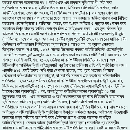
করেছে রাজস্ব আত্মসাতের পথ। আইওএফ-এর মাধ্যমে সুবিধাভোগী সেই সাত
প্রতিষ্ঠানের মধ্যে রয়েছে ইউনিক ইনফোওয়ে, ডিজিকন টেলিকমিউনিকেশনস, রুটস
কমিউনিকেশনস, গ্লোবাল ভয়েস, মীর টেলিকম ও বাংলা ট্র্যাক। এর মধ্যে গ্লোবাল
ভয়েসের সঙ্গে সালমান এফ রহমানের ছেলে শায়ান এফ রহমানের জড়িত থাকার কথা নিশ্চিত
করেছেন খাতসংশ্লিষ্টরা। অভিযোগ আছে, কল বণ্টনে অনিয়ম ও প্রকৃত দর গোপন করে
সরকারের বিপুল রাজস্ব ফাঁকির নেপথ্যে ছিল এ আইওএফ চক্র। এর মূল কৌশল ছিল
আন্তর্জাতিক কলের একটি অংশ থেকে প্রাপ্ত ৪ শতাংশ অর্থ মার্কেট ডেভেলপমেন্ট ফান্ড
(এমডিএস) নামে এক ফান্ডে জমা করা, যেটির প্রায় পুরোটাই গেছে সালমানের মালিকানাধীন
বেক্সিমকো কম্পিউটারস লিমিটেডের অ্যাকাউন্টে। আইওএফ-এর ব্যাংক স্টেটমেন্ট
বিশ্লেষণ করলে দেখা যায়, ২০২৪ সালের ডিসেম্বর পর্যন্ত আইজিডব্লিউ খাতসংশ্লিষ্ট
‘মার্কেট ডেভেলপমেন্ট এক্সপেন্স’-এর নামে ফান্ডে জমা হয় ৬৩১ কোটি টাকা। এর মধ্যে ৯৫
শতাংশের বেশি অর্থই খরচ হয়েছে বেক্সিমকো কম্পিউটারস লিমিটেডের নামে। অথচ
বিটিআরসির আইজিডব্লিউ লাইসেন্সধারী প্রতিষ্ঠানের তালিকায় নেই এই প্রতিষ্ঠানের নাম।
এমনকি ৬২৫ কোটি টাকার বেশি ব্যয় দেখানো হয়েছে, যার প্রায় শতভাগ গিয়েছে
বেক্সিমকো কম্পিউটারসের অ্যাকাউন্টে, যা সরাসরি সালমান এফ রহমানের মালিকানাধীন
প্রতিষ্ঠান। ২০২০-২৫ পর্যন্ত বেক্সিমকো কম্পিউটার লিমিটেডের অ্যাকাউন্টে ২৪৯ বার,
ডিজিকনের অ্যাকাউন্টে ২৫ বার, গ্লোবাল ভয়েস টেলিকমের অ্যাকাউন্টে ৪২ বার, ইউনিক
ইনফোওয়ের অ্যাকাউন্টে ১ বার, বাংলা ট্র্যাক কমিউনিকেশনের অ্যাকাউন্টে ২৫ বার
ট্রান্সফার করা হয়। এই অস্বচ্ছতা ও অর্থ স্থানান্তরের ব্যাপারে বিটিআরসি ইতোমধ্যে
দুর্নীতি দমন কমিশনে (দুদক) অভিযোগ দিয়েছে। অভিযোগে বলা হয়েছে, একটি
প্রতিষ্ঠানের মাধ্যমে এত বিশাল অঙ্কের অর্থ ব্যয় করা দুর্নীতির ইঙ্গিত দেয়। নাম প্রকাশে
অনিচ্ছুক একটি আইজিডব্লিউ প্রতিষ্ঠানের ঊর্ধ্বতন কর্মকর্তা জানান, আইওএফ উদ্যোগটি
বাজারের জন্য ক্ষতিকর হবে দাবি করে টেলিযোগাযোগ খাতের অনেকে আপত্তি
জানিয়েছিলেন। সেসময় আমরা (আইজিডব্লিউ উদ্যোক্তা) তৎকালীন প্রধানমন্ত্রীর
কার্যালয়ে একটি আবেদন পাঠিয়েছিলাম যাতে এটি প্রতিষ্ঠিত না হয়। সেই আবদনে উল্লেখ