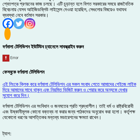
শ্বেতপত্র প্রণয়নের কাজ চলছে। এটি চূড়ান্ত হলে বিগত সরকারের সময়ে রাজনৈতিক
বিবেচনায় যেসব আইজিডব্লিউ লাইসেন্স দেওয়া হয়েছিল, সেগুলোর বিষয়েও যথাযথ
ব্যবস্থা নেবে বর্তমান সরকার।
বর্ণমালা টেলিভিশন ইউটিউব চ্যানেলে সাবস্ক্রাইব করুন
ফেসবুকে বর্ণমালা টেলিভিশন
এই লিংকে ক্লিক করে বর্ণমালা টেলিভিশন এর সকল সংবাদ পেতে আমাদের পেইজে লাইক
দিয়ে আমাদের সাথে থাকুন এবং নিয়মিত ভিজিট করুন ও শেয়ার করে অন্যকে দেখার
সুযোগ করে দিন।
বর্ণমালা টেলিভিশন এর সংবিধান ও জনমতের প্রতি শ্রদ্ধাশীল। তাই ধর্ম ও রাষ্ট্রবিরোধী
এবং উষ্কানীমূলক কোনো বক্তব্য না করার জন্য পাঠকদের অনুরোধ করা হলো। কর্তৃপক্ষ
যেকোনো ধরণের আপত্তিকর মন্তব্য মডারেশনের ক্ষমতা রাখেন।
ট্যাগ: