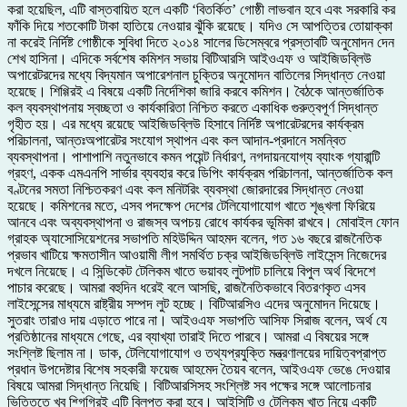
করা হয়েছিল, এটি বাস্তবায়িত হলে একটি ‘বিতর্কিত’ গোষ্ঠী লাভবান হবে এবং সরকারি কর
ফাঁকি দিয়ে শতকোটি টাকা হাতিয়ে নেওয়ার ঝুঁকি রয়েছে। যদিও সে আপত্তির তোয়াক্কা
না করেই নির্দিষ্ট গোষ্ঠীকে সুবিধা দিতে ২০১৪ সালের ডিসেম্বরে প্রস্তাবটি অনুমোদন দেন
শেখ হাসিনা। এদিকে সর্বশেষ কমিশন সভায় বিটিআরসি আইওএফ ও আইজিডব্লিউ
অপারেটরদের মধ্যে বিদ্যমান অপারেশনাল চুক্তির অনুমোদন বাতিলের সিদ্ধান্ত নেওয়া
হয়েছে। শিগ্গিরই এ বিষয়ে একটি নির্দেশিকা জারি করবে কমিশন। বৈঠকে আন্তর্জাতিক
কল ব্যবস্থাপনায় স্বচ্ছতা ও কার্যকারিতা নিশ্চিত করতে একাধিক গুরুত্বপূর্ণ সিদ্ধান্ত
গৃহীত হয়। এর মধ্যে রয়েছে আইজিডব্লিউ হিসাবে নির্দিষ্ট অপারেটরদের কার্যক্রম
পরিচালনা, আন্তঃঅপারেটর সংযোগ স্থাপন এবং কল আদান-প্রদানে সমন্বিত
ব্যবস্থাপনা। পাশাপাশি নতুনভাবে কমন পয়েন্ট নির্ধারণ, নগদায়নযোগ্য ব্যাংক গ্যারান্টি
গ্রহণ, একক এমএনপি সার্ভার ব্যবহার করে ডিপিং কার্যক্রম পরিচালনা, আন্তর্জাতিক কল
বণ্টনের সমতা নিশ্চিতকরণ এবং কল মনিটরিং ব্যবস্থা জোরদারের সিদ্ধান্ত নেওয়া
হয়েছে। কমিশনের মতে, এসব পদক্ষেপ দেশের টেলিযোগাযোগ খাতে শৃঙ্খলা ফিরিয়ে
আনবে এবং অব্যবস্থাপনা ও রাজস্ব অপচয় রোধে কার্যকর ভূমিকা রাখবে। মোবাইল ফোন
গ্রাহক অ্যাসোসিয়েশনের সভাপতি মহিউদ্দিন আহমদ বলেন, গত ১৬ বছরে রাজনৈতিক
প্রভাব খাটিয়ে ক্ষমতাসীন আওয়ামী লীগ সমর্থিত চক্র আইজিডব্লিউ লাইসেন্স নিজেদের
দখলে নিয়েছে। এ সিন্ডিকেট টেলিকম খাতে ভয়াবহ লুটপাট চালিয়ে বিপুল অর্থ বিদেশে
পাচার করেছে। আমরা বহুদিন ধরেই বলে আসছি, রাজনৈতিকভাবে বিতরণকৃত এসব
লাইসেন্সের মাধ্যমে রাষ্ট্রীয় সম্পদ লুট হচ্ছে। বিটিআরসিও এদের অনুমোদন দিয়েছে।
সুতরাং তারাও দায় এড়াতে পারে না। আইওএফ সভাপতি আসিফ সিরাজ বলেন, অর্থ যে
প্রতিষ্ঠানের মাধ্যমে গেছে, এর ব্যাখ্যা তারাই দিতে পারবে। আমরা এ বিষয়ের সঙ্গে
সংশ্লিষ্ট ছিলাম না। ডাক, টেলিযোগাযোগ ও তথ্যপ্রযুক্তি মন্ত্রণালয়ের দায়িত্বপ্রাপ্ত
প্রধান উপদেষ্টার বিশেষ সহকারী ফয়েজ আহমেদ তৈয়ব বলেন, আইওএফ ভেঙে দেওয়ার
বিষয়ে আমরা সিদ্ধান্ত নিয়েছি। বিটিআরসিসহ সংশ্লিষ্ট সব পক্ষের সঙ্গে আলোচনার
ভিত্তিতে খুব শ্গিগিরই এটি বিলুপ্ত করা হবে। আইসিটি ও টেলিকম খাত নিয়ে একটি