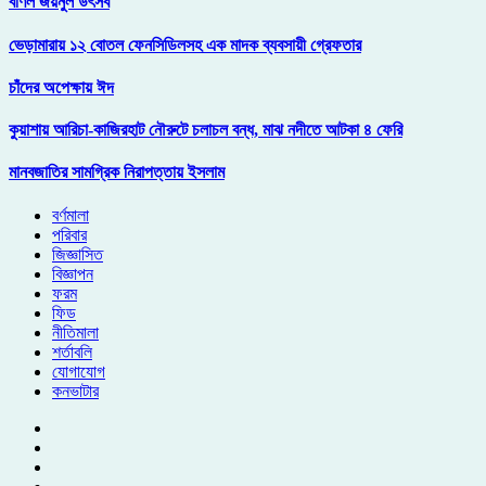
বর্ণিল জয়নুল উৎসব
ভেড়ামারায় ১২ বোতল ফেনসিডিলসহ এক মাদক ব্যবসায়ী গ্রেফতার
চাঁদের অপেক্ষায় ঈদ
কুয়াশায় আরিচা-কাজিরহাট নৌরুটে চলাচল বন্ধ, মাঝ নদীতে আটকা ৪ ফেরি
মানবজাতির সামগ্রিক নিরাপত্তায় ইসলাম
বর্ণমালা
পরিবার
জিজ্ঞাসিত
বিজ্ঞাপন
ফরম
ফিড
নীতিমালা
শর্তাবলি
যোগাযোগ
কনভাটার