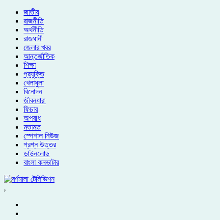
জাতীয়
রাজনীতি
অর্থনীতি
রাজধানী
জেলার খবর
আন্তর্জাতিক
শিক্ষা
প্রযুক্তি
খেলাধুলা
বিনোদন
জীবনধারা
ফিচার
অপরাধ
মতামত
স্পেশাল নিউজ
প্রশ্ন উত্তর
ডাউনলোড
বাংলা কনভাটার
,