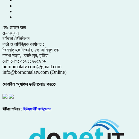
মোঃ রাছেল রানা
চেয়ারম্যান
বর্ণমালা টেলিভিশন
বার্তা ও বাণিজ্যিক কার্যালয় :
জিন্নাহ্ হক টাওয়ার, ৫৫ আমিনুল হক
বাদশা সড়ক, কোর্টপাড়া, কুষ্টিয়া
যোগাযোগ: ০১৯১১২৬৫৪০৮
bornomalatv.com@gmail.com
info@bornomalatv.com (Online)
মোবাইল অ্যাপস ডাউনলোড করতে
মিডিয়া পাটনার :
হিউম্যানিটি ফাউন্ডেশন