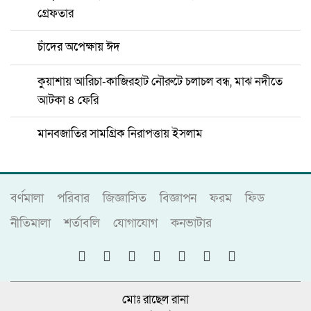
গ্রেফতার
চাঁদের অপেক্ষায় ঈদ
কুয়াশায় আরিচা-কাজিরহাট নৌরুটে চলাচল বন্ধ, মাঝ নদীতে
আটকা ৪ ফেরি
মানবজাতির সামগ্রিক নিরাপত্তায় ইসলাম
বর্ণমালা
পরিবার
জিজ্ঞাসিত
বিজ্ঞাপন
ফরম
ফিড
নীতিমালা
শর্তাবলি
যোগাযোগ
কনভাটার
মোঃ রাছেল রানা