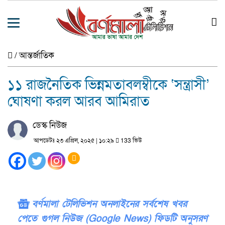
/
আন্তর্জাতিক
১১ রাজনৈতিক ভিন্নমতাবলম্বীকে ‘সন্ত্রাসী’
ঘোষণা করল আরব আমিরাত
ডেস্ক নিউজ
আপডেটঃ ২৩ এপ্রিল, ২০২৫ | ১০:২৯
133 ভিউ
বর্ণমালা টেলিভিশন অনলাইনের সর্বশেষ খবর
পেতে গুগল নিউজ (Google News) ফিডটি অনুসরণ