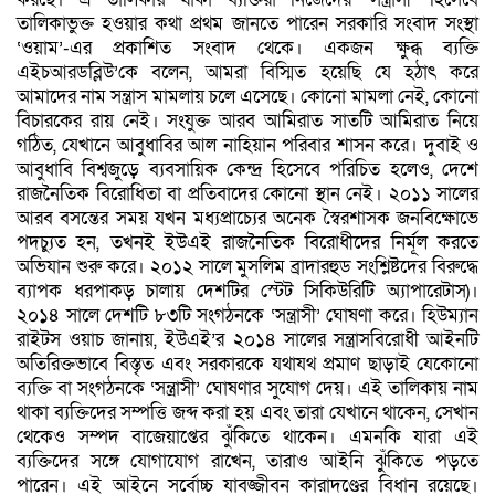
তালিকাভুক্ত হওয়ার কথা প্রথম জানতে পারেন সরকারি সংবাদ সংস্থা
‘ওয়াম’-এর প্রকাশিত সংবাদ থেকে। একজন ক্ষুব্ধ ব্যক্তি
এইচআরডব্লিউ’কে বলেন, আমরা বিস্মিত হয়েছি যে হঠাৎ করে
আমাদের নাম সন্ত্রাস মামলায় চলে এসেছে। কোনো মামলা নেই, কোনো
বিচারকের রায় নেই। সংযুক্ত আরব আমিরাত সাতটি আমিরাত নিয়ে
গঠিত, যেখানে আবুধাবির আল নাহিয়ান পরিবার শাসন করে। দুবাই ও
আবুধাবি বিশ্বজুড়ে ব্যবসায়িক কেন্দ্র হিসেবে পরিচিত হলেও, দেশে
রাজনৈতিক বিরোধিতা বা প্রতিবাদের কোনো স্থান নেই। ২০১১ সালের
আরব বসন্তের সময় যখন মধ্যপ্রাচ্যের অনেক স্বৈরশাসক জনবিক্ষোভে
পদচ্যুত হন, তখনই ইউএই রাজনৈতিক বিরোধীদের নির্মূল করতে
অভিযান শুরু করে। ২০১২ সালে মুসলিম ব্রাদারহুড সংশ্লিষ্টদের বিরুদ্ধে
ব্যাপক ধরপাকড় চালায় দেশটির স্টেট সিকিউরিটি অ্যাপারেটাস)।
২০১৪ সালে দেশটি ৮৩টি সংগঠনকে ‘সন্ত্রাসী’ ঘোষণা করে। হিউম্যান
রাইটস ওয়াচ জানায়, ইউএই’র ২০১৪ সালের সন্ত্রাসবিরোধী আইনটি
অতিরিক্তভাবে বিস্তৃত এবং সরকারকে যথাযথ প্রমাণ ছাড়াই যেকোনো
ব্যক্তি বা সংগঠনকে ‘সন্ত্রাসী’ ঘোষণার সুযোগ দেয়। এই তালিকায় নাম
থাকা ব্যক্তিদের সম্পত্তি জব্দ করা হয় এবং তারা যেখানে থাকেন, সেখান
থেকেও সম্পদ বাজেয়াপ্তের ঝুঁকিতে থাকেন। এমনকি যারা এই
ব্যক্তিদের সঙ্গে যোগাযোগ রাখেন, তারাও আইনি ঝুঁকিতে পড়তে
পারেন। এই আইনে সর্বোচ্চ যাবজ্জীবন কারাদণ্ডের বিধান রয়েছে।