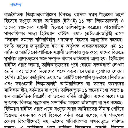
করুন
রাজনৈতিক ভিন্নমতাবলম্বীদের বিরুদ্ধে ব্যাপক দমন-পীড়নের অংশ
হিসেবে সংযুক্ত আরব আমিরাত (ইউএই) ১১ জন ভিন্নমতাবলম্বী ও
তাদের স্বজনদের ‘সন্ত্রাসী’ হিসেবে তালিকাভুক্ত করেছে। আন্তর্জাতিক
মানবাধিকার সংস্থা হিউম্যান রাইটস ওয়াচ (এইচআরডব্লিউ) একে
‘ভিন্নমত দমনের নজিরবিহীন পদক্ষেপ’ হিসেবে আখ্যায়িত করেছে।
চলতি বছরের জানুয়ারিতে ইউএই কর্তৃপক্ষ একতরফাভাবে এই ১১
ব্যক্তি ও আটটি কোম্পানিকে সন্ত্রাসী তালিকায় যুক্ত করে, যাদের বিরুদ্ধে
মুসলিম ব্রাদারহুডের সঙ্গে সম্পৃক্ত থাকার অভিযোগ আনা হয়। হিউম্যান
রাইটস ওয়াচ জানায়, তালিকাভুক্তদের পূর্বে কোনো সতর্কবার্তা দেওয়া
হয়নি এবং তাদের নিজেদের পক্ষে বক্তব্য দেওয়ার সুযোগও দেওয়া
হয়নি। এইচআরডব্লিউ’র তথ্যমতে, আটটি কোম্পানি যুক্তরাজ্যে নিবন্ধিত
এবং সবগুলোই ভিন্নমতালম্বী আমিরাতিদের বা তাদের স্বজনদের
মালিকানাধীন, বর্তমানে বা পূর্বে। তালিকাভুক্ত ১১ জনের মধ্যে অন্তত ৯
জন রাজনৈতিক বিরোধী বা তাদের ঘনিষ্ঠ আত্মীয়। এদের মধ্যে মাত্র
দু’জনের বিরুদ্ধে সন্ত্রাসবাদ-সম্পর্কিত কোনো অভিযোগ বা দণ্ড রয়েছে।
হিউম্যান রাইটস ওয়াচ একে সংযুক্ত আরব আমিরাতের সীমান্ত পেরিয়ে
ভিন্নমত দমন-এর অংশ হিসেবে বর্ণনা করে বলেছে, এই পদক্ষেপ
কেবল বিরোধীদেরই নয়, তাদের পরিবারকেও লক্ষ্যবস্তুতে পরিণত
করছে। এ তালিকায় থাকা ব্যক্তিরা নিজেদের ‘সন্ত্রাসী’ হিসেবে