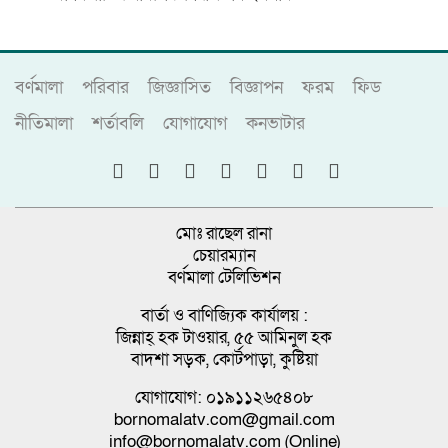
বর্ণমালা
পরিবার
জিজ্ঞাসিত
বিজ্ঞাপন
ফরম
ফিড
নীতিমালা
শর্তাবলি
যোগাযোগ
কনভাটার
মোঃ রাছেল রানা
চেয়ারম্যান
বর্ণমালা টেলিভিশন
বার্তা ও বাণিজ্যিক কার্যালয় :
জিন্নাহ্ হক টাওয়ার, ৫৫ আমিনুল হক
বাদশা সড়ক, কোর্টপাড়া, কুষ্টিয়া
যোগাযোগ: ০১৯১১২৬৫৪০৮
bornomalatv.com@gmail.com
info@bornomalatv.com (Online)