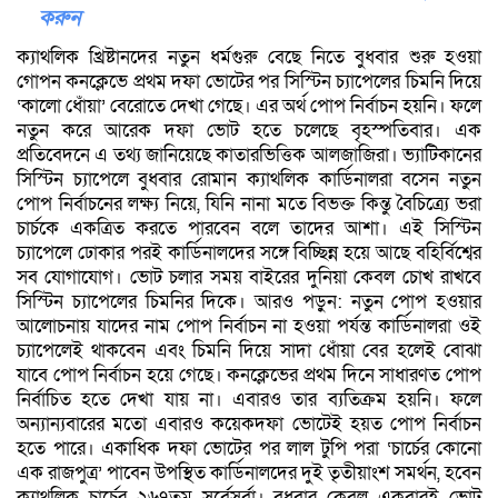
করুন
ক্যাথলিক খ্রিষ্টানদের নতুন ধর্মগুরু বেছে নিতে বুধবার শুরু হওয়া
গোপন কনক্লেভে প্রথম দফা ভোটের পর সিস্টিন চ্যাপেলের চিমনি দিয়ে
‘কালো ধোঁয়া’ বেরোতে দেখা গেছে। এর অর্থ পোপ নির্বাচন হয়নি। ফলে
নতুন করে আরেক দফা ভোট হতে চলেছে বৃহস্পতিবার। এক
প্রতিবেদনে এ তথ্য জানিয়েছে কাতারভিত্তিক আলজাজিরা। ভ্যাটিকানের
সিস্টিন চ্যাপেলে বুধবার রোমান ক্যাথলিক কার্ডিনালরা বসেন নতুন
পোপ নির্বাচনের লক্ষ্য নিয়ে, যিনি নানা মতে বিভক্ত কিন্তু বৈচিত্র্যে ভরা
চার্চকে একত্রিত করতে পারবেন বলে তাদের আশা। এই সিস্টিন
চ্যাপেলে ঢোকার পরই কার্ডিনালদের সঙ্গে বিচ্ছিন্ন হয়ে আছে বহির্বিশ্বের
সব যোগাযোগ। ভোট চলার সময় বাইরের দুনিয়া কেবল চোখ রাখবে
সিস্টিন চ্যাপেলের চিমনির দিকে। আরও পড়ুন: নতুন পোপ হওয়ার
আলোচনায় যাদের নাম পোপ নির্বাচন না হওয়া পর্যন্ত কার্ডিনালরা ওই
চ্যাপেলেই থাকবেন এবং চিমনি দিয়ে সাদা ধোঁয়া বের হলেই বোঝা
যাবে পোপ নির্বাচন হয়ে গেছে। কনক্লেভের প্রথম দিনে সাধারণত পোপ
নির্বাচিত হতে দেখা যায় না। এবারও তার ব্যতিক্রম হয়নি। ফলে
অন্যান্যবারের মতো এবারও কয়েকদফা ভোটেই হয়ত পোপ নির্বাচন
হতে পারে। একাধিক দফা ভোটের পর লাল টুপি পরা ‘চার্চের কোনো
এক রাজপুত্র’ পাবেন উপস্থিত কার্ডিনালদের দুই তৃতীয়াংশ সমর্থন, হবেন
ক্যাথলিক চার্চের ২৬৭তম সর্বেসর্বা। বুধবার কেবল একবারই ভোট