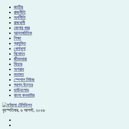
জাতীয়
রাজনীতি
অর্থনীতি
রাজধানী
জেলার খবর
আন্তর্জাতিক
শিক্ষা
প্রযুক্তি
খেলাধুলা
বিনোদন
জীবনধারা
ফিচার
অপরাধ
মতামত
স্পেশাল নিউজ
প্রশ্ন উত্তর
ডাউনলোড
বাংলা কনভাটার
বৃহস্পতিবার
,
৬ আগস্ট, ২০২৬