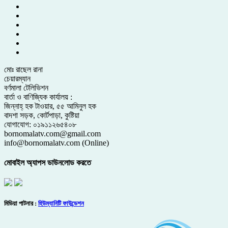
মোঃ রাছেল রানা
চেয়ারম্যান
বর্ণমালা টেলিভিশন
বার্তা ও বাণিজ্যিক কার্যালয় :
জিন্নাহ্ হক টাওয়ার, ৫৫ আমিনুল হক
বাদশা সড়ক, কোর্টপাড়া, কুষ্টিয়া
যোগাযোগ: ০১৯১১২৬৫৪০৮
bornomalatv.com@gmail.com
info@bornomalatv.com (Online)
মোবাইল অ্যাপস ডাউনলোড করতে
মিডিয়া পাটনার :
হিউম্যানিটি ফাউন্ডেশন