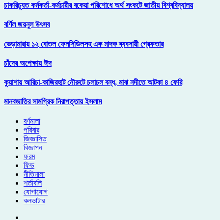
চাকরিচ্যুত কর্মকর্তা-কর্মচারীর বকেয়া পরিশোধে অর্থ সংকটে জাতীয় বিশ্ববিদ্যালয়
বর্ণিল জয়নুল উৎসব
ভেড়ামারায় ১২ বোতল ফেনসিডিলসহ এক মাদক ব্যবসায়ী গ্রেফতার
চাঁদের অপেক্ষায় ঈদ
কুয়াশায় আরিচা-কাজিরহাট নৌরুটে চলাচল বন্ধ, মাঝ নদীতে আটকা ৪ ফেরি
মানবজাতির সামগ্রিক নিরাপত্তায় ইসলাম
বর্ণমালা
পরিবার
জিজ্ঞাসিত
বিজ্ঞাপন
ফরম
ফিড
নীতিমালা
শর্তাবলি
যোগাযোগ
কনভাটার