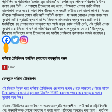
প্রতিষ্ঠিত এ প্রতিষ্ঠানে ‘চলচ্চিত্রে অভিনয়’ ও ‘চলচ্চিত্রে পোষাক পরিকল্পনা’র উপর
ক্লাশ নেন তিনি। এ প্রসঙ্গে চিত্রলেখা গুহ বলেন, ‘শিক্ষকতা পেশার প্রতি ভীষণ
ভালোলাগা কাজ করে। কারণ শিক্ষার্থীদের সঙ্গে সময়টা কাটাতে বেশ ভালো লাগে। নিজের
জীবনের অভিজ্ঞতা শেয়ার করি আমি প্রতিটি ক্লাশে। যা অন্য কোথাও শেয়ার করার আর
সুযোগ নেই। প্রতিটি ক্লাশে আমিও নিজেকে নানানভাবে সমৃদ্ধ করার চেষ্টা করি।
সবমিলিয়ে এই পেশার সাথে সম্পৃক্ত হয়ে আমি নতুন একটা পৃথিবী দেখি, এই পৃথিবী দেখার
সুযোগ হয়ে উঠতো না যদি না আমি বিএফআই’য়ের সঙ্গে যুক্ত না হতাম।’ উল্লেখ্য,
সিনেমায় অভিনয়ের জন্য চিত্রলেখা গুহ জাতীয় চলচ্চিত্র পুরস্কারও অর্জন করেছেন।
বর্ণমালা টেলিভিশন ইউটিউব চ্যানেলে সাবস্ক্রাইব করুন
ফেসবুকে বর্ণমালা টেলিভিশন
এই লিংকে ক্লিক করে বর্ণমালা টেলিভিশন এর সকল সংবাদ পেতে আমাদের পেইজে লাইক
দিয়ে আমাদের সাথে থাকুন এবং নিয়মিত ভিজিট করুন ও শেয়ার করে অন্যকে দেখার
সুযোগ করে দিন।
বর্ণমালা টেলিভিশন এর সংবিধান ও জনমতের প্রতি শ্রদ্ধাশীল। তাই ধর্ম ও রাষ্ট্রবিরোধী
এবং উষ্কানীমূলক কোনো বক্তব্য না করার জন্য পাঠকদের অনুরোধ করা হলো। কর্তৃপক্ষ