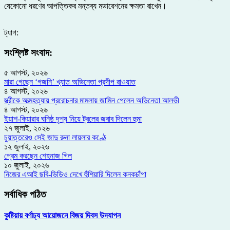
যেকোনো ধরণের আপত্তিকর মন্তব্য মডারেশনের ক্ষমতা রাখেন।
ট্যাগ:
সংশ্লিষ্ট সংবাদ:
৫ আগস্ট, ২০২৬
মারা গেছেন ‘গজনি’ খ্যাত অভিনেতা প্রদীপ রাওয়াত
৪ আগস্ট, ২০২৬
স্ত্রীকে আত্মহত্যায় প্ররোচনার মামলায় জামিন পেলেন অভিনেতা আলভী
৪ আগস্ট, ২০২৬
ইয়াশ-কিয়ারার ঘনিষ্ঠ দৃশ্য নিয়ে ট্রলের জবাব দিলেন হুমা
২৭ জুলাই, ২০২৬
চুয়াত্তরেও সেই জাদু রুনা লায়লার কণ্ঠে
১২ জুলাই, ২০২৬
প্রেম করছেন শেহনাজ গিল
১০ জুলাই, ২০২৬
নিজের এআই ছবি-ভিডিও দেখে হুঁশিয়ারি দিলেন কনকচাঁপা
সর্বাধিক পঠিত
কুষ্টিয়ায় বর্ণাঢ্য আয়োজনে বিজয় দিবস উদযাপন