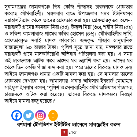
সুনামগঞ্জের জামালগঞ্জে তিন কেজি গাঁজাসহ চারজনকে গ্রেফতার
করেছে যৌথবাহিনী। মঙ্গলবার রাতে উপজেলার সদর ইউনিয়নের
নয়াহালট গ্রাম থেকে তাদের গ্রেফতার করা হয়। গ্রেফতারকৃতরা হলেন-
নয়াহালট গ্রামের কামরান মিয়া (৫৫), উজ্জ্বল মিয়া (৩০), শহীদ মিয়া (৫৯)
ও দক্ষিণ কামলাবাজ গ্রামের কবির হোসেন (৪৬)। যৌথবাহিনীর দাবি,
গ্রেফতারকৃত সবাই মাদক কারবারি। জব্দকৃত গাঁজার আনুমানিক
বাজারমূল্য ৬০ হাজার টাকা। পুলিশ সূত্রে জানা যায়, মঙ্গলবার রাতে
নয়াহালট গ্রামে মাদকবিরোধী অভিযান পরিচালনা করা হয়। এ সময়
ওই চারজনকে আটক করে তাদের ঘর তল্লাশি করা হয়। তাদের ঘর
থেকে তিন কেজি গাঁজা জব্দ করা হয়। পরে তাদের বিরুদ্ধে মাদক দ্রব্য
আইনে জামালগঞ্জ থানায় একটি মামলা করা হয়। সে মামলায় তাদের
গ্রেফতার দেখানো হয়। জামালগঞ্জ থানার অফিসার ইনচার্জ মোহাম্মদ
সাইফুল ইসলাম বলেন, ‘পুলিশ ও সেনাবাহিনীর যৌথ অভিযানে গাঁজাসহ
চারজনকে আটক করা হয়েছে। তাদের বিরুদ্ধে মাদকদ্রব্য নিয়ন্ত্রণ
আইনে মামলা রুজু হয়েছে।’
বর্ণমালা টেলিভিশন ইউটিউব চ্যানেলে সাবস্ক্রাইব করুন