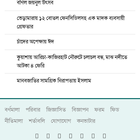
বর্ণিল জয়নুল উৎসব
ভেড়ামারায় ১২ বোতল ফেনসিডিলসহ এক মাদক ব্যবসায়ী
গ্রেফতার
চাঁদের অপেক্ষায় ঈদ
কুয়াশায় আরিচা-কাজিরহাট নৌরুটে চলাচল বন্ধ, মাঝ নদীতে
আটকা ৪ ফেরি
মানবজাতির সামগ্রিক নিরাপত্তায় ইসলাম
বর্ণমালা
পরিবার
জিজ্ঞাসিত
বিজ্ঞাপন
ফরম
ফিড
নীতিমালা
শর্তাবলি
যোগাযোগ
কনভাটার