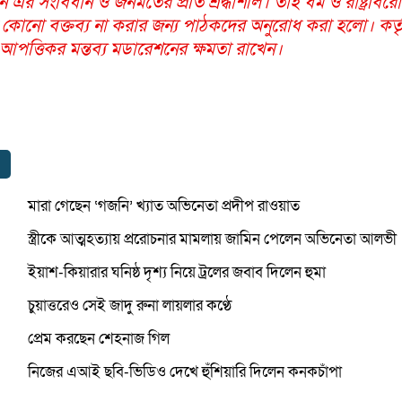
ন এর সংবিধান ও জনমতের প্রতি শ্রদ্ধাশীল। তাই ধর্ম ও রাষ্ট্রবির
 কোনো বক্তব্য না করার জন্য পাঠকদের অনুরোধ করা হলো। কর্তৃ
ত্তিকর মন্তব্য মডারেশনের ক্ষমতা রাখেন।
মারা গেছেন ‘গজনি’ খ্যাত অভিনেতা প্রদীপ রাওয়াত
স্ত্রীকে আত্মহত্যায় প্ররোচনার মামলায় জামিন পেলেন অভিনেতা আলভী
ইয়াশ-কিয়ারার ঘনিষ্ঠ দৃশ্য নিয়ে ট্রলের জবাব দিলেন হুমা
চুয়াত্তরেও সেই জাদু রুনা লায়লার কণ্ঠে
প্রেম করছেন শেহনাজ গিল
নিজের এআই ছবি-ভিডিও দেখে হুঁশিয়ারি দিলেন কনকচাঁপা