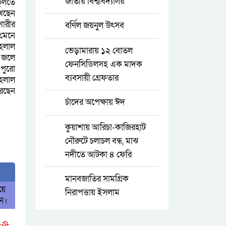
জাতীয় বিশ্ববিদ্যালয়
ভুলতে
খেছেন
শোরীর
বর্ণিল জয়নুল উৎসব
 মেনে
হেলাল
ভেড়ামারায় ১২ বোতল
ে জলে
ফেনসিডিলসহ এক মাদক
 পুরো
ব্যবসায়ী গ্রেফতার
েলাল
রেছেন
চাঁদের অপেক্ষায় ঈদ
কুয়াশায় আরিচা-কাজিরহাট
নৌরুটে চলাচল বন্ধ, মাঝ
নদীতে আটকা ৪ ফেরি
মানবজাতির সামগ্রিক
য়ে
নিরাপত্তায় ইসলাম
িন।