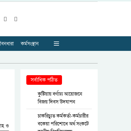
ীবনধারা
কর্মসংস্থান
সর্বাধিক পঠিত
কুষ্টিয়ায় বর্ণাঢ্য আয়োজনে
বিজয় দিবস উদযাপন
চাকরিচ্যুত কর্মকর্তা-কর্মচারীর
বকেয়া পরিশোধে অর্থ সংকটে
রোহ ও