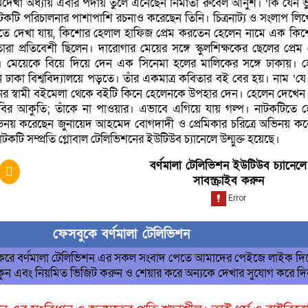
দেখা অধ্যায় এবার পর্দায় তুলে এনেছেন নির্মাতা রুবেল আনুশ। ‘কি যেন 
াটকটি পরিচালনার পাশাপাশি রচনাও করেছেন তিনি। চিত্রনাট্য ও সংলাপ লি
এতে দেখা যায়, কিশোর হেলাল হাফিজ প্রেম করতেন হেলেন নামে এক কি
তারা প্রতিবেশী ছিলেন। দারোগার মেয়ের সঙ্গে স্কুলশিক্ষকের ছেলের প্রেম
ু। মেয়েকে বিয়ে দিয়ে দেন এক সিনেমা হলের মালিকের সঙ্গে ঢাকায়। 
াকা বিশ্ববিদ্যালয়ে পড়তে। তাঁর একমাত্র কবিতার বই বের হয়। নাম ‘য
নের স্বামী বইমেলা থেকে বইটি কিনে হেলেনকে উপহার দেন। হেলেন দেখেন
ির আকুতি; তাঁকে না পাওয়ার। এভাবে এগিয়ে যায় গল্প। নাটকটিতে হ
ভিনয় করেছেন জুনায়েদ আহমেদ বোগদাদী ও প্রেমিকার চরিত্রে অভিনয় ক
নাটকটি সম্প্রতি গ্লোবাল টেলিভিশনের ইউটিউব চ্যানেলে উন্মুক্ত হয়েছে।
বর্ণমালা টেলিভিশন ইউটিউব চ্যানেলে
সাবস্ক্রাইব করুন
ফেসবুকে বর্ণমালা টেলিভিশন
 করে বর্ণমালা টেলিভিশন এর সকল সংবাদ পেতে আমাদের পেইজে লাইক দি
ুন এবং নিয়মিত ভিজিট করুন ও শেয়ার করে অন্যকে দেখার সুযোগ করে দ