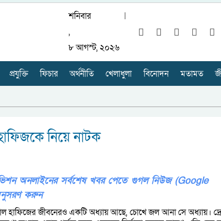
শনিবার
,
৮ আগস্ট, ২০২৬
প্রযুক্তি
ফিচার
অর্থনীতি
খেলাধুলা
বিনোদন
মতামত
জ
হাফিজকে নিয়ে নাটক
লিভিশন অনলাইনের সর্বশেষ খবর পেতে গুগল নিউজ (Google
নুসরণ করুন
েলাল হাফিজের জীবনেরও একটি অধ্যায় আছে, চোখে জল আনা সে অধ্যায়। দ্