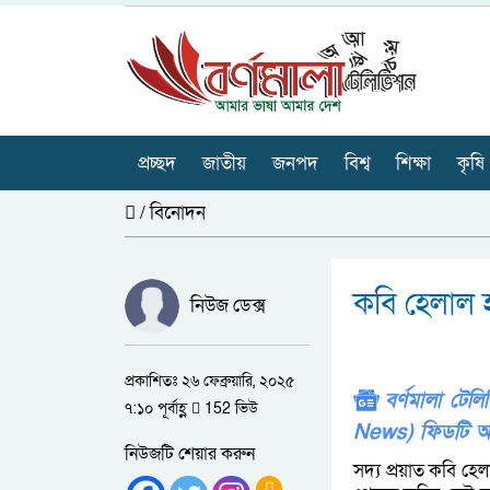
প্রচ্ছদ
জাতীয়
জনপদ
বিশ্ব
শিক্ষা
কৃষি
/
বিনোদন
কবি হেলাল 
নিউজ ডেক্স
প্রকাশিতঃ ২৬ ফেব্রুয়ারি, ২০২৫
বর্ণমালা টে
৭:১০ পূর্বাহ্ণ
152 ভিউ
News) ফিডটি অ
নিউজটি শেয়ার করুন
সদ্য প্রয়াত কবি হ