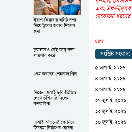
বর্ণমালা টেলিভিশ
এবং উষ্কানীমূলক
যেকোনো ধরণের আপ
ইয়াশ-কিয়ারার ঘনিষ্ঠ দৃশ্য
নিয়ে ট্রলের জবাব দিলেন
হুমা
ট্যাগ:
চুয়াত্তরেও সেই জাদু রুনা
সংশ্লিষ্ট সংবাদ:
লায়লার কণ্ঠে
৫ আগস্ট, ২০২৬
প্রেম করছেন শেহনাজ গিল
৪ আগস্ট, ২০২৬
৪ আগস্ট, ২০২৬
নিজের এআই ছবি-ভিডিও
দেখে হুঁশিয়ারি দিলেন
২৭ জুলাই, ২০২৬
কনকচাঁপা
১২ জুলাই, ২০২৬
১০ জুলাই, ২০২৬
এআই অভিনেত্রীকে নিয়ে
সিনেমা নির্মাণের ঘোষণা