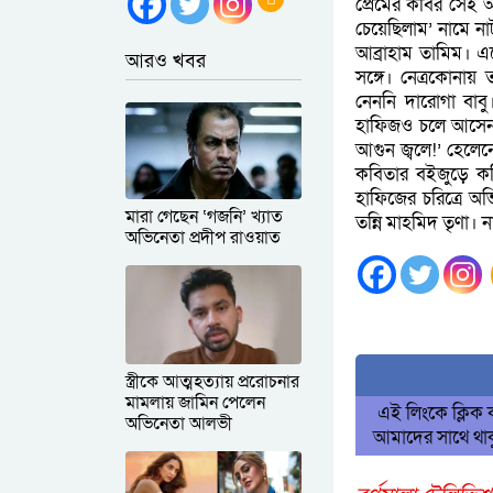
প্রেমের কবির সেই অ
চেয়েছিলাম’ নামে ন
আব্রাহাম তামিম। 
আরও খবর
সঙ্গে। নেত্রকোনায় 
নেননি দারোগা বাব
হাফিজও চলে আসেন ঢ
আগুন জ্বলে!’ হেলে
কবিতার বইজুড়ে কব
হাফিজের চরিত্রে অ
মারা গেছেন ‘গজনি’ খ্যাত
তন্নি মাহমিদ তৃণা। 
অভিনেতা প্রদীপ রাওয়াত
স্ত্রীকে আত্মহত্যায় প্ররোচনার
মামলায় জামিন পেলেন
এই লিংকে ক্লিক
অভিনেতা আলভী
আমাদের সাথে থাক