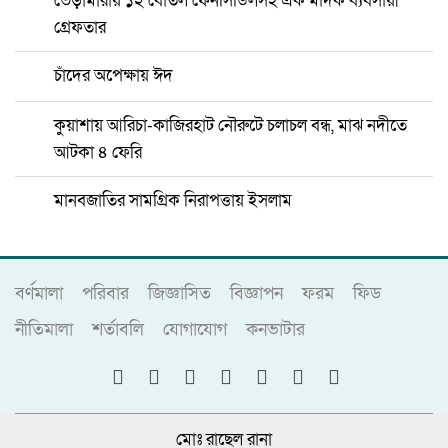
ভেড়ামারায় ১২ বোতল ফেনসিডিলসহ এক মাদক ব্যবসায়ী
গ্রেফতার
চাঁদের অপেক্ষায় ঈদ
কুয়াশায় আরিচা-কাজিরহাট নৌরুটে চলাচল বন্ধ, মাঝ নদীতে
আটকা ৪ ফেরি
মানবজাতির সামগ্রিক নিরাপত্তায় ইসলাম
বর্ণমালা
পরিবার
জিজ্ঞাসিত
বিজ্ঞাপন
ফরম
ফিড
নীতিমালা
শর্তাবলি
যোগাযোগ
কনভাটার
মোঃ রাছেল রানা