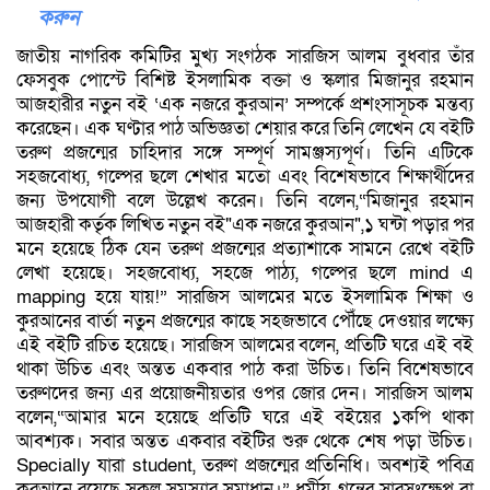
করুন
জাতীয় নাগরিক কমিটির মুখ্য সংগঠক সারজিস আলম বুধবার তাঁর
ফেসবুক পোস্টে বিশিষ্ট ইসলামিক বক্তা ও স্কলার মিজানুর রহমান
আজহারীর নতুন বই ‘এক নজরে কুরআন’ সম্পর্কে প্রশংসাসূচক মন্তব্য
করেছেন। এক ঘণ্টার পাঠ অভিজ্ঞতা শেয়ার করে তিনি লেখেন যে বইটি
তরুণ প্রজন্মের চাহিদার সঙ্গে সম্পূর্ণ সামঞ্জস্যপূর্ণ। তিনি এটিকে
সহজবোধ্য, গল্পের ছলে শেখার মতো এবং বিশেষভাবে শিক্ষার্থীদের
জন্য উপযোগী বলে উল্লেখ করেন। তিনি বলেন,“মিজানুর রহমান
আজহারী কর্তৃক লিখিত নতুন বই"এক নজরে কুরআন",১ ঘন্টা পড়ার পর
মনে হয়েছে ঠিক যেন তরুণ প্রজন্মের প্রত্যাশাকে সামনে রেখে বইটি
লেখা হয়েছে। সহজবোধ্য, সহজে পাঠ্য, গল্পের ছলে mind এ
mapping হয়ে যায়!” সারজিস আলমের মতে ইসলামিক শিক্ষা ও
কুরআনের বার্তা নতুন প্রজন্মের কাছে সহজভাবে পৌঁছে দেওয়ার লক্ষ্যে
এই বইটি রচিত হয়েছে। সারজিস আলমের বলেন, প্রতিটি ঘরে এই বই
থাকা উচিত এবং অন্তত একবার পাঠ করা উচিত। তিনি বিশেষভাবে
তরুণদের জন্য এর প্রয়োজনীয়তার ওপর জোর দেন। সারজিস আলম
বলেন,“আমার মনে হয়েছে প্রতিটি ঘরে এই বইয়ের ১কপি থাকা
আবশ্যক। সবার অন্তত একবার বইটির শুরু থেকে শেষ পড়া উচিত।
Specially যারা student, তরুণ প্রজন্মের প্রতিনিধি। অবশ্যই পবিত্র
কুরআনে রয়েছে সকল সমস্যার সমাধান।” ধর্মীয় গ্রন্থের সারসংক্ষেপ বা