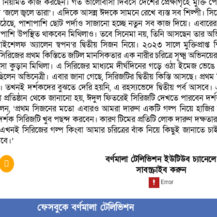
ে নিয়মিত কাজ করছেন। গত ভালোবাসা দিবসে দেশের প্রেক্ষাগৃহে মুক্তি প
‘জলে জ্বলে তারা’। এদিকে আসন্ন ঈদকে সামনে রেখে ব্যস্ত সব শিল্পী। সি
েছে, পাশাপাশি ছোট পর্দাও সাজানো হচ্ছে নতুন সব কাজ দিয়ে। এবারে
শাপাশি উপস্থিত থাকবেন মিথিলাও। তবে সিনেমা নয়, তিনি আসছেন তার অ
শেলফ অ্যালেন স্বপন’র দ্বিতীয় সিজন নিয়ে। ২০২৩ সালে মুক্তিপ্রাপ্ত 
রিজের প্রথম কিস্তিতে জটিল মানসিকতার এক নারীর চরিত্রে সূক্ষ্ম অভিনয়ের
ংসা কুড়ান মিথিলা। এ সিরিজের মাধ্যমে দীর্ঘদিনের গড়ে ওঠা ইমেজ ভেঙে
লেন অভিনেত্রী। এবার জানা গেছে, সিরিজটির দ্বিতীয় কিস্তি আসছে। প্রথম ক
। তখনই দর্শকদের বুঝতে দেরি হয়নি, এ রহস্যভেদে দ্বিতীয় পর্ব আসবে।
া প্রতিষ্ঠান থেকে জানানো হয়, ঈদুল ফিতরেই সিরিজটি দেখতে পারবেন দর্
 বলেন, ‘প্রথম সিজনের মতো এবারও আমরা দারুণ একটি গল্প নিয়ে হাজির
শক সিরিজটি খুব পছন্দ করবেন। কারণ টিমের প্রতিটি লোক দারুণ দক্ষতার 
নই সিরিজের গল্প কিংবা আমার চরিত্রের বাঁক নিয়ে কিছুই জানাতে চা
াবে।’
বর্ণমালা টেলিভিশন ইউটিউব চ্যানেলে
সাবস্ক্রাইব করুন
ফেসবুকে বর্ণমালা টেলিভিশন