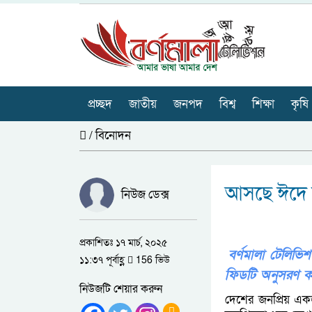
প্রচ্ছদ
জাতীয়
জনপদ
বিশ্ব
শিক্ষা
কৃষি
/
বিনোদন
আসছে ঈদে 
নিউজ ডেক্স
প্রকাশিতঃ ১৭ মার্চ, ২০২৫
বর্ণমালা টেলি
১১:৩৭ পূর্বাহ্ণ
156 ভিউ
ফিডটি অনুসরণ ক
নিউজটি শেয়ার করুন
দেশের জনপ্রিয় একজ