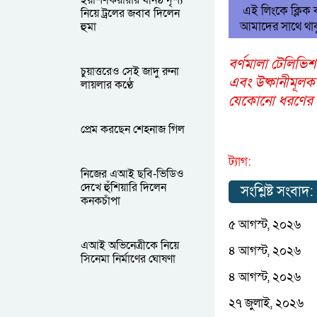
ইয়াশ-কিয়ারার ঘনিষ্ঠ দৃশ্য
এই লিংকে ক্লিক
নিয়ে ট্রলের জবাব দিলেন
আমাদের সাথে থাক
হুমা
বর্ণমালা টেলিভিশ
চুয়াত্তরেও সেই জাদু রুনা
এবং উষ্কানীমূলক
লায়লার কণ্ঠে
যেকোনো ধরণের আপ
প্রেম করছেন শেহনাজ গিল
ট্যাগ:
নিজের এআই ছবি-ভিডিও
দেখে হুঁশিয়ারি দিলেন
সংশ্লিষ্ট সংবাদ:
কনকচাঁপা
৫ আগস্ট, ২০২৬
এআই অভিনেত্রীকে নিয়ে
৪ আগস্ট, ২০২৬
সিনেমা নির্মাণের ঘোষণা
৪ আগস্ট, ২০২৬
২৭ জুলাই, ২০২৬