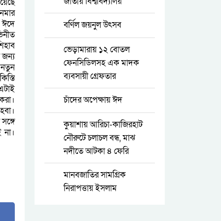
জাতীয় বিশ্ববিদ্যালয়
েয়েছে
নেমার
র ঈদে
বর্ণিল জয়নুল উৎসব
ভিনীত
শিহাব
ভেড়ামারায় ১২ বোতল
 জন্য
ফেনসিডিলসহ এক মাদক
 নতুন
ব্যবসায়ী গ্রেফতার
িস্তি
 এটাই
শকরা।
চাঁদের অপেক্ষায় ঈদ
 হবা।
সঙ্গে
কুয়াশায় আরিচা-কাজিরহাট
ই না।
নৌরুটে চলাচল বন্ধ, মাঝ
নদীতে আটকা ৪ ফেরি
মানবজাতির সামগ্রিক
নিরাপত্তায় ইসলাম