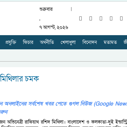
শুক্রবার
,
৭ আগস্ট, ২০২৬
প্রযুক্তি
ফিচার
অর্থনীতি
খেলাধুলা
বিনোদন
মতামত
জ
মিথিলার চমক
ভিশন অনলাইনের সর্বশেষ খবর পেতে গুগল নিউজ (Google New
রুন
ন অভিনেত্রী রাফিয়াথ রশিদ মিথিলা। বাংলাদেশ ও কলকাতা-দুই ইন্ডাস্ট্