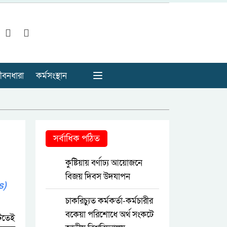
ীবনধারা
কর্মসংস্থান
সর্বাধিক পঠিত
কুষ্টিয়ায় বর্ণাঢ্য আয়োজনে
বিজয় দিবস উদযাপন
s)
চাকরিচ্যুত কর্মকর্তা-কর্মচারীর
বকেয়া পরিশোধে অর্থ সংকটে
রিতেই