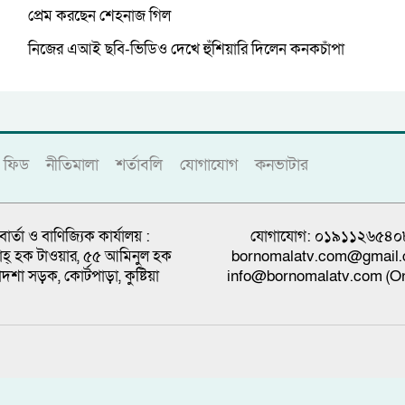
প্রেম করছেন শেহনাজ গিল
নিজের এআই ছবি-ভিডিও দেখে হুঁশিয়ারি দিলেন কনকচাঁপা
ফিড
নীতিমালা
শর্তাবলি
যোগাযোগ
কনভাটার
বার্তা ও বাণিজ্যিক কার্যালয় :
যোগাযোগ: ০১৯১১২৬৫৪০
্নাহ্ হক টাওয়ার, ৫৫ আমিনুল হক
bornomalatv.com@gmail
াদশা সড়ক, কোর্টপাড়া, কুষ্টিয়া
info@bornomalatv.com (On