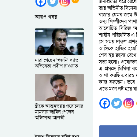
জনপ্রিয়তা ধরে রেখ
তার অভিনীত সিনেমা 
বাজার যেমন জমে উঠ
আরও খবর
অন্য শিল্পীদের পা
আলোচিত সিরিজ ‘মাই
শাহীন পরিচালিত এ সি
সে সময় দারুণ প্রশ
আঙ্গিকে হাজির হয়েছি
শেষ হয় রহস্য রেখে
মারা গেছেন ‘গজনি’ খ্যাত
সত্য হলো। প্রযোজন
অভিনেতা প্রদীপ রাওয়াত
এ প্রসঙ্গে মিথিলা
আশা করছি এবারও দর্
কাজ করছেন। তবে এখ
এতে মজা নষ্ট হয়ে য
স্ত্রীকে আত্মহত্যায় প্ররোচনার
মামলায় জামিন পেলেন
অভিনেতা আলভী