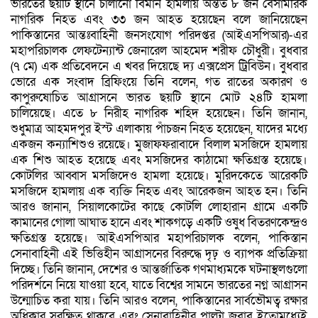
ভারতের ছয়টি স্থানে চালানো বিমান হামলায় অন্তত ৮ জন বেসামরিক
নাগরিক নিহত এবং ৩৩ জন আহত হয়েছেন বলে জানিয়েছেন
পাকিস্তানের আন্তঃবাহিনী জনসংযোগ পরিদপ্তর (আইএসপিআর)-এর
মহাপরিচালক লেফটেন্যান্ট জেনারেল আহমেদ শরীফ চৌধুরী। বুধবার
(৭ মে) এক প্রতিবেদনে এ খবর দিয়েছে দ্য এক্সপ্রেস ট্রিবিউন। বুধবার
ভোরে এক সংবাদ ব্রিফিংয়ে তিনি বলেন, গত রাতের অকারণ ও
কাপুরুষোচিত আগ্রাসনে ভারত ছয়টি স্থানে মোট ২৪টি হামলা
চালিয়েছে। এতে ৮ নিরীহ নাগরিক শহিদ হয়েছেন। তিনি জানান,
শুধুমাত্র আহমদপুর ইস্ট এলাকায় পাঁচজন নিহত হয়েছেন, যাদের মধ্যে
একজন কন্যাশিশুও রয়েছে। মুজাফফরাবাদে বিলাল মসজিদে হামলায়
এক শিশু আহত হয়েছে এবং মসজিদের কাঠামো ক্ষতিগ্রস্ত হয়েছে।
কোটলির আব্বাস মসজিদেও হামলা হয়েছে। মুরিদকেতে আরেকটি
মসজিদে হামলায় এক ব্যক্তি নিহত এবং আরেকজন আহত হন। তিনি
আরও জানান, সিয়ালকোটের কাছে কোটলি লোহারান গ্রামে একটি
কামানের গোলা আঘাত হানে এবং শাকগড়ে একটি ওষুধ বিতরণকেন্দ্রও
ক্ষতিগ্রস্ত হয়েছে। আইএসপিআর মহাপরিচালক বলেন, পাকিস্তান
সেনাবাহিনী এই ভিত্তিহীন আগ্রাসনের বিরুদ্ধে দৃঢ় ও ব্যাপক প্রতিক্রিয়া
দিচ্ছে। তিনি জানান, দেশের ও আন্তর্জাতিক গণমাধ্যমকে ঘটনাস্থলগুলো
পরিদর্শনে নিয়ে যাওয়া হবে, যাতে বিশ্বের সামনে ভারতের নগ্ন আগ্রাসন
উন্মোচিত করা যায়। তিনি আরও বলেন, পাকিস্তানের সার্বভৌমত্ব রক্ষার
অধিকার সুরক্ষিত থাকবে এবং সেনাবাহিনীর পাল্টা জবাব ইতোমধ্যেই