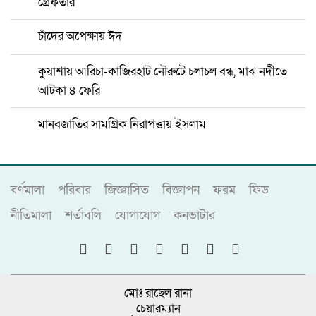
গ্রেফতার
চাঁদের অপেক্ষায় ঈদ
কুয়াশায় আরিচা-কাজিরহাট নৌরুটে চলাচল বন্ধ, মাঝ নদীতে
আটকা ৪ ফেরি
মানবজাতির সামগ্রিক নিরাপত্তায় ইসলাম
বর্ণমালা
পরিবার
জিজ্ঞাসিত
বিজ্ঞাপন
ফরম
ফিড
নীতিমালা
শর্তাবলি
যোগাযোগ
কনভাটার
মোঃ রাছেল রানা
চেয়ারম্যান