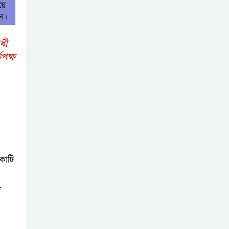
য়ে
িন।
োধী
পক্ষ
 কোটি
ট