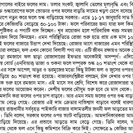
ালের বাইরে ফলের দাম। ডলার সংকট, জ্বালানি তেলের মূল্যবৃদ্ধি এবং ব
ক্ত শুল্কারোপের ফলে ভোক্তার ওপর ফলের বাড়তি দামের খড়গ চেপে বসেছ
পে নতুন করে ফলে শুল্ক বাড়িয়েছে সরকার। এতে ১১-১৭ জানুয়ারি সাত 
জারে কেজিপ্রতি বেড়েছে ৩০-১০০ টাকা। ফলে পরিবারের জন্য যারা ফল কি
ুষ্টিকর এ পণ্যটি বাদ দিচ্ছেন। খুব প্রয়োজন হলে পারিবারিক খরচ সমন্ব
জন দিয়ে কিনছেন। এমন পরিস্থিতিতে রোজা শুরু হতে প্রায় এক মাস ১
ফলের বাজারে উত্তাপ দেখা দিয়েছে। রোজার আগে বাজারের এমন পরিস্থ
। তারা বলছেন, ফল এখন কোনো বিলাসী পণ্য নয়। এটি জীবন রক্ষায়ও অনেক ক্ষ
াড়া রমজানে ফল ছাড়া রোজাদারের ইফতার অনেকটাই অসম্পূর্ণ। এদি
স্ব বোর্ড (এনবিআর) তাজা ও শুকনা ফলে সম্পূরক শুল্ক ২০ শতাংশ থেকে ব
র সঙ্গে আপেল, আঙুর ও তরমুজের মতো কিছু টাটকা ফল ও জুসের ওপরও 
িয়ে ৩০ শতাংশ করা হয়েছে। বাজারসংশ্লিষ্টরা বলছেন, চাঁদ দেখার ওপর ন
েকে শুরু হবে রমজান মাস। এই মাসে সব শ্রেণি, বিশেষ করে রোজাদাররা 
রে ফলের আয়োজন করেন। দেশীয় ফলের মৌসুম শুরু হবে মে মাস থেকে।
 আমদানি করা ফলের ওপর চাপ বাড়বে। আর এমন সময় ফলের ওপর শুল্ক বাড়
দাম বেড়ে গেছে। রোজায় এই দাম ক্রেতার নাভিশ্বাস বাড়াবে বলেই ধারণ
া হয় রাজধানীর সর্ববৃহত্ পাইকারি বাজার বাদামতলীর জননী ফল আড়তের 
্গে। তিনি বলেন, সরকার ফলের ওপর ভ্যাট বাড়িয়েছে। আমদানিকারকরা আ
 বাড়িয়ে দিয়েছে। এর প্রভাবে আড়তে দাম বেড়ে গেছে। তিনি বলেন, 
 থেকে ফল এনে কিছু কমিশনে বিক্রি করে দিই। সেক্ষেত্রে ৯ কেজির আ