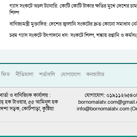
গ্যাস সংকটে অচল ট্যানারি: কোটি কোটি টাকার ক্ষতির মুখে দেশের চা
শিল্প
বাণিজ্যমন্ত্রী মুক্তাদির: দেশের জ্বালানি সংকটের দ্রুত কোনো সমাধান ন
চরম গ্যাস সংকটে উৎপাদনে ধস: সংকটে শিল্প, শঙ্কায় রপ্তানি ও কর্মসংস
ফিড
নীতিমালা
শর্তাবলি
যোগাযোগ
কনভাটার
বার্তা ও বাণিজ্যিক কার্যালয় :
যোগাযোগ: ০১৯১১২৬৫৪০
্নাহ্ হক টাওয়ার, ৫৫ আমিনুল হক
bornomalatv.com@gmail
াদশা সড়ক, কোর্টপাড়া, কুষ্টিয়া
info@bornomalatv.com (On