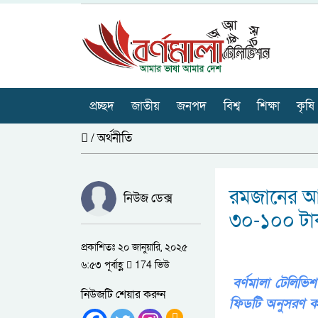
প্রচ্ছদ
জাতীয়
জনপদ
বিশ্ব
শিক্ষা
কৃষি
/
অর্থনীতি
রমজানের আ
নিউজ ডেক্স
৩০-১০০ টা
প্রকাশিতঃ ২০ জানুয়ারি, ২০২৫
৬:৫৩ পূর্বাহ্ণ
174 ভিউ
বর্ণমালা টেলি
নিউজটি শেয়ার করুন
ফিডটি অনুসরণ ক