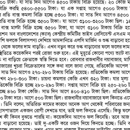
ে ৫০০০ টাকা। যা সাত দিন আগেও ৪৫০০ টাকায় বিক্রি হয়েছে। ২০ কেজি 
 বিক্রি করছি ৫৪০০-৫৫০০ টাকা। যা এক সপ্তাহ আগেও ৫০০০ টাকায় বি
প্রতি বাক্স কমলা বিক্রি হচ্ছে ৫৩০০ টাকা। যা সাত দিন আগেও ৪৫০০
্রতি বাক্স বিক্রি হচ্ছে ৩৫০০ টাকা। যা আগে ৩১০০-৩২০০ টাকা ছিল। 
বাক্স মাল্টা বিক্রি হচ্ছে ৩৫০০ টাকা, যা আগে ৩১০০ টাকায় বিক্রি হ
েশন অব বাংলাদেশের (ক্যাব) কেন্দ্রীয় কমিটির ভাইস প্রেসিডেন্ট এসএম 
েশি ফলকে বিলাসপণ্য দেখিয়ে আমদানিতে এলসি মার্জিন ও শুল্ক বাড়ানো হ
 থেকে ফলের দাম বাড়তি। এখন নতুন করে শুল্ক বাড়ানোর ফলে ফলের দা
িতিতে কয়েকদিন পরই রোজা শুরু হবে। এই মুহূর্তে কোনো পণ্যে ভ্যাট বা
ক না বাড়িয়ে ক্রেতাকে স্বস্তি দিতে হবে। রোববার রাজধানীর নয়াবাজার, মা
জারের খুচরা বিক্রেতাদের সঙ্গে কথা বলে জানা গেছে, প্রতিকেজি আপেল ব
যা সাত দিন আগেও ২৭০-২৮০ টাকায় বিক্রি হয়েছে। প্রতিকেজি কমলা আগ
খন ২৮০-৩০০ টাকা। চায়না কমলার কেজি এখন ৩২০ টাকা। যার মূল্য
্রতিকেজি বিক্রি হচ্ছে ২৮০-২৯০ টাকা। সপ্তাহ আগে বিক্রি হয় ২৫০-২৬০ 
 হচ্ছে ৪৬০ টাকা কেজি। সাত দিন আগে ৪০০-৪১০ টাকা ছিল। প্রতিকেজ
 ৬০০ টাকা দরে। আগে ৫০০ টাকা ছিল। রাজধানীর নয়াবাজারে ফল কিনতে এ
েন। তিনি বলেন, অতিরিক্ত দামের কারণে অনেক আগ থেকেই পরিবারের জন
হাসপাতালে একজন রোগী দেখতে যাব, তাই ফল কিনতে এসেছি। কিন্তু ফল
েখে কী কিনব বুঝতে পারছি না। কয়েকদিন আগেও ফল কিনেছি। তবে আজ
 বাড়ানো হয়েছে। তাই দু-একটি করে ওজন দিয়ে কিনতে হচ্ছে। তিনি ব
 হচ্ছে রমজান মাস। তখন এমন দাম থাকলে ইফতারের আইটেম থেকে ফল