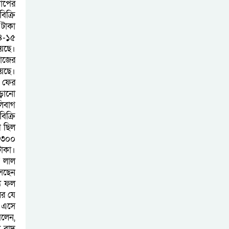
মাপের
ক্রি
 টাকা
১৪-১৫
য়েছে।
নাজের
য়েছে।
ম ফের
ড়ানো
লিবাগ
িক্রি
ে ছিল
 ৩০০
টাকা।
ি লাল
সেছেন
্য ফল
ের যে
 এসে
লেন,
 বাদ