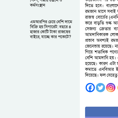
শিল্প, শঙ্কায় রপ্তানি ও
কর্মসংস্থান
দিতে হবে। বাংলাদে
রমজান মাসে সবাই 
রাজস্ব বোর্ডের (এন
এমআরপির চেয়ে বেশি দামে
করে বাড়তি শুল্ক 
বিক্রি হয় সিগারেট: বছরে ৪
সেজন্য ক্রেতার
হাজার কোটি টাকা রাজস্বের
আমদানিকারক লোকস
বাইরে, যাচ্ছে কার পকেটে?
প্রভাব অবশ্যই র
জেনেভায় রয়েছে। না
গিয়ে শতাধিক পণ্যে
বেশি আমদানি হয়। এ
হয়েছে। কারণ এটা মা
কমাতে এনবিআর ইতে
দিয়েছে। ফল যেহেতু