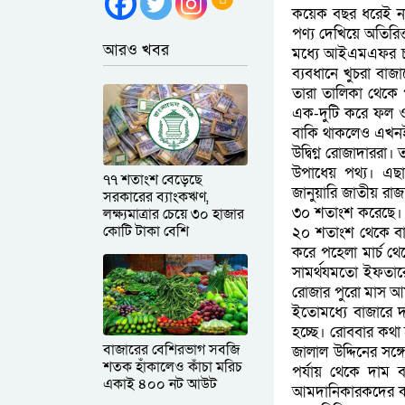
কয়েক বছর ধরেই নাগ
পণ্য দেখিয়ে অতিরি
আরও খবর
মধ্যে আইএমএফর চা
ব্যবধানে খুচরা বা
তারা তালিকা থেকে প
এক-দুটি করে ফল ও
বাকি থাকলেও এখনই 
উদ্বিগ্ন রোজাদাররা
উপাধেয় পথ্য। এছ
৭৭ শতাংশ বেড়েছে
জানুয়ারি জাতীয় রাজ
সরকারের ব্যাংকঋণ,
৩০ শতাংশ করেছে। এ
লক্ষ্যমাত্রার চেয়ে ৩০ হাজার
কোটি টাকা বেশি
২০ শতাংশ থেকে বাড়
করে পহেলা মার্চ থ
সামর্থযমতো ইফতা
রোজার পুরো মাস
ইতোমধ্যে বাজারে 
হচ্ছে। রোববার কথ
বাজারের বেশিরভাগ সবজি
জালাল উদ্দিনের সঙ
শতক হাঁকালেও কাঁচা মরিচ
পর্যায় থেকে দাম
একাই ৪০০ নট আউট
আমদানিকারকদের কাছ