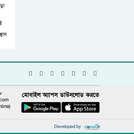
মড়া
েই
্থান
৮
মোবাইল অ্যাপস ডাউনলোড করতে
.com
line)
Developed by :