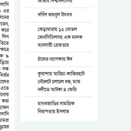
জাতীয় বিশ্ববিদ্যালয়
িলাসি
ে। এর
বর্ণিল জয়নুল উৎসব
দিনের
নতেন,
ভেড়ামারায় ১২ বোতল
য় করে
০ দিন
ফেনসিডিলসহ এক মাদক
িতিতে
ব্যবসায়ী গ্রেফতার
েত্রে
কে ৯
চাঁদের অপেক্ষায় ঈদ
াড়িয়ে
শুল্ক
কুয়াশায় আরিচা-কাজিরহাট
ির্ভর
তাদের
নৌরুটে চলাচল বন্ধ, মাঝ
 এতে
নদীতে আটকা ৪ ফেরি
ানোয়
া করা
মানবজাতির সামগ্রিক
মহাজন
নিরাপত্তায় ইসলাম
মদানি
আমরা
ঙুরের