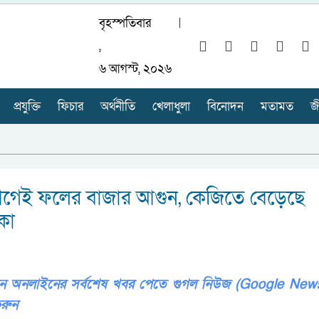
বৃহস্পতিবার
,
৬ আগস্ট, ২০২৬
প্রযুক্তি
ফিচার
অর্থনীতি
খেলাধুলা
বিনোদন
মতামত
জ
গেই ফলের বাজার আগুন, কেজিতে বেড়েছে
কা
ভিশন অনলাইনের সর্বশেষ খবর পেতে গুগল নিউজ (Google New
রুন