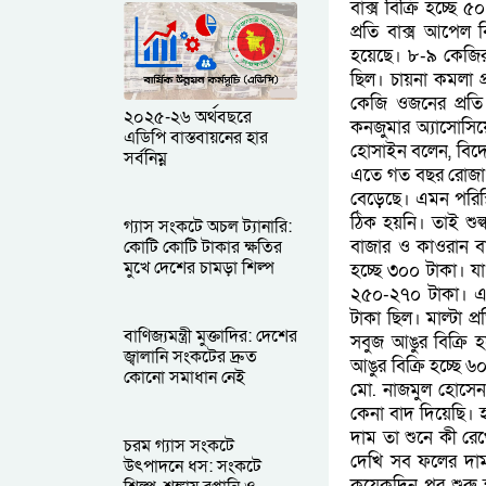
বাক্স বিক্রি হচ্ছ
প্রতি বাক্স আপেল
হয়েছে। ৮-৯ কেজির 
ছিল। চায়না কমলা প
কেজি ওজনের প্রতি 
২০২৫-২৬ অর্থবছরে
কনজুমার অ্যাসোসিয়
এডিপি বাস্তবায়নের হার
হোসাইন বলেন, বিদ
সর্বনিম্ন
এতে গত বছর রোজা
বেড়েছে। এমন পরিস্থ
ঠিক হয়নি। তাই শুল্
গ্যাস সংকটে অচল ট্যানারি:
বাজার ও কাওরান বা
কোটি কোটি টাকার ক্ষতির
মুখে দেশের চামড়া শিল্প
হচ্ছে ৩০০ টাকা। 
২৫০-২৭০ টাকা। এ
টাকা ছিল। মাল্টা প
বাণিজ্যমন্ত্রী মুক্তাদির: দেশের
সবুজ আঙুর বিক্রি
জ্বালানি সংকটের দ্রুত
আঙুর বিক্রি হচ্ছে
কোনো সমাধান নেই
মো. নাজমুল হোস
কেনা বাদ দিয়েছি। 
দাম তা শুনে কী র
চরম গ্যাস সংকটে
দেখি সব ফলের দাম
উৎপাদনে ধস: সংকটে
কয়েকদিন পর শুরু