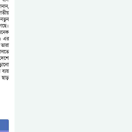
ানান,
জাতীয়
 নতুন
গেছে।
অনেক
। এর
তারা
মানতে
 দেশে
ড়ানো
 ব্যয়
 ছাড়