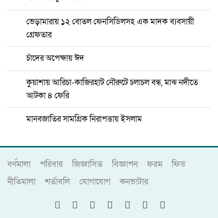
ভেড়ামারায় ১২ বোতল ফেনসিডিলসহ এক মাদক ব্যবসায়ী
গ্রেফতার
চাঁদের অপেক্ষায় ঈদ
কুয়াশায় আরিচা-কাজিরহাট নৌরুটে চলাচল বন্ধ, মাঝ নদীতে
আটকা ৪ ফেরি
মানবজাতির সামগ্রিক নিরাপত্তায় ইসলাম
বর্ণমালা
পরিবার
জিজ্ঞাসিত
বিজ্ঞাপন
ফরম
ফিড
নীতিমালা
শর্তাবলি
যোগাযোগ
কনভাটার