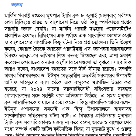
করুন
মার্কিন পররাষ্ট্র দপ্তরের মুখপাত্র ট্যামি ব্রুস ৮ জুলাই (মঙ্গলবার) সর্বশেষ
প্রেস ব্রিফিংয়ে ভারত ও বাংলাদেশ নিয়ে ওঠা কিছু স্পর্শকাতর প্রশ্নের
সরাসরি জবাব দেননি। যা মার্কিন পররাষ্ট্র দপ্তরের ওয়েবসাইটেও
প্রকাশিত হয়েছে। ব্রিফিংয়ের এক পর্যায়ে এক সাংবাদিক কোয়াড জোট
ও বাংলাদেশের সাম্প্রতিক কিছু ঘটনা নিয়ে প্রশ্ন তোলেন। তিনি উল্লেখ
করেন, কোয়াড বৈঠকে ভারতের পররাষ্ট্রমন্ত্রী এস. জয়শঙ্কর সন্ত্রাসবাদের
বিরুদ্ধে আত্মরক্ষার অধিকার নিয়ে বক্তব্য দিয়েছেন এবং আশা প্রকাশ
করেছেন কোয়াডের অন্যান্য অংশীদার দেশগুলো তা বুঝবে। সাংবাদিক
আরও বলেন, বাংলাদেশ ভারতের সঙ্গে দীর্ঘ সীমান্ত রয়েছে। সম্প্রতি
ঢাকার বিমানবন্দরে ড. ইউনূস নেতৃত্বাধীন অন্তর্বর্তী সরকারের উপদেষ্টা
আসিফ মাহমুদের ব্যাগ থেকে এক বন্দুকের ম্যাগজিন উদ্ধার করা
হয়েছে, যা ২০২৪ সালের সরকারবিরোধী সহিংসতায় ব্যবহৃত
গোলাবারুদের সঙ্গে সংশ্লিষ্ট বলে অভিযোগ উঠেছে। এ সময় মুখপাত্র
ব্রুস সাংবাদিককে থামানোর চেষ্টা করেন। কিন্তু সাংবাদিক আরও বলেন,
ইউনূস প্রশাসনের সময়েই এক হিন্দু উপাসনালয়ে হামলাসহ
সাম্প্রদায়িক সহিংসতার ঘটনা ঘটে। এ বিষয়ের প্রতিক্রিয়ায় মুখপাত্র
ট্যামি ব্রুস সরাসরি কোনও মন্তব্য না করে বলেন, ভারত ও বাংলাদেশের
মধ্যে সম্পর্ক একটি জটিল কূটনৈতিক বিষয়, যা যুক্তরাষ্ট্র বুঝে ও গুরুত্ব
দেয়। তিনি কোয়াড সংক্রান্ত বিষয়ে বিস্তারিত জানতে মার্কিন পররাষ্ট্রমন্ত্রী