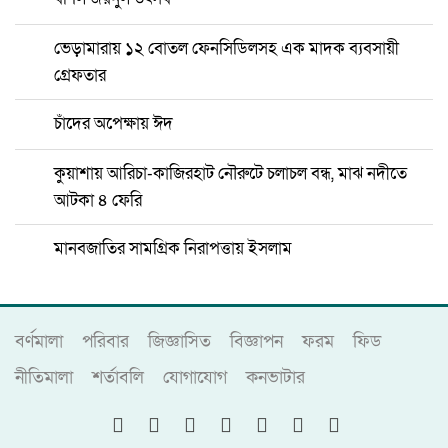
ভেড়ামারায় ১২ বোতল ফেনসিডিলসহ এক মাদক ব্যবসায়ী
গ্রেফতার
চাঁদের অপেক্ষায় ঈদ
কুয়াশায় আরিচা-কাজিরহাট নৌরুটে চলাচল বন্ধ, মাঝ নদীতে
আটকা ৪ ফেরি
মানবজাতির সামগ্রিক নিরাপত্তায় ইসলাম
বর্ণমালা
পরিবার
জিজ্ঞাসিত
বিজ্ঞাপন
ফরম
ফিড
নীতিমালা
শর্তাবলি
যোগাযোগ
কনভাটার