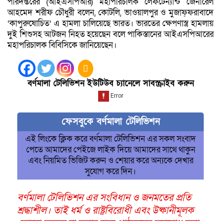
পরিদপ্তরের (আইএসপিআর) মহাপরিচালক লেফটেন্যান্ট জেনারেল
আহমেদ শরীফ চৌধুরী বলেন, কোটলি, ভাওয়ালপুর ও মুজাফ্ফরাবাদে
‘কাপুরুষোচিত’ এ হামলা চালিয়েছে ভারত। ভারতের ক্ষেপণাস্ত্র হামলায়
দুই শিশুসহ আটজন নিহত হয়েছেন বলে পাকিস্তানের আইএসপিআরের
মহাপরিচালক বিবিসিকে জানিয়েছেন।
বর্ণমালা টেলিভিশন ইউটিউব চ্যানেলে সাবস্ক্রাইব করুন
ফেসবুকে বর্ণমালা টেলিভিশন
এই লিংকে ক্লিক করে বর্ণমালা টেলিভিশন এর সকল সংবাদ
পেতে আমাদের পেইজে লাইক দিয়ে আমাদের সাথে থাকুন
এবং নিয়মিত ভিজিট করুন ও শেয়ার করে অন্যকে দেখার
সুযোগ করে দিন।
বর্ণমালা টেলিভিশন এর সংবিধান ও জনমতের প্রতি
শ্রদ্ধাশীল। তাই ধর্ম ও রাষ্ট্রবিরোধী এবং উষ্কানীমূলক