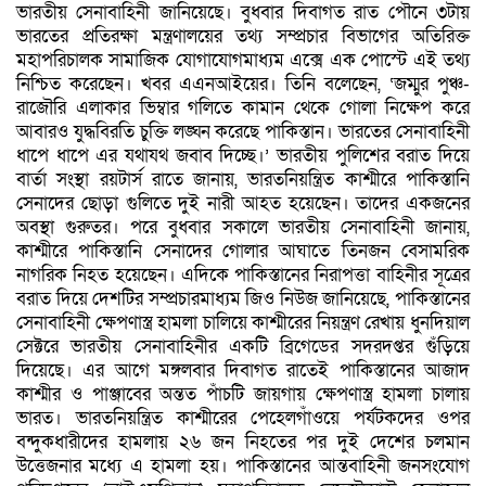
ভারতীয় সেনাবাহিনী জানিয়েছে। বুধবার দিবাগত রাত পৌনে ৩টায়
ভারতের প্রতিরক্ষা মন্ত্রণালয়ের তথ্য সম্প্রচার বিভাগের অতিরিক্ত
মহাপরিচালক সামাজিক যোগাযোগমাধ্যম এক্সে এক পোস্টে এই তথ্য
নিশ্চিত করেছেন। খবর এএনআইয়ের। তিনি বলেছেন, ‘জম্মুর পুঞ্চ-
রাজৌরি এলাকার ভিম্বার গলিতে কামান থেকে গোলা নিক্ষেপ করে
আবারও যুদ্ধবিরতি চুক্তি লঙ্ঘন করেছে পাকিস্তান। ভারতের সেনাবাহিনী
ধাপে ধাপে এর যথাযথ জবাব দিচ্ছে।’ ভারতীয় পুলিশের বরাত দিয়ে
বার্তা সংস্থা রয়টার্স রাতে জানায়, ভারতনিয়ন্ত্রিত কাশ্মীরে পাকিস্তানি
সেনাদের ছোড়া গুলিতে দুই নারী আহত হয়েছেন। তাদের একজনের
অবস্থা গুরুতর। পরে বুধবার সকালে ভারতীয় সেনাবাহিনী জানায়,
কাশ্মীরে পাকিস্তানি সেনাদের গোলার আঘাতে তিনজন বেসামরিক
নাগরিক নিহত হয়েছেন। এদিকে পাকিস্তানের নিরাপত্তা বাহিনীর সূত্রের
বরাত দিয়ে দেশটির সম্প্রচারমাধ্যম জিও নিউজ জানিয়েছে, পাকিস্তানের
সেনাবাহিনী ক্ষেপণাস্ত্র হামলা চালিয়ে কাশ্মীরের নিয়ন্ত্রণ রেখায় ধুনদিয়াল
সেক্টরে ভারতীয় সেনাবাহিনীর একটি ব্রিগেডের সদরদপ্তর গুঁড়িয়ে
দিয়েছে। এর আগে মঙ্গলবার দিবাগত রাতেই পাকিস্তানের আজাদ
কাশ্মীর ও পাঞ্জাবের অন্তত পাঁচটি জায়গায় ক্ষেপণাস্ত্র হামলা চালায়
ভারত। ভারতনিয়ন্ত্রিত কাশ্মীরের পেহেলগাঁওয়ে পর্যটকদের ওপর
বন্দুকধারীদের হামলায় ২৬ জন নিহতের পর দুই দেশের চলমান
উত্তেজনার মধ্যে এ হামলা হয়। পাকিস্তানের আন্তবাহিনী জনসংযোগ