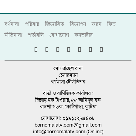
বর্ণমালা
পরিবার
জিজ্ঞাসিত
বিজ্ঞাপন
ফরম
ফিড
নীতিমালা
শর্তাবলি
যোগাযোগ
কনভাটার
মোঃ রাছেল রানা
চেয়ারম্যান
বর্ণমালা টেলিভিশন
বার্তা ও বাণিজ্যিক কার্যালয় :
জিন্নাহ্ হক টাওয়ার, ৫৫ আমিনুল হক
বাদশা সড়ক, কোর্টপাড়া, কুষ্টিয়া
যোগাযোগ: ০১৯১১২৬৫৪০৮
bornomalatv.com@gmail.com
info@bornomalatv.com (Online)