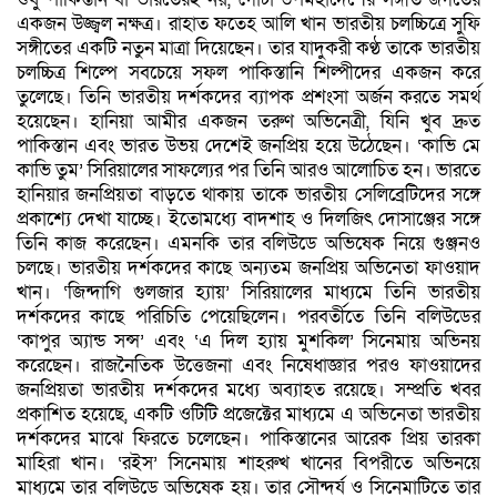
একজন উজ্জ্বল নক্ষত্র। রাহাত ফতেহ আলি খান ভারতীয় চলচ্চিত্রে সুফি
সঙ্গীতের একটি নতুন মাত্রা দিয়েছেন। তার যাদুকরী কণ্ঠ তাকে ভারতীয়
চলচ্চিত্র শিল্পে সবচেয়ে সফল পাকিস্তানি শিল্পীদের একজন করে
তুলেছে। তিনি ভারতীয় দর্শকদের ব্যাপক প্রশংসা অর্জন করতে সমর্থ
হয়েছেন। হানিয়া আমীর একজন তরুণ অভিনেত্রী, যিনি খুব দ্রুত
পাকিস্তান এবং ভারত উভয় দেশেই জনপ্রিয় হয়ে উঠেছেন। ‘কাভি মে
কাভি তুম’ সিরিয়ালের সাফল্যের পর তিনি আরও আলোচিত হন। ভারতে
হানিয়ার জনপ্রিয়তা বাড়তে থাকায় তাকে ভারতীয় সেলিব্রেটিদের সঙ্গে
প্রকাশ্যে দেখা যাচ্ছে। ইতোমধ্যে বাদশাহ ও দিলজিৎ দোসাঞ্জের সঙ্গে
তিনি কাজ করেছেন। এমনকি তার বলিউডে অভিষেক নিয়ে গুঞ্জনও
চলছে। ভারতীয় দর্শকদের কাছে অন্যতম জনপ্রিয় অভিনেতা ফাওয়াদ
খান। ‘জিন্দাগি গুলজার হ্যায়’ সিরিয়ালের মাধ্যমে তিনি ভারতীয়
দর্শকদের কাছে পরিচিতি পেয়েছিলেন। পরবর্তীতে তিনি বলিউডের
‘কাপুর অ্যান্ড সন্স’ এবং ‘এ দিল হ্যায় মুশকিল’ সিনেমায় অভিনয়
করেছেন। রাজনৈতিক উত্তেজনা এবং নিষেধাজ্ঞার পরও ফাওয়াদের
জনপ্রিয়তা ভারতীয় দর্শকদের মধ্যে অব্যাহত রয়েছে। সম্প্রতি খবর
প্রকাশিত হয়েছে, একটি ওটিটি প্রজেক্টের মাধ্যমে এ অভিনেতা ভারতীয়
দর্শকদের মাঝে ফিরতে চলেছেন। পাকিস্তানের আরেক প্রিয় তারকা
মাহিরা খান। ‘রইস’ সিনেমায় শাহরুখ খানের বিপরীতে অভিনয়ে
মাধ্যমে তার বলিউডে অভিষেক হয়। তার সৌন্দর্য ও সিনেমাটিতে তার