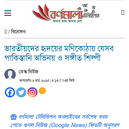
/
বিনোদন
ভারতীয়দের হৃদয়ের মণিকোঠায় যেসব
পাকিস্তানি অভিনয় ও সঙ্গীত শিল্পী
ডেস্ক নিউজ
আপডেটঃ ২ মার্চ, ২০২৫ | ৫:১৩
146 ভিউ
বর্ণমালা টেলিভিশন অনলাইনের সর্বশেষ খবর
পেতে গুগল নিউজ (Google News) ফিডটি অনুসরণ