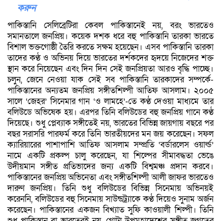
করুন
পাকিস্তানি সেলিব্রেটিরা কেবল পাকিস্তানেই নয়, বরং ভারতেও
সমানতালে জনপ্রিয়। কয়েক দশক ধরে বহু পাকিস্তানি তারকা ভারতে
বিশাল ভক্তগোষ্ঠী তৈরি করতে সক্ষম হয়েছেন। এসব পাকিস্তানি তারকা
তাদের কণ্ঠ ও অভিনয় দিয়ে ভারতের দর্শকদের হৃদয়ে নিজেদের শক্ত
স্থান করে নিয়েছেন এবং দিন দিন সেই জনপ্রিয়তা আরও বৃদ্ধি পাচ্ছে।
চলুন, জেনে নেওয়া যাক সেই সব পাকিস্তানি তারকাদের সম্পর্কে-
পাকিস্তানের অন্যতম জনপ্রিয় সঙ্গীতশিল্পী আতিফ আসলাম। ২০০৫
সালে ‘জেহর’ সিনেমার গান ‘ও লামহে’-তে কণ্ঠ দেওয়া মাধ্যমে তার
বলিউডে অভিষেক হয়। এরপর তিনি বলিউডের বহু জনপ্রিয় গানে কণ্ঠ
দিয়েছে। শুধু প্লেব্যাক সঙ্গীতেই নয়, ভারতের বিভিন্ন জায়গায় বছরে পর
বছর সরাসরি পারফর্ম করে তিনি ভারতীয়দের মন জয় করেছেন। সফল
ক্যারিয়ারের পাশাপাশি আতিফ আসলাম সম্প্রতি ‘বর্ডারলেস ওয়ার্ল্ড’
নামে একটি প্রকল্প চালু করেছেন, যা শিল্পের সীমাবদ্ধতা ভেঙে
উদীয়মান সঙ্গীত প্রতিভাদের জন্য একটি বিশ্বমঞ্চ প্রদান করবে।
পাকিস্তানের জনপ্রিয় অভিনেতা এবং সঙ্গীতশিল্পী আলী জাফর ভারতেও
দারুণ জনপ্রিয়। তিনি শুধু বলিউডের বিভিন্ন সিনেমায় অভিনয়ই
করেননি, বলিউডের বহু সিনেমায় সাউন্ডট্র্যাকে কণ্ঠ দিয়েও সুনাম অর্জন
করেছেন। পাকিস্তানের একজন বিখ্যাত সুফি কাওয়ালী শিল্পী। তিনি
শুধু পাকিস্তান বা ভারতেরই নয়, গোটা উপমহাদেশের সঙ্গীত জগতের