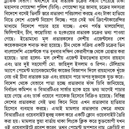
ট্রাফিক বিভাগ। অবশেষে এই প্রতারক চক্রের সন্ধান পেয়েছে ঢাকা
মহানগর গোয়েন্দা পুলিশ (ডিবি)। গোয়েন্দা সূত্র জানায়, চক্রের সদস্যরা
বিদেশে বসেই তিনটি স্তরে প্রতারণা পরিচালনা করছে এবং টাকা হাতিয়ে
নিতে দেশে এজেন্ট নিয়োগ দিচ্ছে। পরে সেই অর্থ ক্রিপ্টোকারেন্সির
মাধ্যমে বিদেশে পাচার হয়ে যাচ্ছে। এখন পর্যন্ত মালয়েশিয়া,
ফিলিপাইন, চীন, কম্বোডিয়া ও হংকংয়ের প্রতারক চক্রের তথ্য পাওয়া
গেছে। ইতোমধ্যে মূল প্রতারকদের দেশীয় এজেন্টদের বেশ
কয়েকজনকে শনাক্ত করা হয়েছে। চীন থেকে সক্রিয় একটি চক্রের তিন
বাংলাদেশি এজেন্টকে গত বুধবার দক্ষিণ কেরানীগঞ্জ থেকে গ্রেপ্তার করা
হয়েছে। তারা হলেন- মূল দেশীয় এজেন্ট ইফতেখার হাসান রায়হান
এবং তার দুই সহযোগী মো. জাহিদুল ইসলাম ও রিপন। টেলিগ্রাম
অ্যাপে পেমেন্ট ম্যানেজমেন্টের কাজের বিজ্ঞাপন দিলে রায়হানকে খুঁজে
নেয় ওই চীনা প্রতারক চক্র এবং রায়হান পরে অপর দুজনকে যুক্ত করে।
বিদেশ থেকে যেভাবে পাতা হচ্ছে প্রতারণার ফাঁদ ডিবি জানিয়েছে,
নির্বাচন কমিশন ও বিআরটিএর সার্ভার হ্যাক হয়ে তথ্য আগেই পাচার
হয়ে গেছে এবং ডার্ক ওয়েবে প্যাকেজ হিসেবে বিক্রিও হয়েছে। বিভিন্ন
দেশের প্রতারকরা সেই তথ্য কিনে নিয়ে এখন প্রতারণার হাতিয়ার
হিসেবে ব্যবহার করছে। এআই মামলার প্রতারণার ক্ষেত্রে প্রথমে
বিআরটিএর ওয়েবসাইট হুবহু নকল করে একটি ক্লোন ওয়েবসাইট তৈরি
করা হয়। মামলার ভুয়া বার্তায় থাকা লিংকে ক্লিক করে ভুক্তভোগী যখন
ওই ওয়েবসাইটে প্রবেশ করেন, তখন পেমেন্ট অপশনে নাম, ক্রেডিট বা