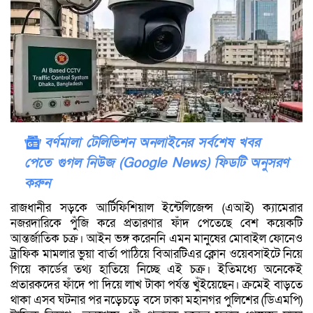
বর্ণমালা টেলিভিশন অনলাইনের সর্বশেষ খবর
পেতে গুগল নিউজ (Google News) ফিডটি অনুসরণ
করুন
রাজধানীর সড়কে আর্টিফিশিয়াল ইন্টেলিজেন্স (এআই) ক্যামেরার
নজরদারিকে পুঁজি করে প্রতারণার ফাঁদ পেতেছে বেশ কয়েকটি
আন্তর্জাতিক চক্র। আইন ভঙ্গ করেননি এমন মানুষের মোবাইল ফোনেও
ট্রাফিক মামলার ভুয়া বার্তা পাঠিয়ে বিআরটিএর ক্লোন ওয়েবসাইটে নিয়ে
গিয়ে কার্ডের তথ্য হাতিয়ে নিচ্ছে এই চক্র। ইতিমধ্যে অনেকেই
প্রতারকদের ফাঁদে পা দিয়ে লাখ টাকা পর্যন্ত খুঁইয়েছেন। ক্রমেই বাড়তে
থাকা এসব ঘটনার পর নড়েচড়ে বসে ঢাকা মহানগর পুলিশের (ডিএমপি)