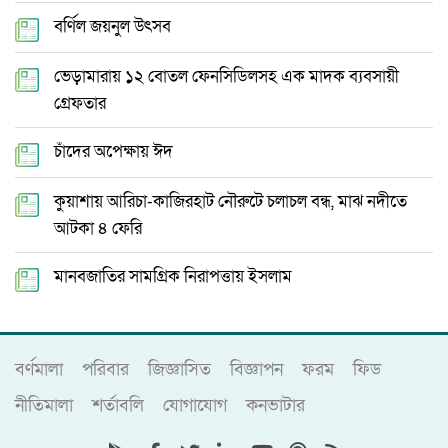
বর্ণিল জয়নুল উৎসব
ভেড়ামারায় ১২ বোতল ফেনসিডিলসহ এক মাদক ব্যবসায়ী
গ্রেফতার
চাঁদের অপেক্ষায় ঈদ
কুয়াশায় আরিচা-কাজিরহাট নৌরুটে চলাচল বন্ধ, মাঝ নদীতে
আটকা ৪ ফেরি
মানবজাতির সামগ্রিক নিরাপত্তায় ইসলাম
বর্ণমালা
পরিবার
জিজ্ঞাসিত
বিজ্ঞাপন
ফরম
ফিড
নীতিমালা
শর্তাবলি
যোগাযোগ
কনভাটার