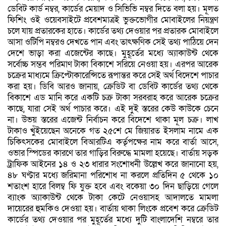
ডেবিট কার্ড নম্বর, কার্ডের মেয়াদ ও সিভিভি নম্বর দিতে বলা হয়। মূলত
ফিশিং ওই ওয়েবসাইটে প্রবেশমাত্রই ভুক্তভোগীর মোবাইলের নিয়ন্ত্রণ
চলে যায় প্রতারকের হাতে। কার্ডের তথ্য দেওয়ার পর প্রতারক মোবাইলে
আসা ওটিপি নম্বরও দেখতে পান এবং তাৎক্ষণিক সেই তথ্য পাঠিয়ে দেন
দেশে ভাড়া করা এজেন্টের কাছে। মুহূর্তের মধ্যে অ্যাকাউন্ট থেকে
সর্বোচ্চ সম্ভব পরিমাণ টাকা বিকাশে সরিয়ে নেওয়া হয়। এরপর আরেক
চক্রের মাধ্যমে ক্রিপ্টোকারেন্সিতে রূপান্তর করে সেই অর্থ বিদেশে পাচার
করা হয়। ডিবি আরও জানায়, ক্রেডিট বা ডেবিট কার্ডের তথ্য থেকে
বিকাশে এড মানি করে একটি চক্র টাকা সরবরাহ করে আরেক চক্রের
কাছে, যারা সেই অর্থ পাচার করে। এই দুই স্তরের কেউ কাউকে চেনে
না। উভয় স্তরের এজেন্ট নির্বাচন করে বিদেশে থাকা মূল চক্র। লাখ
টাকাও খুঁইয়েছেন অনেকে গত ২৫শে মে জিয়ারত ইসলাম নামে এক
চিকিৎসকের মোবাইলে বিআরটিএ কর্তৃপক্ষের নাম করে বার্তা আসে,
ওভার স্পিডের কারণে তার গাড়ির বিরুদ্ধে মামলা হয়েছে। বার্তায় সড়ক
ট্রাফিক আইনের ১৪ ও ২৩ ধারার সংশোধনী উল্লেখ করে জানানো হয়,
৪৮ ঘণ্টার মধ্যে জরিমানা পরিশোধ না করলে প্রতিদিন ৫ থেকে ১০
শতাংশ হারে বিলম্ব ফি যুক্ত হবে এবং বকেয়া ৩০ দিন ছাড়িয়ে গেলে
ব্যাংক অ্যাকাউন্ট থেকে টাকা কেটে নেওয়াসহ আদালতে মামলা
দায়েরের হুমকিও দেওয়া হয়। বার্তায় থাকা লিংকে প্রবেশ করে ক্রেডিট
কার্ডের তথ্য দেওয়ার পর মুহূর্তের মধ্যে দুটি বাংলাদেশি নম্বরে তার