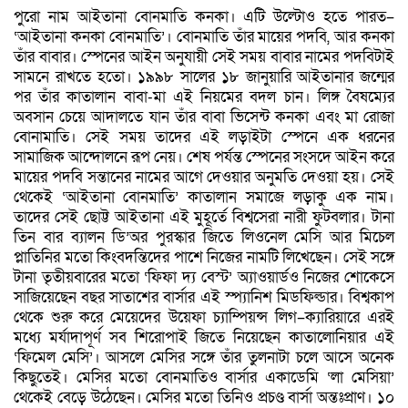
পুরো নাম আইতানা বোনমাতি কনকা। এটি উল্টোও হতে পারত–
‘আইতানা কনকা বোনমাতি’। বোনমাতি তাঁর মায়ের পদবি, আর কনকা
তাঁর বাবার। স্পেনের আইন অনুযায়ী সেই সময় বাবার নামের পদবিটাই
সামনে রাখতে হতো। ১৯৯৮ সালের ১৮ জানুয়ারি আইতানার জন্মের
পর তাঁর কাতালান বাবা-মা এই নিয়মের বদল চান। লিঙ্গ বৈষম্যের
অবসান চেয়ে আদালতে যান তাঁর বাবা ভিসেন্ট কনকা এবং মা রোজা
বোনামাতি। সেই সময় তাদের এই লড়াইটা স্পেনে এক ধরনের
সামাজিক আন্দোলনে রূপ নেয়। শেষ পর্যন্ত স্পেনের সংসদে আইন করে
মায়ের পদবি সন্তানের নামের আগে দেওয়ার অনুমতি দেওয়া হয়। সেই
থেকেই ‘আইতানা বোনমাতি’ কাতালান সমাজে লড়াকু এক নাম।
তাদের সেই ছোট্ট আইতানা এই মুহূর্তে বিশ্বসেরা নারী ফুটবলার। টানা
তিন বার ব্যালন ডি’অর পুরস্কার জিতে লিওনেল মেসি আর মিচেল
প্লাতিনির মতো কিংবদন্তিদের পাশে নিজের নামটি লিখেছেন। সেই সঙ্গে
টানা তৃতীয়বারের মতো ‘ফিফা দ্য বেস্ট’ অ্যাওয়ার্ডও নিজের শোকেসে
সাজিয়েছেন বছর সাতাশের বার্সার এই স্প্যানিশ মিডফিল্ডার। বিশ্বকাপ
থেকে শুরু করে মেয়েদের উয়েফা চ্যাম্পিয়ন্স লিগ–ক্যারিয়ারে এরই
মধ্যে মর্যাদাপূর্ণ সব শিরোপাই জিতে নিয়েছেন কাতালোনিয়ার এই
‘ফিমেল মেসি’। আসলে মেসির সঙ্গে তাঁর তুলনাটা চলে আসে অনেক
কিছুতেই। মেসির মতো বোনমাতিও বার্সার একাডেমি ‘লা মেসিয়া’
থেকেই বেড়ে উঠেছেন। মেসির মতো তিনিও প্রচণ্ড বার্সা অন্তঃপ্রাণ। ১০