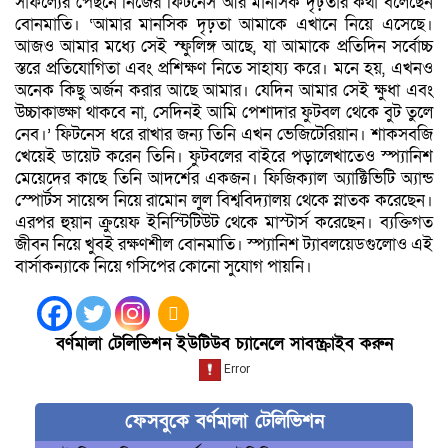
সাফল্যের পেছনে নিজের ফিটনেস আর মানসিক দৃঢ়তার কথা বলেছেন
বোনমাতি। ‘আমার মানসিক দৃঢ়তা আমাকে এখানে নিয়ে এসেছে।
আজও আমার মধ্যে সেই স্ফুলিঙ্গ আছে, যা আমাকে প্রতিদিন সর্বোচ্চ
স্তরে প্রতিযোগিতা এবং প্রশিক্ষণ নিতে সাহায্য করে। মনে হয়, এখনও
অনেক কিছু অর্জন করার আছে আমার। যেদিন আমার সেই ক্ষুধা এবং
উচ্চাকাঙ্ক্ষা থাকবে না, সেদিনই আমি পেশাদার ফুটবল থেকে বুট তুলে
নেব।’ ফিটনেস ধরে রাখার জন্য তিনি এখন ভেজিটেরিয়ান। শাকসবজি
খেয়েই ডায়েট করেন তিনি। ফুটবলের বাইরে পড়ালেখাতেও স্প্যানিশ
মেয়েদের কাছে তিনি আদর্শের একজন। ফিজিক্যাল অ্যাক্টিভিটি অ্যান্ড
স্পোর্টস সায়েন্স নিয়ে রামোন লুল বিশ্ববিদ্যালয় থেকে স্নাতক করেছেন।
এরপর হুয়ান ক্রুয়েফ ইনিস্টিটিউট থেকে মাস্টার্স করেছেন। ব্যক্তিগত
জীবন নিয়ে খুবই রক্ষণশীল বোনমাতি। স্প্যানিশ ট্যাবলয়েডগুলোও এই
বার্সাকন্যাকে নিয়ে গসিপের কোনো সুযোগ পায়নি।
বর্ণমালা টেলিভিশন ইউটিউব চ্যানেলে সাবস্ক্রাইব করুন
ফেসবুকে বর্ণমালা টেলিভিশন