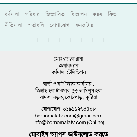
বর্ণমালা
পরিবার
জিজ্ঞাসিত
বিজ্ঞাপন
ফরম
ফিড
নীতিমালা
শর্তাবলি
যোগাযোগ
কনভাটার
মোঃ রাছেল রানা
চেয়ারম্যান
বর্ণমালা টেলিভিশন
বার্তা ও বাণিজ্যিক কার্যালয় :
জিন্নাহ্ হক টাওয়ার, ৫৫ আমিনুল হক
বাদশা সড়ক, কোর্টপাড়া, কুষ্টিয়া
যোগাযোগ: ০১৯১১২৬৫৪০৮
bornomalatv.com@gmail.com
info@bornomalatv.com (Online)
মোবাইল অ্যাপস ডাউনলোড করতে