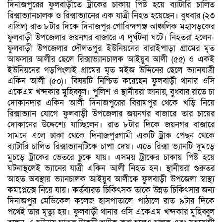
দিনাজপুরের ফুলবাড়ীতে ট্রাকের চাকায় পিষ্ট হয়ে ব্যাটারি চালিত
রিক্সাভ্যানচালক ও রিক্সাভ্যানের এক যাত্রী নিহত হয়েছেন। বুধবার (২৩
এপ্রিল) রাত ৮টার দিকে দিনাজপুর-গোবিন্দগঞ্জ আঞ্চলিক মহাসড়কের
ফুলবাড়ী উপজেলার জয়নগর বাজারে এ দুর্ঘটনা ঘটে। নিহতরা হলেন-
ফুলবাড়ী উপজেলার দৌলতপুুর ইউনিয়নের বারাইপাড়া গ্রামের মৃত
আফসার আলীর ছেলে রিক্সাভ্যানচালক আইয়ুব আলী (৫৫) ও একই
ইউনিয়নের গড়পিংলাই গ্রামের মৃত মইজ উদ্দিনের ছেলে ভ্যানযাত্রী
একিন আলী (৫০)। বিষয়টি নিশ্চিত করেছেন ফুলবাড়ী থানার ওসি
একেএম খন্দকার মুহিব্বুল। পুলিশ ও স্থানীয়রা জানায়, বুধবার রাতে চা
দোকানদার একিন আলী দিনাজপুরের বিরামপুর থেকে খড়ি নিয়ে
রিক্সাভ্যান যোগে ফুলবাড়ী উপজেলার জয়নগর বাজারে তার চায়ের
দোকানের উদ্দেশ্যে যাচ্ছিলেন। রাত ৮টার দিকে জয়নগর বাজারে
সামনে এলে ঢাকা থেকে দিনাজপুরগামী একটি ট্রাক পেছন থেকে
ব্যাটারি চালিত রিক্সাভ্যানটিকে চাপা দেয়। এতে রিক্সা ভ্যানটি দুমড়ে
মুচড়ে ট্রাকের ভেতরে ঢুকে যায়। এসময় ট্রাকের চাকায় পিষ্ট হয়ে
ঘটনাস্থলেই ভ্যানের যাত্রী একিন আলী নিহত হন। স্থানীয়রা গুরুতর
আহত অবস্থায় ভ্যানচালক আইয়ুব আলীকে ফুলবাড়ী উপজেলা স্বাস্থ্য
কমপ্লেক্সে নিয়ে যায়। কর্তব্যরত চিকিৎসক তাকে উন্নত চিকিৎসার জন্য
দিনাজপুর মেডিকেল কলেজ হাসপাতালে পাঠালে রাত ৯টার দিকে
পথেই তার মৃত্যু হয়। ফুলবাড়ী থানার ওসি একেএম খন্দকার মুহিব্বুল