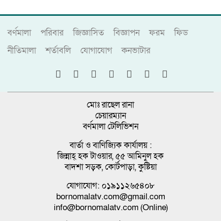
বর্ণমালা
পরিবার
জিজ্ঞাসিত
বিজ্ঞাপন
ফরম
ফিড
নীতিমালা
শর্তাবলি
যোগাযোগ
কনভাটার
মোঃ রাছেল রানা
চেয়ারম্যান
বর্ণমালা টেলিভিশন
বার্তা ও বাণিজ্যিক কার্যালয় :
জিন্নাহ্ হক টাওয়ার, ৫৫ আমিনুল হক
বাদশা সড়ক, কোর্টপাড়া, কুষ্টিয়া
যোগাযোগ: ০১৯১১২৬৫৪০৮
bornomalatv.com@gmail.com
info@bornomalatv.com (Online)