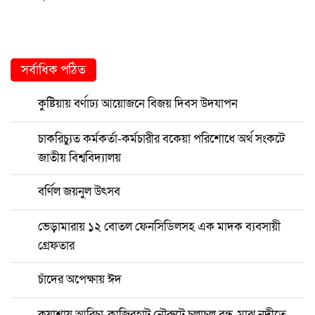
সর্বাধিক পঠিত
কুষ্টিয়ায় বর্ণাঢ্য আয়োজনে বিজয় দিবস উদযাপন
চাকরিচ্যুত কর্মকর্তা-কর্মচারীর বকেয়া পরিশোধে অর্থ সংকটে
জাতীয় বিশ্ববিদ্যালয়
বর্ণিল জয়নুল উৎসব
ভেড়ামারায় ১২ বোতল ফেনসিডিলসহ এক মাদক ব্যবসায়ী
গ্রেফতার
চাঁদের অপেক্ষায় ঈদ
কুয়াশায় আরিচা-কাজিরহাট নৌরুটে চলাচল বন্ধ, মাঝ নদীতে