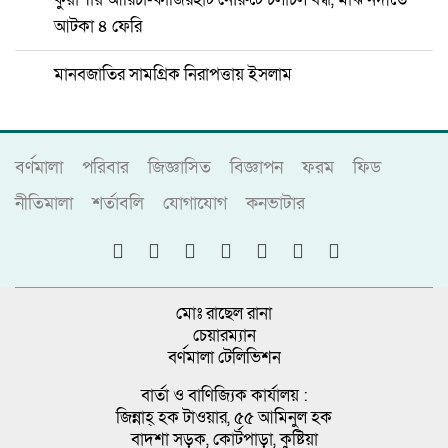
আটকা ৪ ফেরি
মানবজাতির সামগ্রিক নিরাপত্তায় ইসলাম
বর্ণমালা
পরিবার
জিজ্ঞাসিত
বিজ্ঞাপন
ফরম
ফিড
নীতিমালা
শর্তাবলি
যোগাযোগ
কনভাটার
মোঃ রাছেল রানা
চেয়ারম্যান
বর্ণমালা টেলিভিশন
বার্তা ও বাণিজ্যিক কার্যালয় :
জিন্নাহ্ হক টাওয়ার, ৫৫ আমিনুল হক
বাদশা সড়ক, কোর্টপাড়া, কুষ্টিয়া