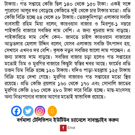
টাকায়। গত সপ্তাহে কেজি ছিল ১৪০ থেকে ১৫০ টাকা। একই সঙ্গে
পুরোনো আলুর দর বেড়েছে কেজিতে দুই থেকে চার টাকার মতো। প্রতি
কেজি বিক্রি হচ্ছে ২৪ থেকে ২৮ টাকায়। তেজকুনিপাড়া এলাকার সবজি
ব্যবসায়ী রহিম মিয়া বলেন, কারওয়ান বাজার ও মিরপুর-১ নম্বরে
পাইকারি বাজারে সবজির দাম বেশি। এ জন্য খুচরায় দাম বাড়ছে।
পাইকারিতে দাম বেশি কেন– জানতে চাইল কারওয়ান বাজারের
আড়তদার হেলাল উদ্দিন বলেন, যেসব এলাকায় সবজি উৎপাদন হয়,
সেখানে এখনও দর বেশি। কৃষক নতুন সবজির ভালো দাম পাচ্ছেন। এ
জন্য ঢাকায় দাম বাড়ছে। সবজির বাজার চড়া হলেও গত সপ্তাহের
মতোই ডিম ও মুরগির বাজারে কিছুটা স্বস্তির খবর আছে। ফার্মের প্রতি
ডজন ডিম বিক্রি হচ্ছে ১২০ টাকায়। যদিও পাড়া-মহল্লায় ১২৫ টাকায়
বিক্রি হতে দেখা গেছে। মুরগির বাজারও গত সপ্তাহের মতো স্থির
রয়েছে। প্রতি কেজি ব্রয়লার ১৬০ থেকে ১৭০ এবং সোনালি জাতের
মুরগির কেজি ২৬০ থেকে ২৮০ টাকা দরে বিক্রি হচ্ছে। মাছ-মাংসসহ
অন্য নিত্যপণ্যের বাজার আগের মতোই স্বাভাবিক রয়েছে।
বর্ণমালা টেলিভিশন ইউটিউব চ্যানেলে সাবস্ক্রাইব করুন