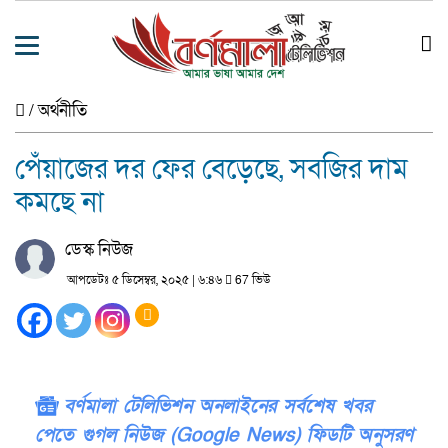
/
অর্থনীতি
পেঁয়াজের দর ফের বেড়েছে, সবজির দাম
কমছে না
ডেস্ক নিউজ
আপডেটঃ ৫ ডিসেম্বর, ২০২৫ | ৬:৪৬
67 ভিউ
বর্ণমালা টেলিভিশন অনলাইনের সর্বশেষ খবর
পেতে গুগল নিউজ (Google News) ফিডটি অনুসরণ