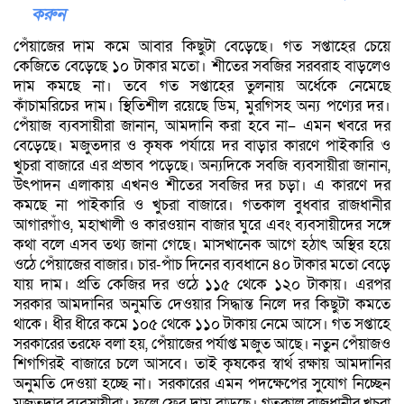
করুন
পেঁয়াজের দাম কমে আবার কিছুটা বেড়েছে। গত সপ্তাহের চেয়ে
কেজিতে বেড়েছে ১০ টাকার মতো। শীতের সবজির সরবরাহ বাড়লেও
দাম কমছে না। তবে গত সপ্তাহের তুলনায় অর্ধেকে নেমেছে
কাঁচামরিচের দাম। স্থিতিশীল রয়েছে ডিম, মুরগিসহ অন্য পণ্যের দর।
পেঁয়াজ ব্যবসায়ীরা জানান, আমদানি করা হবে না– এমন খবরে দর
বেড়েছে। মজুতদার ও কৃষক পর্যায়ে দর বাড়ার কারণে পাইকারি ও
খুচরা বাজারে এর প্রভাব পড়েছে। অন্যদিকে সবজি ব্যবসায়ীরা জানান,
উৎপাদন এলাকায় এখনও শীতের সবজির দর চড়া। এ কারণে দর
কমছে না পাইকারি ও খুচরা বাজারে। গতকাল বুধবার রাজধানীর
আগারগাঁও, মহাখালী ও কারওয়ান বাজার ঘুরে এবং ব্যবসায়ীদের সঙ্গে
কথা বলে এসব তথ্য জানা গেছে। মাসখানেক আগে হঠাৎ অস্থির হয়ে
ওঠে পেঁয়াজের বাজার। চার-পাঁচ দিনের ব্যবধানে ৪০ টাকার মতো বেড়ে
যায় দাম। প্রতি কেজির দর ওঠে ১১৫ থেকে ১২০ টাকায়। এরপর
সরকার আমদানির অনুমতি দেওয়ার সিদ্ধান্ত নিলে দর কিছুটা কমতে
থাকে। ধীর ধীরে কমে ১০৫ থেকে ১১০ টাকায় নেমে আসে। গত সপ্তাহে
সরকারের তরফে বলা হয়, পেঁয়াজের পর্যাপ্ত মজুত আছে। নতুন পেঁয়াজও
শিগগিরই বাজারে চলে আসবে। তাই কৃষকের স্বার্থ রক্ষায় আমদানির
অনুমতি দেওয়া হচ্ছে না। সরকারের এমন পদক্ষেপের সুযোগ নিচ্ছেন
মজুতদার ব্যবসায়ীরা। ফলে ফের দাম বাড়ছে। গতকাল রাজধানীর খুচরা