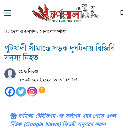
/
দেশ ও জনপদ
/
বেনাপোল/শার্শা
পুটখালী সীমান্তে সড়ক দুর্ঘটনায় বিজিবি
সদস্য নিহত
ডেস্ক নিউজ
আপডেটঃ ১২ মার্চ, ২০২৫ | ১০:৪০
152 ভিউ
বর্ণমালা টেলিভিশন এর সর্বশেষ খবর পেতে গুগল
নিউজ (Google News) ফিডটি অনুসরণ করুন