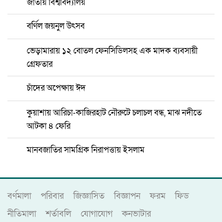
জাতীয় বিশ্ববিদ্যালয়
বর্ণিল জয়নুল উৎসব
ভেড়ামারায় ১২ বোতল ফেনসিডিলসহ এক মাদক ব্যবসায়ী
গ্রেফতার
চাঁদের অপেক্ষায় ঈদ
কুয়াশায় আরিচা-কাজিরহাট নৌরুটে চলাচল বন্ধ, মাঝ নদীতে
আটকা ৪ ফেরি
মানবজাতির সামগ্রিক নিরাপত্তায় ইসলাম
বর্ণমালা
পরিবার
জিজ্ঞাসিত
বিজ্ঞাপন
ফরম
ফিড
নীতিমালা
শর্তাবলি
যোগাযোগ
কনভাটার