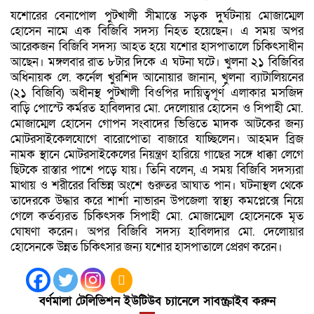
যশোরের বেনাপোল পুটখালী সীমান্তে সড়ক দুর্ঘটনায় মোজাম্মেল
হোসেন নামে এক বিজিবি সদস্য নিহত হয়েছেন। এ সময় অপর
আরেকজন বিজিবি সদস্য আহত হয়ে যশোর হাসপাতালে চিকিৎসাধীন
আছেন। মঙ্গলবার রাত ৮টার দিকে এ ঘটনা ঘটে। খুলনা ২১ বিজিবির
অধিনায়ক লে. কর্নেল খুরশিদ আনোয়ার জানান, খুলনা ব্যাটালিয়নের
(২১ বিজিবি) অধীনস্থ পুটখালী বিওপির দায়িত্বপূর্ণ এলাকার মসজিদ
বাড়ি পোস্টে কর্মরত হাবিলদার মো. দেলোয়ার হোসেন ও সিপাহী মো.
মোজাম্মেল হোসেন গোপন সংবাদের ভিত্তিতে মাদক আটকের জন্য
মোটরসাইকেলযোগে বারোপোতা বাজারে যাচ্ছিলেন। আহমদ ব্রিজ
নামক স্থানে মোটরসাইকেলের নিয়ন্ত্রণ হারিয়ে গাছের সঙ্গে ধাক্কা লেগে
ছিটকে রাস্তার পাশে পড়ে যায়। তিনি বলেন, এ সময় বিজিবি সদস্যরা
মাথায় ও শরীরের বিভিন্ন অংশে গুরুতর আঘাত পান। ঘটনাস্থল থেকে
তাদেরকে উদ্ধার করে শার্শা নাভারন উপজেলা স্বাস্থ্য কমপ্লেক্সে নিয়ে
গেলে কর্তব্যরত চিকিৎসক সিপাহী মো. মোজাম্মেল হোসেনকে মৃত
ঘোষণা করেন। অপর বিজিবি সদস্য হাবিলদার মো. দেলোয়ার
হোসেনকে উন্নত চিকিৎসার জন্য যশোর হাসপাতালে প্রেরণ করেন।
বর্ণমালা টেলিভিশন ইউটিউব চ্যানেলে সাবস্ক্রাইব করুন