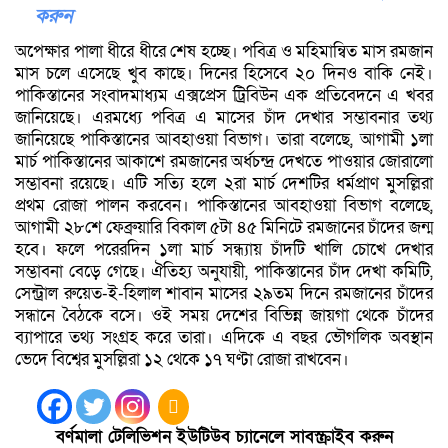
করুন
অপেক্ষার পালা ধীরে ধীরে শেষ হচ্ছে। পবিত্র ও মহিমান্বিত মাস রমজান
মাস চলে এসেছে খুব কাছে। দিনের হিসেবে ২০ দিনও বাকি নেই।
পাকিস্তানের সংবাদমাধ্যম এক্সপ্রেস ট্রিবিউন এক প্রতিবেদনে এ খবর
জানিয়েছে। এরমধ্যে পবিত্র এ মাসের চাঁদ দেখার সম্ভাবনার তথ্য
জানিয়েছে পাকিস্তানের আবহাওয়া বিভাগ। তারা বলেছে, আগামী ১লা
মার্চ পাকিস্তানের আকাশে রমজানের অর্ধচন্দ্র দেখতে পাওয়ার জোরালো
সম্ভাবনা রয়েছে। এটি সত্যি হলে ২রা মার্চ দেশটির ধর্মপ্রাণ মুসল্লিরা
প্রথম রোজা পালন করবেন। পাকিস্তানের আবহাওয়া বিভাগ বলেছে,
আগামী ২৮শে ফেব্রুয়ারি বিকাল ৫টা ৪৫ মিনিটে রমজানের চাঁদের জন্ম
হবে। ফলে পরেরদিন ১লা মার্চ সন্ধ্যায় চাঁদটি খালি চোখে দেখার
সম্ভাবনা বেড়ে গেছে। ঐতিহ্য অনুযায়ী, পাকিস্তানের চাঁদ দেখা কমিটি,
সেন্ট্রাল রুয়েত-ই-হিলাল শাবান মাসের ২৯তম দিনে রমজানের চাঁদের
সন্ধানে বৈঠকে বসে। ওই সময় দেশের বিভিন্ন জায়গা থেকে চাঁদের
ব্যাপারে তথ্য সংগ্রহ করে তারা। এদিকে এ বছর ভৌগলিক অবস্থান
ভেদে বিশ্বের মুসল্লিরা ১২ থেকে ১৭ ঘণ্টা রোজা রাখবেন।
বর্ণমালা টেলিভিশন ইউটিউব চ্যানেলে সাবস্ক্রাইব করুন