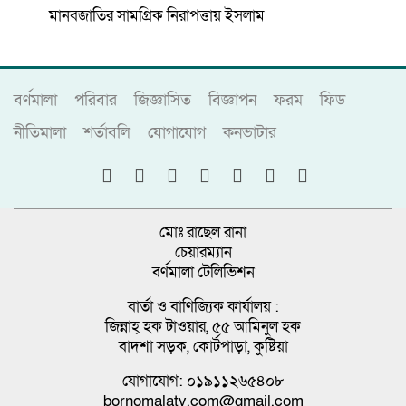
মানবজাতির সামগ্রিক নিরাপত্তায় ইসলাম
বর্ণমালা
পরিবার
জিজ্ঞাসিত
বিজ্ঞাপন
ফরম
ফিড
নীতিমালা
শর্তাবলি
যোগাযোগ
কনভাটার
মোঃ রাছেল রানা
চেয়ারম্যান
বর্ণমালা টেলিভিশন
বার্তা ও বাণিজ্যিক কার্যালয় :
জিন্নাহ্ হক টাওয়ার, ৫৫ আমিনুল হক
বাদশা সড়ক, কোর্টপাড়া, কুষ্টিয়া
যোগাযোগ: ০১৯১১২৬৫৪০৮
bornomalatv.com@gmail.com