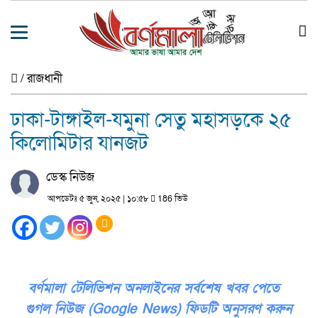
/
রাজধানী
ঢাকা-টাঙ্গাইল-যমুনা সেতু মহাসড়কে ২৫
কিলোমিটার যানজট
ডেস্ক নিউজ
আপডেটঃ ৫ জুন, ২০২৫ | ১০:৫৮
186 ভিউ
বর্ণমালা টেলিভিশন অনলাইনের সর্বশেষ খবর পেতে
গুগল নিউজ (Google News) ফিডটি অনুসরণ করুন