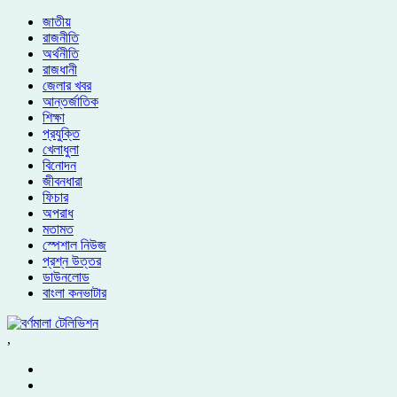
জাতীয়
রাজনীতি
অর্থনীতি
রাজধানী
জেলার খবর
আন্তর্জাতিক
শিক্ষা
প্রযুক্তি
খেলাধুলা
বিনোদন
জীবনধারা
ফিচার
অপরাধ
মতামত
স্পেশাল নিউজ
প্রশ্ন উত্তর
ডাউনলোড
বাংলা কনভাটার
,