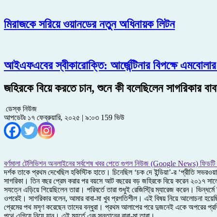
মিরাজকে সরিয়ে ওয়ানডের নতুন অধিনায়ক লিটন
আইএফএবের স্বীকারোক্তি: আর্জেন্টিনার বিপক্ষে এমবোলার 
জহিরকে বিয়ে করতে চান, শুনে কী বলেছিলেন সাগরিকার বাব
ডেস্ক নিউজ
আপডেটঃ ১৭ ফেব্রুয়ারি, ২০২৫ | ৯:০৩
159 ভিউ
বর্ণমালা টেলিভিশন অনলাইনের সর্বশেষ খবর পেতে গুগল নিউজ (Google News) ফিডটি
দর্শক তাকে প্রথম দেখেছিল হকিস্টিক হাতে। চিনেছিল ‘চক দে ইন্ডিয়া’-র ‘প্রীতি সভরওয়া
সাগরিকা। তিন বছর প্রেম করার পর বয়সে আট বছরের বড় জহিরকে বিয়ে করেন ২০১৭ সালের নভেম
সযত্নে এড়িয়ে গিয়েছিলেন তারা। পরিবর্তে তারা শুধুই রেজিস্ট্রি ম্যারেজ করেন। ভিন্‌ধ
ওপরেই। সাগরিকার বলেন, আমার বাবা-মা খুব প্রগতিশীল। এই বিষয় নিয়ে আলোচনা হয়েছিল 
প্রেমের পথ মসৃণ করেছেন তাদের বন্ধুরা। প্রথম আলাপের পরে দুজনেই একে অপরের প্রতি আকৃ
পথে এগিয়ে নিয়ে যান। এই মুহূর্তে এক সন্তানের বাবা-মা তারা।