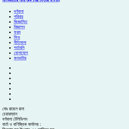
বর্ণমালা
পরিবার
জিজ্ঞাসিত
বিজ্ঞাপন
ফরম
ফিড
নীতিমালা
শর্তাবলি
যোগাযোগ
কনভাটার
মোঃ রাছেল রানা
চেয়ারম্যান
বর্ণমালা টেলিভিশন
বার্তা ও বাণিজ্যিক কার্যালয় :