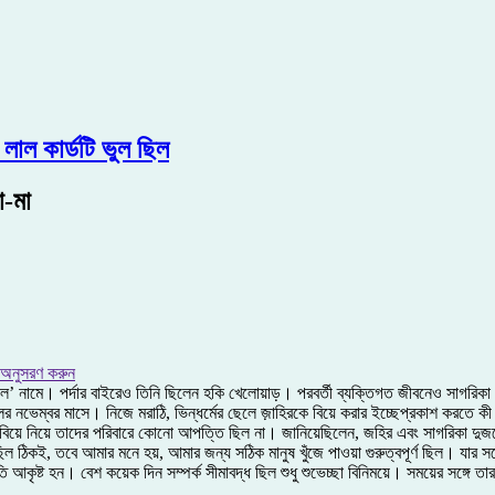
লাল কার্ডটি ভুল ছিল
া-মা
 অনুসরণ করুন
ল’ নামে। পর্দার বাইরেও তিনি ছিলেন হকি খেলোয়াড়। পরবর্তী ব্যক্তিগত জীবনেও সাগরিকা ঘ
্বর মাসে। নিজে মরাঠি, ভিন্‌ধর্মের ছেলে জ়াহিরকে বিয়ে করার ইচ্ছেপ্রকাশ করতে কী বলেন অ
র্মে বিয়ে নিয়ে তাদের পরিবারে কোনো আপত্তি ছিল না। জানিয়েছিলেন, জহির এবং সাগরিকা দুজনে
ঠিকই, তবে আমার মনে হয়, আমার জন্য সঠিক মানুষ খুঁজে পাওয়া গুরুত্বপূর্ণ ছিল। যার স
ষ্ট হন। বেশ কয়েক দিন সম্পর্ক সীমাবদ্ধ ছিল শুধু শুভেচ্ছা বিনিময়ে। সময়ের সঙ্গে তার ঘন