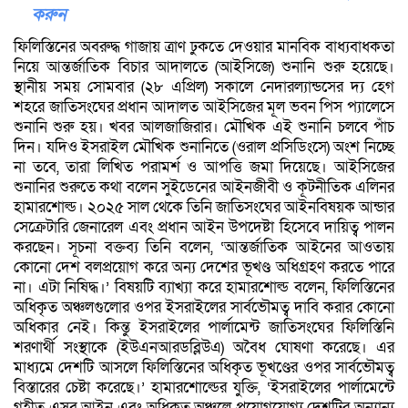
করুন
ফিলিস্তিনের অবরুদ্ধ গাজায় ত্রাণ ঢুকতে দেওয়ার মানবিক বাধ্যবাধকতা
নিয়ে আন্তর্জাতিক বিচার আদালতে (আইসিজে) শুনানি শুরু হয়েছে।
স্থানীয় সময় সোমবার (২৮ এপ্রিল) সকালে নেদারল্যান্ডসের দ্য হেগ
শহরে জাতিসংঘের প্রধান আদালত আইসিজের মূল ভবন পিস প্যালেসে
শুনানি শুরু হয়। খবর আলজাজিরার। মৌখিক এই শুনানি চলবে পাঁচ
দিন। যদিও ইসরাইল মৌখিক শুনানিতে (ওরাল প্রসিডিংসে) অংশ নিচ্ছে
না তবে, তারা লিখিত পরামর্শ ও আপত্তি জমা দিয়েছে। আইসিজের
শুনানির শুরুতে কথা বলেন সুইডেনের আইনজীবী ও কূটনীতিক এলিনর
হামারশোল্ড। ২০২৫ সাল থেকে তিনি জাতিসংঘের আইনবিষয়ক আন্ডার
সেক্রেটারি জেনারেল এবং প্রধান আইন উপদেষ্টা হিসেবে দায়িত্ব পালন
করছেন। সূচনা বক্তব্য তিনি বলেন, ‘আন্তর্জাতিক আইনের আওতায়
কোনো দেশ বলপ্রয়োগ করে অন্য দেশের ভূখণ্ড অধিগ্রহণ করতে পারে
না। এটা নিষিদ্ধ।’ বিষয়টি ব্যাখ্যা করে হামারশোল্ড বলেন, ফিলিস্তিনের
অধিকৃত অঞ্চলগুলোর ওপর ইসরাইলের সার্বভৌমত্ব দাবি করার কোনো
অধিকার নেই। কিন্তু ইসরাইলের পার্লামেন্ট জাতিসংঘের ফিলিস্তিনি
শরণার্থী সংস্থাকে (ইউএনআরডব্লিউএ) অবৈধ ঘোষণা করেছে। এর
মাধ্যমে দেশটি আসলে ফিলিস্তিনের অধিকৃত ভূখণ্ডের ওপর সার্বভৌমত্ব
বিস্তারের চেষ্টা করেছে।’ হামারশোল্ডের যুক্তি, ‘ইসরাইলের পার্লামেন্টে
গৃহীত এসব আইন এবং অধিকৃত অঞ্চলে প্রয়োগযোগ্য দেশটির অন্যান্য