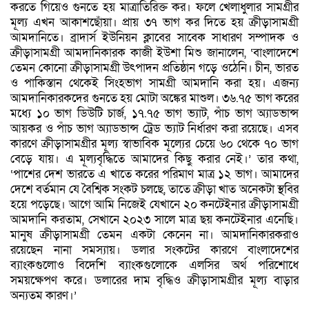
করতে গিয়েও গুনতে হয় মাত্রাতিরিক্ত কর। ফলে খেলাধুলার সামগ্রীর
মূল্য এখন আকাশছোঁয়া। প্রায় ৩৭ ভাগ কর দিতে হয় ক্রীড়াসামগ্রী
আমদানিতে। ব্রাদার্স ইউনিয়ন ক্লাবের সাবেক সাধারণ সম্পাদক ও
ক্রীড়াসামগ্রী আমদানিকারক কাজী ইউশা মিশু জানালেন, ‘বাংলাদেশে
তেমন কোনো ক্রীড়াসামগ্রী উৎপাদন প্রতিষ্ঠান গড়ে ওঠেনি। চীন, ভারত
ও পাকিস্তান থেকেই সিংহভাগ সামগ্রী আমদানি করা হয়। এজন্য
আমদানিকারকদের গুনতে হয় মোটা অঙ্কের মাশুল। ৩৬.৭৫ ভাগ করের
মধ্যে ১০ ভাগ ডিউটি চার্জ, ১৭.৭৫ ভাগ ভ্যাট, পাঁচ ভাগ অ্যাডভান্স
আয়কর ও পাঁচ ভাগ অ্যাডভান্স ট্রেড ভ্যাট নির্ধারণ করা রয়েছে। এসব
কারণে ক্রীড়াসামগ্রীর মূল্য স্বাভাবিক মূল্যের চেয়ে ৬০ থেকে ৭০ ভাগ
বেড়ে যায়। এ মূল্যবৃদ্ধিতে আমাদের কিছু করার নেই।’ তার কথা,
‘পাশের দেশ ভারতে এ খাতে করের পরিমাণ মাত্র ১২ ভাগ। আমাদের
দেশে বর্তমান যে বৈশ্বিক সংকট চলছে, তাতে ক্রীড়া খাত অনেকটা স্থবির
হয়ে পড়েছে। আগে আমি নিজেই যেখানে ২০ কনটেইনার ক্রীড়াসামগ্রী
আমদানি করতাম, সেখানে ২০২৩ সালে মাত্র ছয় কনটেইনার এনেছি।
মানুষ ক্রীড়াসামগ্রী তেমন একটা কেনেন না। আমদানিকারকরাও
রয়েছেন নানা সমস্যায়। ডলার সংকটের কারণে বাংলাদেশের
ব্যাংকগুলোও বিদেশি ব্যাংকগুলোকে এলসির অর্থ পরিশোধে
সময়ক্ষেপণ করে। ডলারের দাম বৃদ্ধিও ক্রীড়াসামগ্রীর মূল্য বাড়ার
অন্যতম কারণ।’