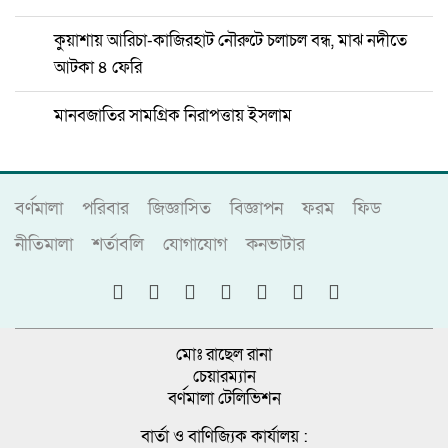
কুয়াশায় আরিচা-কাজিরহাট নৌরুটে চলাচল বন্ধ, মাঝ নদীতে
আটকা ৪ ফেরি
মানবজাতির সামগ্রিক নিরাপত্তায় ইসলাম
বর্ণমালা
পরিবার
জিজ্ঞাসিত
বিজ্ঞাপন
ফরম
ফিড
নীতিমালা
শর্তাবলি
যোগাযোগ
কনভাটার
মোঃ রাছেল রানা
চেয়ারম্যান
বর্ণমালা টেলিভিশন
বার্তা ও বাণিজ্যিক কার্যালয় :