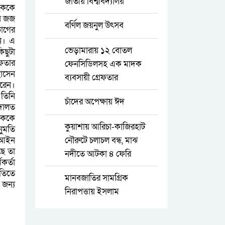
জাতীয় বিশ্ববিদ্যালয়
হককে
েষ জজ
বর্ণিল জয়নুল উৎসব
াগের
নি। এ
ভেড়ামারায় ১২ বোতল
িছুটা
ফতার
ফেনসিডিলসহ এক মাদক
হোসেন
ব্যবসায়ী গ্রেফতার
করেন।
 তিনি
চাঁদের অপেক্ষায় ঈদ
আদালত
ারককে
কুয়াশায় আরিচা-কাজিরহাট
ুমতি
। আইন
নৌরুটে চলাচল বন্ধ, মাঝ
ছে তা
নদীতে আটকা ৪ ফেরি
কর্তা
তিতে
মানবজাতির সামগ্রিক
 জন্য
নিরাপত্তায় ইসলাম