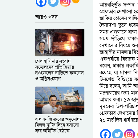
আয়বহির্ভূত সম্পদ
গ্রেফতার দেখানো হ
আরও খবর
জাকির হোসেন গালি
দৈন্যদশা তুলে ধর
সময় এজলাসে থাকা আ
সময় দাঁড়িয়ে থাক
দেখানোর বিষয়ে শু
জাহাঙ্গীর মামলার 
একপর্যায়ে বিচারক স
শেখ হাসিনার সংবাদ
বলেন, ঢাকায় লক্ষা
সম্মেলনের প্রতিক্রিয়ায়
রয়েছে, যা মামলা ন
নওফেলের বাড়িতে ককটেল
ও অগ্নিসংযোগ
টিনশেড বিল্ডিংয়ে
নিয়ে বলেন, আমি আই
মন্ত্রণালয়ের জন্য ম
আমার করা। ১৩ জানু
দুদকের উপ-পরিচা
গ্রেফতার দেখানোর 
এলএনজি ক্রয়ের অনুমোদন
২০ মার্চ দিন ধার্য র
মিলল ছুটির দিনে বসানো
ক্রয় কমিটির বৈঠকে