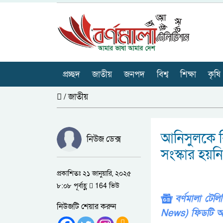
প্রচ্ছদ
জাতীয়
জনপদ
বিশ্ব
শিক্ষা
কৃষি
/
জাতীয়
আনিসুলকে ব
নিউজ ডেক্স
সংস্কার হয়ন
প্রকাশিতঃ ২১ জানুয়ারি, ২০২৫
৮:০৮ পূর্বাহ্ণ
164 ভিউ
বর্ণমালা টে
নিউজটি শেয়ার করুন
News) ফিডটি অ