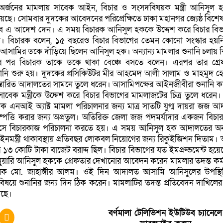
 অর্জনের মামলায় সাবেক আইন, বিচার ও সংসদবিষয়ক মন্ত্রী আনিসুল 
য়েছে। সোমবার দুদকের আবেদনের পরিপ্রেক্ষিতে ঢাকা মহানগর জ্যেষ্ঠ বিশ
ব এ আদেশ দেন। এ সময় বিচারক আনিসুল হককে উদ্দেশ করে বিচার বিভ
েন। বিচারক বলেন, ১৫ বছরেও বিচার বিভাগের তেমন কোনো সংস্কার হয়
সামির ডকে দাঁড়িয়ে ছিলেন আনিসুল হক। অন্যান্য মামলার শুনানি চলায় ক
ার পর বিচারক তাকে ডকে থাকা বেঞ্চে বসতে বলেন। এরপর তার গ্রে
নানি শুরু হয়। দুদকের প্রসিকিউটর মীর আহমেদ আলী সালাম ও মাহমুদ 
বিস্তারিত আদালতের সামনে তুলে ধরেন। আসামিপক্ষের আইনজীবীরা শুনানি 
াবেক মন্ত্রীকে উদ্দেশ করে বিচার বিভাগের মামলাজটের চিত্র তুলে ধরেন।
ধিক এনআই অ্যাক্ট মামলা পরিচালনার জন্য মাত্র সাতটি যুগ্ম দায়রা জজ 
িষ্পত্তি করার জন্য অপ্রতুল। অতিরিক্ত জেলা জজ পদমর্যাদার একজন বিচ
 বসে বিচারকাজ পরিচালনা করতে হয়। এ সময় আনিসুল হক আদালতের অন
নমন্ত্রী থাকাবস্থায় প্রতিবছর লোকবল নিয়োগের জন্য রিকুইজিশন দিতাম
াত্র ১৩ কোটি টাকা বাজেট বরাদ্দ ছিল। বিচার বিভাগের যত ইমপ্রুভমেন্ট হয়ে
য়ারি আনিসুল হককে গ্রেফতার দেখানোর আবেদন করেন মামলার তদন্ত কর্ম
লক মো. জাহাঙ্গীর আলম। ওই দিন আদালত আসামি আনিসুলের উপস্থি
বিষয়ে শুনানির জন্য দিন ঠিক করেন। মামলাটির তদন্ত প্রতিবেদন দাখিলের
য়েছে।
বর্ণমালা টেলিভিশন ইউটিউব চ্যানেলে