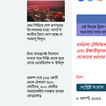
ফের পিছিয়ে গেল রূপপুরের
এই লিংকে ক্লিক
উৎপাদনের যাত্রা: আগস্টে
আমাদের সাথে থাক
জাতীয় গ্রিডে যোগ হচ্ছে না
পরমাণু বিদ্যুৎ
বর্ণমালা টেলিভিশ
এবং উষ্কানীমূলক
বিনা আমন্ত্রণেই বিদেশে
যেকোনো ধরণের আপ
যাবার পথে দিল্লি থেকে ঘুরে
যেতে চেয়েছিলেন ড. ইউনূস
ট্যাগ:
প্রকল্প ব্যয় ১৬৫ কোটি
থেকে ঠেকলো ৩২৬
কোটিতে, ২০০ কোটির
সংশ্লিষ্ট সংবাদ:
অপ্রয়োজনীয় সরঞ্জাম ক্রয়ের
তোড়জোড়
৮ আগস্ট, ২০২৬