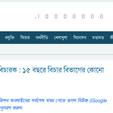
,
প্রযুক্তি
ফিচার
অর্থনীতি
খেলাধুলা
বিনোদন
মতামত
জ
িচারক : ১৫ বছরে বিচার বিভাগের কোনো
ি
লিভিশন অনলাইনের সর্বশেষ খবর পেতে গুগল নিউজ (Google
নুসরণ করুন