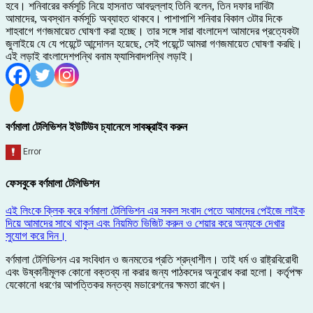
হবে। শনিবারের কর্মসূচি নিয়ে হাসনাত আবদুল্লাহ তিনি বলেন, তিন দফার দাবিটা
আমাদের, অবস্থান কর্মসূচি অব্যাহত থাকবে। পাশাপাশি শনিবার বিকাল ৩টার দিকে
শাহবাগে গণজমায়েত ঘোষণা করা হচ্ছে। তার সঙ্গে সারা বাংলাদেশ আমাদের প্রত্যেকটা
জুলাইয়ে যে যে পয়েন্টে আন্দোলন হয়েছে, সেই পয়েন্টে আমরা গণজমায়েত ঘোষণা করছি।
এই লড়াই বাংলাদেশপন্থি বনাম ফ্যাসিবাদপন্থি লড়াই।
বর্ণমালা টেলিভিশন ইউটিউব চ্যানেলে সাবস্ক্রাইব করুন
ফেসবুকে বর্ণমালা টেলিভিশন
এই লিংকে ক্লিক করে বর্ণমালা টেলিভিশন এর সকল সংবাদ পেতে আমাদের পেইজে লাইক
দিয়ে আমাদের সাথে থাকুন এবং নিয়মিত ভিজিট করুন ও শেয়ার করে অন্যকে দেখার
সুযোগ করে দিন।
বর্ণমালা টেলিভিশন এর সংবিধান ও জনমতের প্রতি শ্রদ্ধাশীল। তাই ধর্ম ও রাষ্ট্রবিরোধী
এবং উষ্কানীমূলক কোনো বক্তব্য না করার জন্য পাঠকদের অনুরোধ করা হলো। কর্তৃপক্ষ
যেকোনো ধরণের আপত্তিকর মন্তব্য মডারেশনের ক্ষমতা রাখেন।