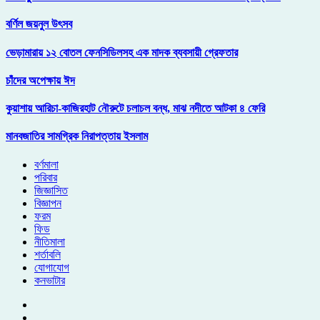
বর্ণিল জয়নুল উৎসব
ভেড়ামারায় ১২ বোতল ফেনসিডিলসহ এক মাদক ব্যবসায়ী গ্রেফতার
চাঁদের অপেক্ষায় ঈদ
কুয়াশায় আরিচা-কাজিরহাট নৌরুটে চলাচল বন্ধ, মাঝ নদীতে আটকা ৪ ফেরি
মানবজাতির সামগ্রিক নিরাপত্তায় ইসলাম
বর্ণমালা
পরিবার
জিজ্ঞাসিত
বিজ্ঞাপন
ফরম
ফিড
নীতিমালা
শর্তাবলি
যোগাযোগ
কনভাটার