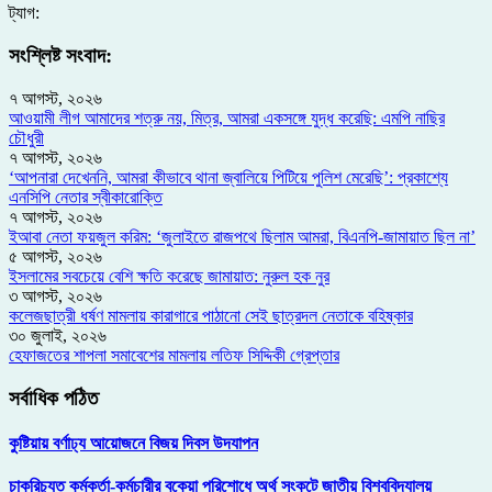
ট্যাগ:
সংশ্লিষ্ট সংবাদ:
৭ আগস্ট, ২০২৬
আওয়ামী লীগ আমাদের শত্রু নয়, মিত্র, আমরা একসঙ্গে যুদ্ধ করেছি: এমপি নাছির
চৌধুরী
৭ আগস্ট, ২০২৬
‘আপনারা দেখেননি, আমরা কীভাবে থানা জ্বালিয়ে পিটিয়ে পুলিশ মেরেছি’: প্রকাশ্যে
এনসিপি নেতার স্বীকারোক্তি
৭ আগস্ট, ২০২৬
ইআবা নেতা ফয়জুল করিম: ‘জুলাইতে রাজপথে ছিলাম আমরা, বিএনপি-জামায়াত ছিল না’
৫ আগস্ট, ২০২৬
ইসলামের সবচেয়ে বেশি ক্ষতি করেছে জামায়াত: নুরুল হক নুর
৩ আগস্ট, ২০২৬
কলেজছাত্রী ধর্ষণ মামলায় কারাগারে পাঠানো সেই ছাত্রদল নেতাকে বহিষ্কার
৩০ জুলাই, ২০২৬
হেফাজতের শাপলা সমাবেশের মামলায় লতিফ সিদ্দিকী গ্রেপ্তার
সর্বাধিক পঠিত
কুষ্টিয়ায় বর্ণাঢ্য আয়োজনে বিজয় দিবস উদযাপন
চাকরিচ্যুত কর্মকর্তা-কর্মচারীর বকেয়া পরিশোধে অর্থ সংকটে জাতীয় বিশ্ববিদ্যালয়