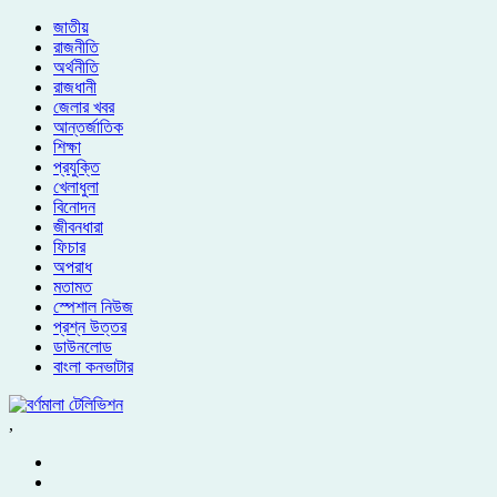
জাতীয়
রাজনীতি
অর্থনীতি
রাজধানী
জেলার খবর
আন্তর্জাতিক
শিক্ষা
প্রযুক্তি
খেলাধুলা
বিনোদন
জীবনধারা
ফিচার
অপরাধ
মতামত
স্পেশাল নিউজ
প্রশ্ন উত্তর
ডাউনলোড
বাংলা কনভাটার
,