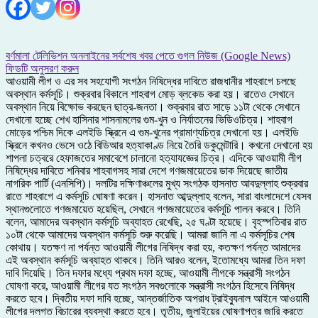
বর্ণমালা টেলিভিশন অনলাইনের সর্বশেষ খবর পেতে গুগল নিউজ (Google News)
ফিডটি অনুসরণ করুন
আওয়ামী লীগ ও এর সব সহযোগী সংগঠন নিষিদ্ধের দাবিতে রাজধানীর শাহবাগে চলছে
অবস্থান কর্মসূচি। শুক্রবার বিকালে শাহবাগ মোড় ব্লকেড করা হয়। রাতেও সেখানে
অবস্থান নিয়ে বিক্ষোভ করছেন ছাত্র-জনতা। শুক্রবার রাত সাড়ে ১১টা থেকে সেখানে
দেখানো হচ্ছে শেখ হাসিনার শাসনামলের গুম-খুন ও নির্যাতনের ভিডিওচিত্র। শাহবাগ
মোড়ের পশ্চিম দিকে এলইডি স্ক্রিনে এ গুম-খুনের প্রামাণ্যচিত্র দেখানো হয়। এলইডি
স্ক্রিনে কখনও ভেসে ওঠে বিডিআর হত্যাকাণ্ড নিয়ে তৈরি ডকুমেন্টারি। কখনো দেখানো হয়
শাপলা চত্বরে হেফাজতের সমাবেশে চালানো হত্যাযজ্ঞের চিত্র। এদিকে আওয়ামী লীগ
নিষিদ্ধের দাবিতে শনিবার শাহবাগসহ সারা দেশে গণজমায়েতের ডাক দিয়েছে জাতীয়
নাগরিক পার্টি (এনসিপি)। দলটির দক্ষিণাঞ্চলের মুখ্য সংগঠক হাসনাত আবদুল্লাহ শুক্রবার
রাতে শাহবাগে এ কর্মসূচি ঘোষণা করেন। হাসনাত আব্দুল্লাহ বলেন, সারা বাংলাদেশে যেসব
স্থানগুলোতে গণজমায়েত হয়েছিল, সেখানে গণজমায়েতের কর্মসূচি পালন করবে। তিনি
বলেন, আমাদের অবস্থান কর্মসূচি অব্যাহত রেখেছি, ২৫ ঘণ্টা হয়েছে। বৃহস্পতিবার রাত
১০টা থেকে আমাদের অবস্থান কর্মসূচি শুরু করেছি। আমরা জানি না এ কর্মসূচির শেষ
কোথায়। যতক্ষণ না পর্যন্ত আওয়ামী লীগের নিষিদ্ধ করা হয়, কতক্ষণ পর্যন্ত আমাদের
এই অবস্থান কর্মসূচি অব্যাহত থাকবে। তিনি আরও বলেন, ইতোমধ্যে আমরা তিন দফা
দাবি দিয়েছি। তিন দফার মধ্যে প্রথম দফা হচ্ছে, আওয়ামী লীগকে সন্ত্রাসী সংগঠন
ঘোষণা করে, আওয়ামী লীগের যত সংগঠন সবগুলোকে সন্ত্রাসী সংগঠন হিসেবে নিষিদ্ধ
করতে হবে। দ্বিতীয় দফা দাবি হচ্ছে, আন্তর্জাতিক অপরাধ ট্রাইব্যুনাল আইনে আওয়ামী
লীগের দলগত বিচারের ব্যবস্থা করতে হবে। তৃতীয়, জুলাইয়ের ঘোষণাপত্র জারি করতে