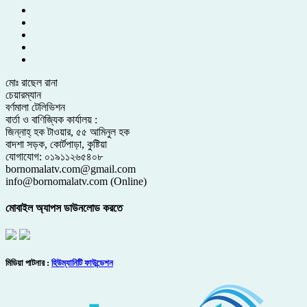
মোঃ রাছেল রানা
চেয়ারম্যান
বর্ণমালা টেলিভিশন
বার্তা ও বাণিজ্যিক কার্যালয় :
জিন্নাহ্ হক টাওয়ার, ৫৫ আমিনুল হক
বাদশা সড়ক, কোর্টপাড়া, কুষ্টিয়া
যোগাযোগ: ০১৯১১২৬৫৪০৮
bornomalatv.com@gmail.com
info@bornomalatv.com (Online)
মোবাইল অ্যাপস ডাউনলোড করতে
মিডিয়া পাটনার :
হিউম্যানিটি ফাউন্ডেশন