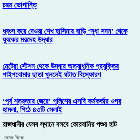
চরম ভোগান্তি
ধ্বংস করে দেওয়া শেখ হাসিনার বাড়ি ‘সুধা সদন’ থেকে
যুবকের মরদেহ উদ্ধার
মেট্রো স্টেশন থেকে উদ্ধার অত্যাধুনিক প্রযুক্তির
পাইপবোমার ছাতা খুললেই ঘটাত বিস্ফোরণ
‘পুর্ব শত্রুতার জেরে’ পুলিশের এসবি কর্মকর্তার ওপর
হামলা, পিঠে ৪৩টি সেলাই
রাজধানীর যেসব স্থানে বসবে কোরবানির পশুর হাট
ডেস্ক নিউজ