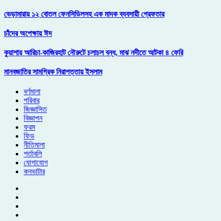
ভেড়ামারায় ১২ বোতল ফেনসিডিলসহ এক মাদক ব্যবসায়ী গ্রেফতার
চাঁদের অপেক্ষায় ঈদ
কুয়াশায় আরিচা-কাজিরহাট নৌরুটে চলাচল বন্ধ, মাঝ নদীতে আটকা ৪ ফেরি
মানবজাতির সামগ্রিক নিরাপত্তায় ইসলাম
বর্ণমালা
পরিবার
জিজ্ঞাসিত
বিজ্ঞাপন
ফরম
ফিড
নীতিমালা
শর্তাবলি
যোগাযোগ
কনভাটার