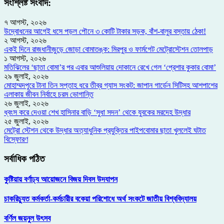
সংশ্লিষ্ট সংবাদ:
৭ আগস্ট, ২০২৬
উদ্বোধনের আগেই ধসে পড়ল পৌনে ৩ কোটি টাকার সড়ক, বাঁশ-বালুর বস্তায় ঠেকা!
২ আগস্ট, ২০২৬
একই দিনে রাজধানীজুড়ে জোড়া বোমাতঙ্ক: মিরপুর ও ফার্মগেট মেট্রোস্টেশন তোলপাড়
১ আগস্ট, ২০২৬
মতিঝিলের ‘ছাতা বোমা’র পর এবার আশুলিয়ায় দোকানে রেখে গেল ‘প্রেশার কুকার বোমা’
২৯ জুলাই, ২০২৬
মোহাম্মদপুরে টানা তিন সপ্তাহ ধরে তীব্র গ্যাস সংকট: জাপান গার্ডেন সিটিসহ আশপাশের
এলাকায় জীবন নির্বাহে চরম ভোগান্তি
২৬ জুলাই, ২০২৬
ধ্বংস করে দেওয়া শেখ হাসিনার বাড়ি ‘সুধা সদন’ থেকে যুবকের মরদেহ উদ্ধার
২৫ জুলাই, ২০২৬
মেট্রো স্টেশন থেকে উদ্ধার অত্যাধুনিক প্রযুক্তির পাইপবোমার ছাতা খুললেই ঘটাত
বিস্ফোরণ
সর্বাধিক পঠিত
কুষ্টিয়ায় বর্ণাঢ্য আয়োজনে বিজয় দিবস উদযাপন
চাকরিচ্যুত কর্মকর্তা-কর্মচারীর বকেয়া পরিশোধে অর্থ সংকটে জাতীয় বিশ্ববিদ্যালয়
বর্ণিল জয়নুল উৎসব