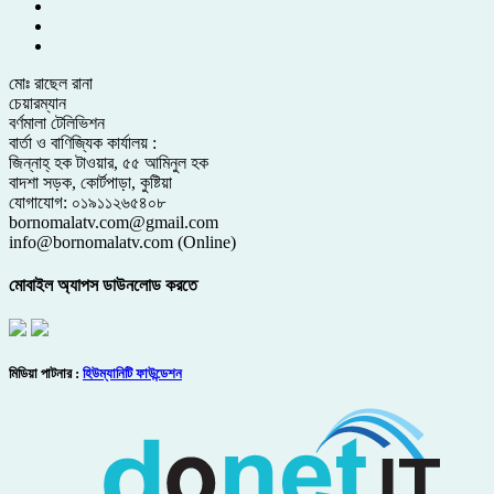
মোঃ রাছেল রানা
চেয়ারম্যান
বর্ণমালা টেলিভিশন
বার্তা ও বাণিজ্যিক কার্যালয় :
জিন্নাহ্ হক টাওয়ার, ৫৫ আমিনুল হক
বাদশা সড়ক, কোর্টপাড়া, কুষ্টিয়া
যোগাযোগ: ০১৯১১২৬৫৪০৮
bornomalatv.com@gmail.com
info@bornomalatv.com (Online)
মোবাইল অ্যাপস ডাউনলোড করতে
মিডিয়া পাটনার :
হিউম্যানিটি ফাউন্ডেশন