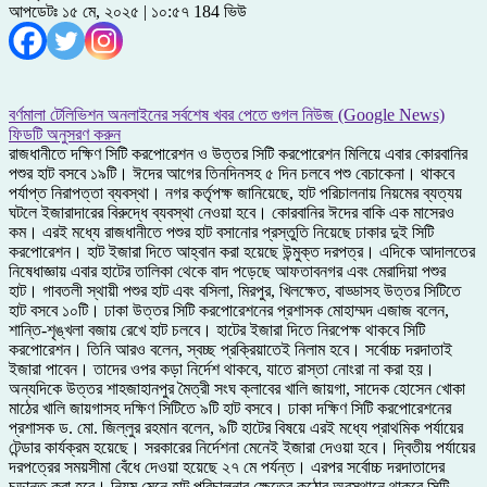
আপডেটঃ ১৫ মে, ২০২৫ | ১০:৫৭
184 ভিউ
বর্ণমালা টেলিভিশন অনলাইনের সর্বশেষ খবর পেতে গুগল নিউজ (Google News)
ফিডটি অনুসরণ করুন
রাজধানীতে দক্ষিণ সিটি করপোরেশন ও উত্তর সিটি করপোরেশন মিলিয়ে এবার কোরবানির
পশুর হাট বসবে ১৯টি। ঈদের আগের তিনদিনসহ ৫ দিন চলবে পশু বেচাকেনা। থাকবে
পর্যাপ্ত নিরাপত্তা ব্যবস্থা। নগর কর্তৃপক্ষ জানিয়েছে, হাট পরিচালনায় নিয়মের ব্যত্যয়
ঘটলে ইজারাদারের বিরুদ্ধে ব্যবস্থা নেওয়া হবে। কোরবানির ঈদের বাকি এক মাসেরও
কম। এরই মধ্যে রাজধানীতে পশুর হাট বসানোর প্রস্তুতি নিয়েছে ঢাকার দুই সিটি
করপোরেশন। হাট ইজারা দিতে আহ্বান করা হয়েছে উন্মুক্ত দরপত্র। এদিকে আদালতের
নিষেধাজ্ঞায় এবার হাটের তালিকা থেকে বাদ পড়েছে আফতাবনগর এবং মেরাদিয়া পশুর
হাট। গাবতলী স্থায়ী পশুর হাট এবং বসিলা, মিরপুর, খিলক্ষেত, বাড্ডাসহ উত্তর সিটিতে
হাট বসবে ১০টি। ঢাকা উত্তর সিটি করপোরেশনের প্রশাসক মোহাম্মদ এজাজ বলেন,
শান্তি-শৃঙ্খলা বজায় রেখে হাট চলবে। হাটের ইজারা দিতে নিরপেক্ষ থাকবে সিটি
করপোরেশন। তিনি আরও বলেন, স্বচ্ছ প্রক্রিয়াতেই নিলাম হবে। সর্বোচ্চ দরদাতাই
ইজারা পাবেন। তাদের ওপর কড়া নির্দেশ থাকবে, যাতে রাস্তা নোংরা না করা হয়।
অন্যদিকে উত্তর শাহজাহানপুর মৈত্রী সংঘ ক্লাবের খালি জায়গা, সাদেক হোসেন খোকা
মাঠের খালি জায়গাসহ দক্ষিণ সিটিতে ৯টি হাট বসবে। ঢাকা দক্ষিণ সিটি করপোরেশনের
প্রশাসক ড. মো. জিল্লুর রহমান বলেন, ৯টি হাটের বিষয়ে এরই মধ্যে প্রাথমিক পর্যায়ের
টেন্ডার কার্যক্রম হয়েছে। সরকারের নির্দেশনা মেনেই ইজারা দেওয়া হবে। দ্বিতীয় পর্যায়ের
দরপত্রের সময়সীমা বেঁধে দেওয়া হয়েছে ২৭ মে পর্যন্ত। এরপর সর্বোচ্চ দরদাতাদের
চূড়ান্ত করা হবে। নিয়ম মেনে হাট পরিচালনার ক্ষেত্রে কঠোর অবস্থানে থাকবে সিটি