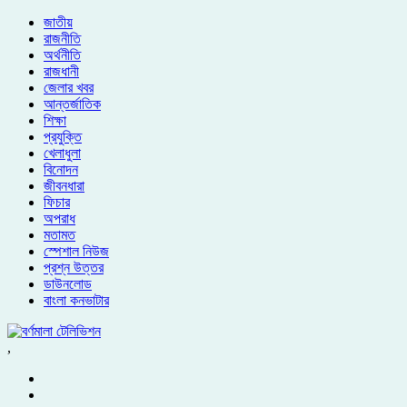
জাতীয়
রাজনীতি
অর্থনীতি
রাজধানী
জেলার খবর
আন্তর্জাতিক
শিক্ষা
প্রযুক্তি
খেলাধুলা
বিনোদন
জীবনধারা
ফিচার
অপরাধ
মতামত
স্পেশাল নিউজ
প্রশ্ন উত্তর
ডাউনলোড
বাংলা কনভাটার
,