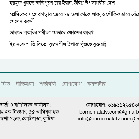
হরমুজ খুলতে ক্ষতিপূরণ চায় ইরান, উদ্বিগ্ন উপসাগরীয় দেশ
প্রেমিকের সঙ্গে ঝগড়ার জেরে ১৮ তলা থেকে লাফ, অলৌকিকভাবে বেঁচ
গেলেন তরুণী
ভারতে চাকরির পরীক্ষা যেভাবে ক্ষোভের কারণ
ইরানকে শাস্তি দিতে ‘সৃজনশীল উপায়’ খুঁজছে যুক্তরাষ্ট্র
ফিড
নীতিমালা
শর্তাবলি
যোগাযোগ
কনভাটার
বার্তা ও বাণিজ্যিক কার্যালয় :
যোগাযোগ: ০১৯১১২৬৫৪০
্নাহ্ হক টাওয়ার, ৫৫ আমিনুল হক
bornomalatv.com@gmail
াদশা সড়ক, কোর্টপাড়া, কুষ্টিয়া
info@bornomalatv.com (On