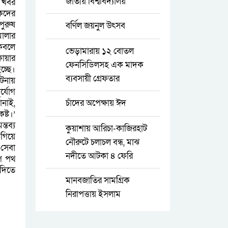
জাতীয় বিশ্ববিদ্যালয়
 খবর
িকদের
পুরুষ
বর্ণিল জয়নুল উৎসব
মালার
 কবলে
ভেড়ামারায় ১২ বোতল
ফায়ার
ফেনসিডিলসহ এক মাদক
চ্ছে।
ব্যবসায়ী গ্রেফতার
ঘটনায়
র্যোগ
ানাই,
চাঁদের অপেক্ষায় ঈদ
ষ্ট।’
্তব্য
কুয়াশায় আরিচা-কাজিরহাট
 গিয়ে
নৌরুটে চলাচল বন্ধ, মাঝ
 সেবা
নদীতে আটকা ৪ ফেরি
্প পথ
 দিতে
মানবজাতির সামগ্রিক
নিরাপত্তায় ইসলাম