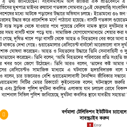
রা এ তথ্য জানিয়েছেন। সংবাদমাধ্যম আল জাজিরা এক প্রতিবেদনে এ
র্ভিসের মুখপাত্র মাইনর রুয়ানো গতকাল সোমবার (১০ই ফেব্রুয়ারি) সাংবাদ
সাবশেষের মধ্যে আটকে পড়াদের উদ্ধারে অভিযান চলছে। ইতোমধ্যে ৩৬ জন 
রদেহ উদ্ধার করে প্রাদেশিক মর্গে পাঠানো হয়েছে। বাসটি গতকাল গুয়েতে
 ব্যস্ত সড়ক থেকে যাওয়ার পথে পুয়েন্তে বেলিস নামক স্থানে দুর্ঘটনার
রের সময় বাসটি খাদে পড়ে যায়। সামাজিক যোগাযোগমাধ্যমে শেয়ার করা 
া গেছে, দূষিত খাদে পড়া বাসটি থেকে আহত ও নিহতদের বের করে আনা হ
 থাকতে দেখা গেছে। গুয়াতেমালার প্রেসিডেন্ট বার্নার্দো আরেভালো বাস দুর্
 শোক ঘোষণা করেছেন। আহত ও নিহতদের উদ্ধারে তিনি সেনাবাহিনী ও দু
কে মোতায়েন করেছেন। তিনি বলেন, ‘আমি নিহতদের পরিবারের প্রতি সংহতি জ
ত্যুর খবর শুনে জেগে উঠেছেন। তিনি আরও বলেন, ‘তাদের কষ্ট আমার ক
রেসের প্রেসিডেন্টও সামাজিক মাধ্যমে এ ঘটনাকে হৃদয়বিদারক বলে মন
বলেন, চার ডজনেরও বেশি গুয়াতেমালাবাসী দৈনন্দিন জীবিকার সন্ধানে
’ গুয়াতেমালা সিটির মেয়র রিকার্ডো কুইনোনেজ বলেন, ঘটনাস্থলে জরুরি
ছে এবং ট্রাফিক পুলিশ দুর্ঘটনা কবলিত এলাকায় যান চলাচল রোধে বিকল
্যাশনাল সিভিল পুলিশ জানিয়েছে, দুর্ঘটনা কবলিত স্থানে যাবতীয় সহায়তা
বর্ণমালা টেলিভিশন ইউটিউব চ্যানেলে
সাবস্ক্রাইব করুন