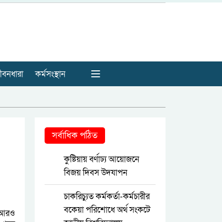
ীবনধারা
কর্মসংস্থান
সর্বাধিক পঠিত
কুষ্টিয়ায় বর্ণাঢ্য আয়োজনে
বিজয় দিবস উদযাপন
চাকরিচ্যুত কর্মকর্তা-কর্মচারীর
বকেয়া পরিশোধে অর্থ সংকটে
 আরও