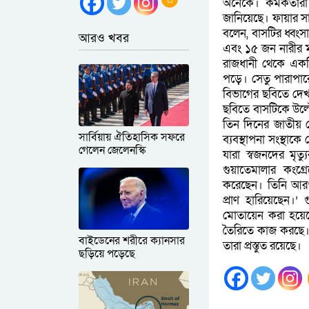
অনেকে। কর্মকর্তা
জানিয়েছে। ফায়ার সা
বলেন, বাসটির ধ্বং
আরও খবর
এবং ১৫ জন নারীর ম
রাজধানী থেকে একটি
পড়ে। সেতু পারাপা
বিভাগের ছবিতে দেখ
ছবিতে বাসটিকে উল্টে
তিন দিনের জাতীয়
সার্বিয়ায় ঐতিহাসিক সফরে
ব্যবস্থাপনা সংস্থা
গেলেন জেলেনস্কি
যারা স্বজনদের মৃ
গুয়াতেমালার কংগ্
করেছেন। তিনি আরও 
প্রাণ হারিয়েছেন।
মোতায়েন করা হয়ে
তৈরিতে কাজ করছে। ন
বাইডেনের শরীরে ক্যানসার
তারা প্রস্তুত রয়েছে।
ছড়িয়ে পড়েছে