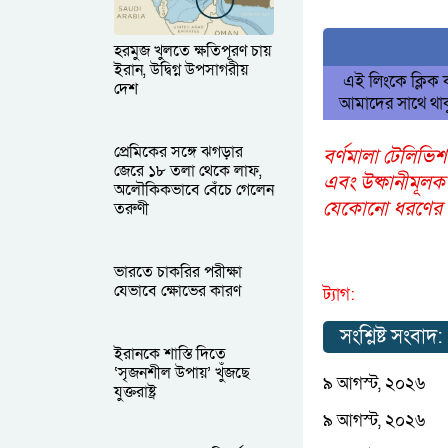
হরমুজ খুলতে ক্ষতিপূরণ চায়
ইরান, উদ্বিগ্ন উপসাগরীয়
এই লিংকে ক্লিক
দেশ
আমাদের সাথে থাক
প্রেমিকের সঙ্গে ঝগড়ার
বর্ণমালা টেলিভিশ
জেরে ১৮ তলা থেকে লাফ,
এবং উষ্কানীমূলক
অলৌকিকভাবে বেঁচে গেলেন
যেকোনো ধরণের আপ
তরুণী
ভারতে চাকরির পরীক্ষা
যেভাবে ক্ষোভের কারণ
ট্যাগ:
সংশ্লিষ্ট সংবাদ:
ইরানকে শাস্তি দিতে
‘সৃজনশীল উপায়’ খুঁজছে
৯ আগস্ট, ২০২৬
যুক্তরাষ্ট্র
৯ আগস্ট, ২০২৬