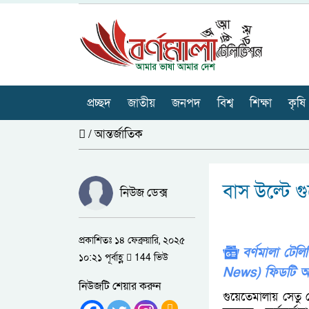
প্রচ্ছদ
জাতীয়
জনপদ
বিশ্ব
শিক্ষা
কৃষি
/
আন্তর্জাতিক
বাস উল্টে 
নিউজ ডেক্স
প্রকাশিতঃ ১৪ ফেব্রুয়ারি, ২০২৫
বর্ণমালা টে
১০:২১ পূর্বাহ্ণ
144 ভিউ
News) ফিডটি অ
নিউজটি শেয়ার করুন
গুয়েতেমালায় সেত