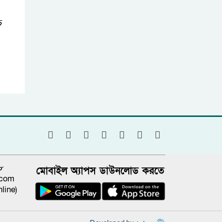
ে
৮
মোবাইল অ্যাপস ডাউনলোড করতে
.com
line)