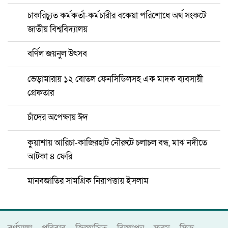
চাকরিচ্যুত কর্মকর্তা-কর্মচারীর বকেয়া পরিশোধে অর্থ সংকটে
জাতীয় বিশ্ববিদ্যালয়
বর্ণিল জয়নুল উৎসব
ভেড়ামারায় ১২ বোতল ফেনসিডিলসহ এক মাদক ব্যবসায়ী
গ্রেফতার
চাঁদের অপেক্ষায় ঈদ
কুয়াশায় আরিচা-কাজিরহাট নৌরুটে চলাচল বন্ধ, মাঝ নদীতে
আটকা ৪ ফেরি
মানবজাতির সামগ্রিক নিরাপত্তায় ইসলাম