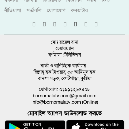
বর্ণমালা
পরিবার
জিজ্ঞাসিত
বিজ্ঞাপন
ফরম
ফিড
নীতিমালা
শর্তাবলি
যোগাযোগ
কনভাটার
মোঃ রাছেল রানা
চেয়ারম্যান
বর্ণমালা টেলিভিশন
বার্তা ও বাণিজ্যিক কার্যালয় :
জিন্নাহ্ হক টাওয়ার, ৫৫ আমিনুল হক
বাদশা সড়ক, কোর্টপাড়া, কুষ্টিয়া
যোগাযোগ: ০১৯১১২৬৫৪০৮
bornomalatv.com@gmail.com
info@bornomalatv.com (Online)
মোবাইল অ্যাপস ডাউনলোড করতে