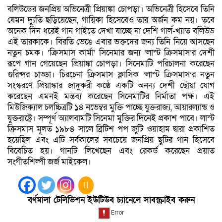
বলিউডের জনপ্রিয় অভিনেত্রী প্রিয়াঙ্কা চোপড়া। অভিনেত্রী হিসেবে তিনি
যেমন দ্যুতি ছড়িয়েছেন, গায়িকা হিসেবেও তার অর্জন কম নয়। তবে
অনেক দিন ধরেই গান গাইতে দেখা যাচ্ছে না দেশি গার্ল-খ্যাত বলিউড
এই তারকাকে। বিরতি ভেঙে এবার ভক্তদের জন্য তিনি নিয়ে আসছেন
নতুন চমক। ‘ক্রিসমাস কার্মা’ সিনেমার জন্য ‘লাস্ট ক্রিসমাস’র দেশী
রূপে গান গেয়েছেন প্রিয়াঙ্কা চোপড়া। সিনেমাটি পরিচালনা করেছেন
গুরিন্দর চাড্ডা। চিরচেনা ক্রিসমাস ক্লাসিক ‘লাস্ট ক্রিসমাস’র নতুন
সংস্করণে প্রিয়াঙ্কার জাদুকরী কণ্ঠে একটি অনন্য দেশী ছোঁয়া যোগ
করেছেন এমনই মন্তব্য করেছেন সিনেমাটির নির্মাতা পক্ষ। এই
মিউজিক্যাল চলচ্চিত্রটি ১৪ নভেম্বর মুক্তি পাচ্ছে যুক্তরাজ্য, আয়ারল্যান্ড ও
যুক্তরাষ্ট্রে। সম্পূর্ণ অ্যালবামটি সিনেমা মুক্তির দিনেই প্রকাশ পাবে। লাস্ট
ক্রিসমাস মূলত ১৯৮৪ সালে ব্রিটিশ পপ জুটি ওয়াহাম দ্বারা প্রকাশিত
হয়েছিল এবং এটি সর্বকালের সবচেয়ে জনপ্রিয় ছুটির গান হিসেবে
বিবেচিত হয়। গানটি লিখেছেন এবং রেকর্ড করেছেন প্রয়াত
সংগীতশিল্পী জর্জ মাইকেল।
বর্ণমালা টেলিভিশন ইউটিউব চ্যানেলে সাবস্ক্রাইব করুন