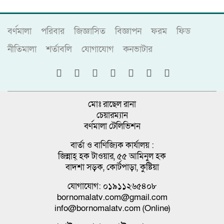
বর্ণমালা
পরিবার
জিজ্ঞাসিত
বিজ্ঞাপন
ফরম
ফিড
নীতিমালা
শর্তাবলি
যোগাযোগ
কনভাটার
মোঃ রাছেল রানা
চেয়ারম্যান
বর্ণমালা টেলিভিশন
বার্তা ও বাণিজ্যিক কার্যালয় :
জিন্নাহ্ হক টাওয়ার, ৫৫ আমিনুল হক
বাদশা সড়ক, কোর্টপাড়া, কুষ্টিয়া
যোগাযোগ: ০১৯১১২৬৫৪০৮
bornomalatv.com@gmail.com
info@bornomalatv.com (Online)