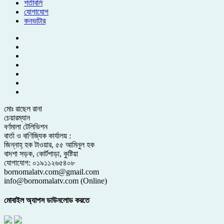
শর্তাবলি
যোগাযোগ
কনভাটার
মোঃ রাছেল রানা
চেয়ারম্যান
বর্ণমালা টেলিভিশন
বার্তা ও বাণিজ্যিক কার্যালয় :
জিন্নাহ্ হক টাওয়ার, ৫৫ আমিনুল হক
বাদশা সড়ক, কোর্টপাড়া, কুষ্টিয়া
যোগাযোগ: ০১৯১১২৬৫৪০৮
bornomalatv.com@gmail.com
info@bornomalatv.com (Online)
মোবাইল অ্যাপস ডাউনলোড করতে