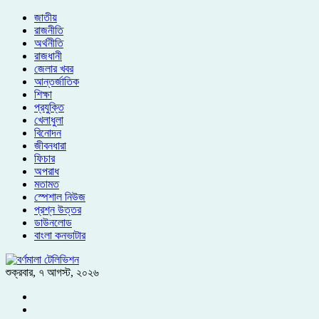
জাতীয়
রাজনীতি
অর্থনীতি
রাজধানী
জেলার খবর
আন্তর্জাতিক
শিক্ষা
প্রযুক্তি
খেলাধুলা
বিনোদন
জীবনধারা
ফিচার
অপরাধ
মতামত
স্পেশাল নিউজ
প্রশ্ন উত্তর
ডাউনলোড
বাংলা কনভাটার
শুক্রবার
,
৭ আগস্ট, ২০২৬