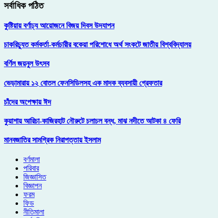
সর্বাধিক পঠিত
কুষ্টিয়ায় বর্ণাঢ্য আয়োজনে বিজয় দিবস উদযাপন
চাকরিচ্যুত কর্মকর্তা-কর্মচারীর বকেয়া পরিশোধে অর্থ সংকটে জাতীয় বিশ্ববিদ্যালয়
বর্ণিল জয়নুল উৎসব
ভেড়ামারায় ১২ বোতল ফেনসিডিলসহ এক মাদক ব্যবসায়ী গ্রেফতার
চাঁদের অপেক্ষায় ঈদ
কুয়াশায় আরিচা-কাজিরহাট নৌরুটে চলাচল বন্ধ, মাঝ নদীতে আটকা ৪ ফেরি
মানবজাতির সামগ্রিক নিরাপত্তায় ইসলাম
বর্ণমালা
পরিবার
জিজ্ঞাসিত
বিজ্ঞাপন
ফরম
ফিড
নীতিমালা