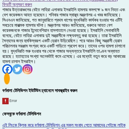
ফিডটি অনুসরণ করুন
গাজার উত্তরাঞ্চলের বেইত লাহিয়া এলাকায় ইসরাইলি হামলায় কমপক্ষে ৯ জন নিহত এবং
বেশ কয়েকজন আহত হয়েছেন। শনিবার গাজার স্বাস্থ্য মন্ত্রণালয় এ খবর জানিয়েছে।
সিএনএন জানিয়েছে, গত জানুয়ারিতে প্রথম ধাপের যুদ্ধবিরতি কার্যকর হওয়ার পর এটিই
সবচেয়ে মারাত্মক হামলার ঘটনা। মন্ত্রণালয় আরও জানিয়েছে, গুরুতর আহত বেশ
কয়েকজনকে গাজার ইন্দোনেশিয়ান হাসপাতালে নেওয়া হয়েছে। ইসরাইলি সেনাবাহিনী
বলেছে, বেইত লাহিয়া এলাকায় দুই সন্ত্রাসীকে লক্ষ্যবস্তু করা হয়েছে। তারা ইসরাইলি
সৈন্যদের জন্য হুমকিস্বরূপ একটি ড্রোন উড়িয়েছিল। পরে আরও কিছু সন্ত্রাসী ড্রোন
পরিচালনার সরঞ্জাম সংগ্রহ করে একটি গাড়িতে প্রবেশ করে। তাদের ওপর হামলা চালানো
হয়। যুদ্ধবিরতি শুরু হওয়ার পর থেকে গাজার অভ্যন্তরে ইসরাইলি তাণ্ডব অব্যাহত
রয়েছে। হতাহতের সংখ্যা অনেকটাই কমে এসেছে। এর মধ্যেই নতুন করে বড় আকারের
হামলা চালাল ইসরাইল।
বর্ণমালা টেলিভিশন ইউটিউব চ্যানেলে সাবস্ক্রাইব করুন
ফেসবুকে বর্ণমালা টেলিভিশন
এই লিংকে ক্লিক করে বর্ণমালা টেলিভিশন এর সকল সংবাদ পেতে আমাদের পেইজে লাইক