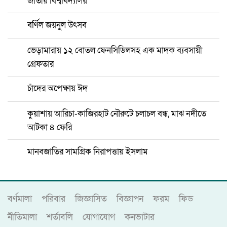
জাতীয় বিশ্ববিদ্যালয়
বর্ণিল জয়নুল উৎসব
ভেড়ামারায় ১২ বোতল ফেনসিডিলসহ এক মাদক ব্যবসায়ী
গ্রেফতার
চাঁদের অপেক্ষায় ঈদ
কুয়াশায় আরিচা-কাজিরহাট নৌরুটে চলাচল বন্ধ, মাঝ নদীতে
আটকা ৪ ফেরি
মানবজাতির সামগ্রিক নিরাপত্তায় ইসলাম
বর্ণমালা
পরিবার
জিজ্ঞাসিত
বিজ্ঞাপন
ফরম
ফিড
নীতিমালা
শর্তাবলি
যোগাযোগ
কনভাটার