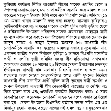
কুমিল্লায়‍ কার্যক্রম নিষিদ্ধ আওয়ামী লীগের সাবেক এমপির ছেলে ও
উপজেলা চেয়ারম্যানসহ ৮৬ নেতাকর্মীকে আসামি করে মামলা দায়ের
করেছেন মাহবুবা ইসলাম মিলি নামে এক বিএনপি নেত্রী। শনিবার (১৬
মে) মেঘনা থানায় মামলাটি রুজু করা হয়েছে। মামলায় কুমিল্লার-১
(দাউদকান্দি-মেঘনা) আসনের সাবেক এমপি সুবিদ আলী ভূইয়ার ছেলে
ও দাউদকান্দি উপজেলা পরিষদের সাবেক চেয়ারম্যান মোহাম্মদ আলী
সুমনকে প্রধান করে এবং মেঘনা উপজেলা পরিষদের সাবেক চেয়ারম্যান
আব্দুস সালাম ও তাজুল ইসলাম তাজসহ ৮৬ আওয়ামী লীগ
নেতাকর্মীকে আসামি করা হয়েছে। মামলার এজাহার সূত্রে জানা যায়,
একাদশ জাতীয় সংসদ নির্বাচনে কুমিল্লা-১ আসনে বিএনপি মনোনীত
প্রার্থী ও দলটির স্থায়ী কমিটির সদস্য বীর মুক্তিযোদ্ধা ড.খন্দকার
মোশাররফ হোসেন ১৮ সালের ২০ ডিসেম্বর মেঘনা উপজেলার চন্দনপুর
ইউনিয়নের সাতানী ঘাট এলাকায় নির্বাচনি প্রচারণায় অংশ নেন।
প্রচারণায় অংশ নেওয়া নেতাকর্মীদের ওপর আলী সুমনের নির্দেশে
আওয়ামী লীগ মনোনীত প্রার্থী সুবিদ আলী ভূইয়ার কর্মী সমর্থক ও
মেঘনা উপজেলা আওয়ামী লীগ নেতাকর্মীরা আগ্নেয়াস্ত্র ও দেশিয় অস্ত্র
নিয়ে হামলা করে এবং একাধিক ককটেল বিস্ফোরণ করে। এ সময়
বিএনপির বেশ কয়েকজন নেতাকর্মী আহত হন বলেও এজাহারে উল্লেখ
করা হয়। মেঘনা উপজেলা বিএনপির বর্তমান সদস্য সচিব এম এম
মিজানুর রহমান বলেন, ২০১৮ সালের ওই হামলা ৭১ এর যুদ্ধকেও হার