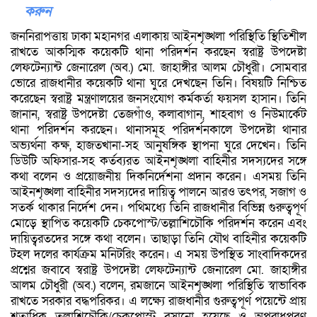
করুন
জননিরাপত্তায় ঢাকা মহানগর এলাকায় আইনশৃঙ্খলা পরিস্থিতি স্থিতিশীল
রাখতে আকস্মিক কয়েকটি থানা পরিদর্শন করছেন স্বরাষ্ট্র উপদেষ্টা
লেফটেন্যান্ট জেনারেল (অব.) মো. জাহাঙ্গীর আলম চৌধুরী। সোমবার
ভোরে রাজধানীর কয়েকটি থানা ঘুরে দেখছেন তিনি। বিষয়টি নিশ্চিত
করেছেন স্বরাষ্ট্র মন্ত্রণালয়ের জনসংযোগ কর্মকর্তা ফয়সল হাসান। তিনি
জানান, স্বরাষ্ট্র উপদেষ্টা তেজগাঁও, কলাবাগান, শাহবাগ ও নিউমার্কেট
থানা পরিদর্শন করছেন। থানাসমূহ পরিদর্শনকালে উপদেষ্টা থানার
অভ্যর্থনা কক্ষ, হাজতখানা-সহ আনুষঙ্গিক স্থাপনা ঘুরে দেখেন। তিনি
ডিউটি অফিসার-সহ কর্তব্যরত আইনশৃঙ্খলা বাহিনীর সদস্যদের সঙ্গে
কথা বলেন ও প্রয়োজনীয় দিকনির্দেশনা প্রদান করেন। এসময় তিনি
আইনশৃঙ্খলা বাহিনীর সদস্যদের দায়িত্ব পালনে আরও তৎপর, সজাগ ও
সতর্ক থাকার নির্দেশ দেন। পথিমধ্যে তিনি রাজধানীর বিভিন্ন গুরুত্বপূর্ণ
মোড়ে স্থাপিত কয়েকটি চেকপোস্ট/তল্লাশিচৌকি পরিদর্শন করেন এবং
দায়িত্বরতদের সঙ্গে কথা বলেন। তাছাড়া তিনি যৌথ বাহিনীর কয়েকটি
টহল দলের কার্যক্রম মনিটরিং করেন। এ সময় উপস্থিত সাংবাদিকদের
প্রশ্নের জবাবে স্বরাষ্ট্র উপদেষ্টা লেফটেন্যান্ট জেনারেল মো. জাহাঙ্গীর
আলম চৌধুরী (অব.) বলেন, রমজানে আইনশৃঙ্খলা পরিস্থিতি স্বাভাবিক
রাখতে সরকার বদ্ধপরিকর। এ লক্ষ্যে রাজধানীর গুরুত্বপূর্ণ পয়েন্টে প্রায়
শতাধিক তল্লাশিচৌকি/চেকপোস্ট বসানো হয়েছে ও অপরাধপ্রবণ