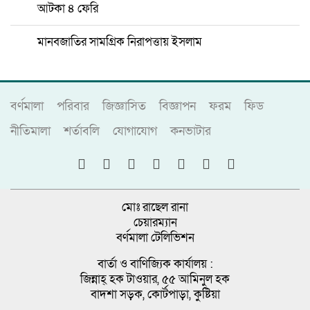
আটকা ৪ ফেরি
মানবজাতির সামগ্রিক নিরাপত্তায় ইসলাম
বর্ণমালা
পরিবার
জিজ্ঞাসিত
বিজ্ঞাপন
ফরম
ফিড
নীতিমালা
শর্তাবলি
যোগাযোগ
কনভাটার
মোঃ রাছেল রানা
চেয়ারম্যান
বর্ণমালা টেলিভিশন
বার্তা ও বাণিজ্যিক কার্যালয় :
জিন্নাহ্ হক টাওয়ার, ৫৫ আমিনুল হক
বাদশা সড়ক, কোর্টপাড়া, কুষ্টিয়া