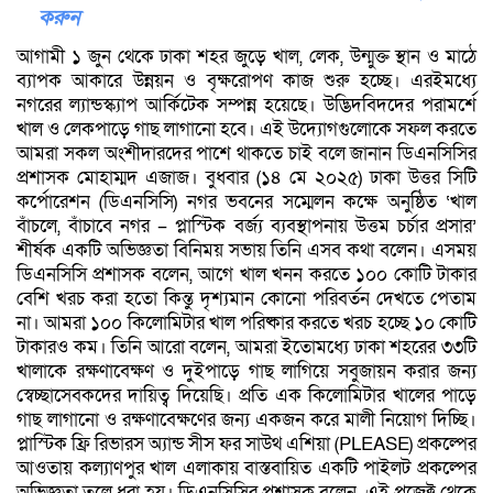
করুন
আগামী ১ জুন থেকে ঢাকা শহর জুড়ে খাল, লেক, উন্মুক্ত স্থান ও মাঠে
ব্যাপক আকারে উন্নয়ন ও বৃক্ষরোপণ কাজ শুরু হচ্ছে। এরইমধ্যে
নগরের ল্যান্ডস্ক্যাপ আর্কিটেক সম্পন্ন হয়েছে। উদ্ভিদবিদদের পরামর্শে
খাল ও লেকপাড়ে গাছ লাগানো হবে। এই উদ্যোগগুলোকে সফল করতে
আমরা সকল অংশীদারদের পাশে থাকতে চাই বলে জানান ডিএনসিসির
প্রশাসক মোহাম্মদ এজাজ। বুধবার (১৪ মে ২০২৫) ঢাকা উত্তর সিটি
কর্পোরেশন (ডিএনসিসি) নগর ভবনের সম্মেলন কক্ষে অনুষ্ঠিত ‘খাল
বাঁচলে, বাঁচাবে নগর – প্লাস্টিক বর্জ্য ব্যবস্থাপনায় উত্তম চর্চার প্রসার’
শীর্ষক একটি অভিজ্ঞতা বিনিময় সভায় তিনি এসব কথা বলেন। এসময়
ডিএনসিসি প্রশাসক বলেন, আগে খাল খনন করতে ১০০ কোটি টাকার
বেশি খরচ করা হতো কিন্তু দৃশ্যমান কোনো পরিবর্তন দেখতে পেতাম
না। আমরা ১০০ কিলোমিটার খাল পরিষ্কার করতে খরচ হচ্ছে ১০ কোটি
টাকারও কম। তিনি আরো বলেন, আমরা ইতোমধ্যে ঢাকা শহরের ৩৩টি
খালাকে রক্ষণাবেক্ষণ ও দুইপাড়ে গাছ লাগিয়ে সবুজায়ন করার জন্য
স্বেচ্ছাসেবকদের দায়িত্ব দিয়েছি। প্রতি এক কিলোমিটার খালের পাড়ে
গাছ লাগানো ও রক্ষণাবেক্ষণের জন্য একজন করে মালী নিয়োগ দিচ্ছি।
প্লাস্টিক ফ্রি রিভারস অ্যান্ড সীস ফর সাউথ এশিয়া (PLEASE) প্রকল্পের
আওতায় কল্যাণপুর খাল এলাকায় বাস্তবায়িত একটি পাইলট প্রকল্পের
অভিজ্ঞতা তুলে ধরা হয়। ডিএনসিসির প্রশাসক বলেন, এই প্রজেক্ট থেকে