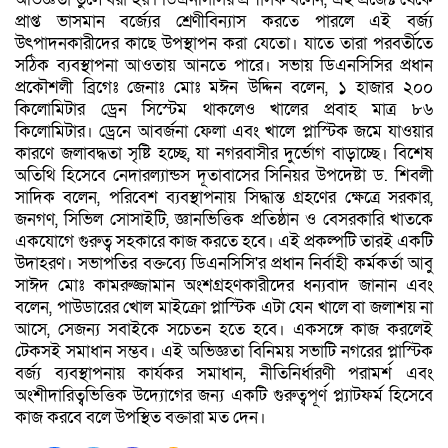
প্রাপ্ত ভাসমান বর্জ্যের শ্রেণীবিন্যাস করতে পারলে এই বর্জ্য
উৎপাদনকারীদের কাছে উপস্থাপন করা যেতো। যাতে তারা পরবর্তীতে
সঠিক ব্যবস্থাপনা আওতায় আনতে পারে। সভায় ডিএনসিসির প্রধান
প্রকৌশলী ব্রিগেঃ জেনাঃ মোঃ মঈন উদ্দিন বলেন, ১ হাজার ২০০
কিলোমিটার ড্রেন সিস্টেম থাকলেও খালের প্রবাহ মাত্র ৮৬
কিলোমিটার। ড্রেনে আবর্জনা ফেলা এবং খালে প্লাস্টিক জমে যাওয়ার
কারণে জলাবদ্ধতা সৃষ্টি হচ্ছে, যা নগরবাসীর দুর্ভোগ বাড়াচ্ছে। বিশেষ
অতিথি হিসেবে নেদারল্যান্ডস দূতাবাসের সিনিয়র উপদেষ্টা ড. শিবলী
সাদিক বলেন, পরিবেশ ব্যবস্থাপনায় সিদ্ধান্ত গ্রহণের ক্ষেত্রে সরকার,
জনগণ, সিভিল সোসাইটি, জ্ঞানভিত্তিক প্রতিষ্ঠান ও বেসরকারি খাতকে
একযোগে গুরুত্ব সহকারে কাজ করতে হবে। এই প্রকল্পটি তারই একটি
উদাহরণ। সভাপতির বক্তব্যে ডিএনসিসি'র প্রধান নির্বাহী কর্মকর্তা আবু
সাঈদ মোঃ কামরুজ্জামান অংশগ্রহণকারীদের ধন্যবাদ জানান এবং
বলেন, পাউডারের খোল মাইক্রো প্লাস্টিক এটা যেন খালে বা জলাশয় না
আসে, সেজন্য সবাইকে সচেতন হতে হবে। একসঙ্গে কাজ করলেই
টেকসই সমাধান সম্ভব। এই অভিজ্ঞতা বিনিময় সভাটি নগরের প্লাস্টিক
বর্জ্য ব্যবস্থাপনায় কার্যকর সমাধান, নীতিনির্ধারণী পরামর্শ এবং
অংশীদারিত্বভিত্তিক উদ্যোগের জন্য একটি গুরুত্বপূর্ণ প্ল্যাটফর্ম হিসেবে
কাজ করবে বলে উপস্থিত বক্তারা মত দেন।