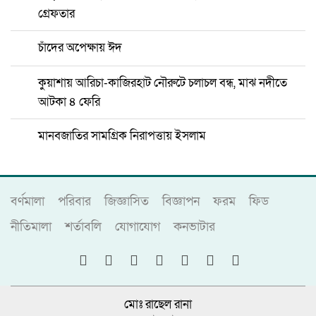
গ্রেফতার
চাঁদের অপেক্ষায় ঈদ
কুয়াশায় আরিচা-কাজিরহাট নৌরুটে চলাচল বন্ধ, মাঝ নদীতে
আটকা ৪ ফেরি
মানবজাতির সামগ্রিক নিরাপত্তায় ইসলাম
বর্ণমালা
পরিবার
জিজ্ঞাসিত
বিজ্ঞাপন
ফরম
ফিড
নীতিমালা
শর্তাবলি
যোগাযোগ
কনভাটার
মোঃ রাছেল রানা