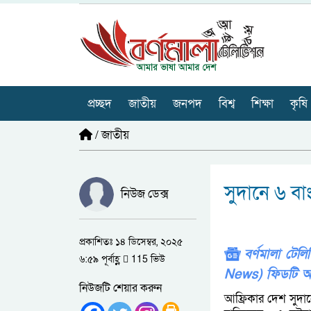
প্রচ্ছদ
জাতীয়
জনপদ
বিশ্ব
শিক্ষা
কৃষি
/
জাতীয়
সুদানে ৬ বাং
নিউজ ডেক্স
প্রকাশিতঃ ১৪ ডিসেম্বর, ২০২৫
বর্ণমালা টে
৬:৫৯ পূর্বাহ্ণ
115 ভিউ
News) ফিডটি অ
নিউজটি শেয়ার করুন
আফ্রিকার দেশ সুদান