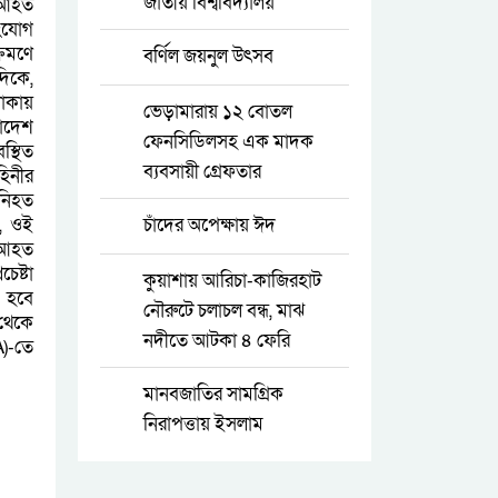
জাতীয় বিশ্ববিদ্যালয়
 আহত
সংযোগ
্রমণে
বর্ণিল জয়নুল উৎসব
দিকে,
লাকায়
ভেড়ামারায় ১২ বোতল
াদেশ
ফেনসিডিলসহ এক মাদক
্থিত
ব্যবসায়ী গ্রেফতার
হিনীর
 নিহত
, ওই
চাঁদের অপেক্ষায় ঈদ
। আহত
চেষ্টা
কুয়াশায় আরিচা-কাজিরহাট
ো হবে
নৌরুটে চলাচল বন্ধ, মাঝ
 থেকে
নদীতে আটকা ৪ ফেরি
A)-তে
মানবজাতির সামগ্রিক
নিরাপত্তায় ইসলাম