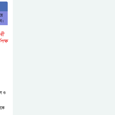
য়ে
িন।
োধী
পক্ষ
েল ও
ঠকে