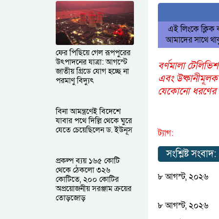
এই লিংকে ক্লিক
আমাদের সাথে থাক
ফের পিছিয়ে গেল রূপপুরের
উৎপাদনের যাত্রা: আগস্টে
বর্ণমালা টেলিভিশ
জাতীয় গ্রিডে যোগ হচ্ছে না
এবং উষ্কানীমূলক
পরমাণু বিদ্যুৎ
যেকোনো ধরণের আপ
বিনা আমন্ত্রণেই বিদেশে
যাবার পথে দিল্লি থেকে ঘুরে
যেতে চেয়েছিলেন ড. ইউনূস
ট্যাগ:
সংশ্লিষ্ট সংবাদ:
প্রকল্প ব্যয় ১৬৫ কোটি
থেকে ঠেকলো ৩২৬
৮ আগস্ট, ২০২৬
কোটিতে, ২০০ কোটির
অপ্রয়োজনীয় সরঞ্জাম ক্রয়ের
তোড়জোড়
৮ আগস্ট, ২০২৬