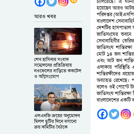
চালিয়েছে। এ ঘটন
হয়েছেন আরও আটজন। 
পরিদপ্তর (আইএসপিআ
আরও খবর
বাংলাদেশ সেনাবাহিন
দেশটির হাসপাতাল স
জাতিসংঘের ভবনে
সেনাবাহিনীর ভের
জাতিসংঘ শান্তিরক্ষ
মোট ১৪ জন শান্তিরক
শেখ হাসিনার সংবাদ
এবং আট জন শান্তি
সম্মেলনের প্রতিক্রিয়ায়
এলাকায় পরিস্থিতি 
নওফেলের বাড়িতে ককটেল
শান্তিরক্ষীদের প্রয়োজ
ও অগ্নিসংযোগ
অব্যাহত রেখেছে। পরব
বলেও ওই পোস্টে উল
জাতিসংঘ শান্তিরক্
বাংলাদেশের একটি ব্
এলএনজি ক্রয়ের অনুমোদন
মিলল ছুটির দিনে বসানো
ক্রয় কমিটির বৈঠকে