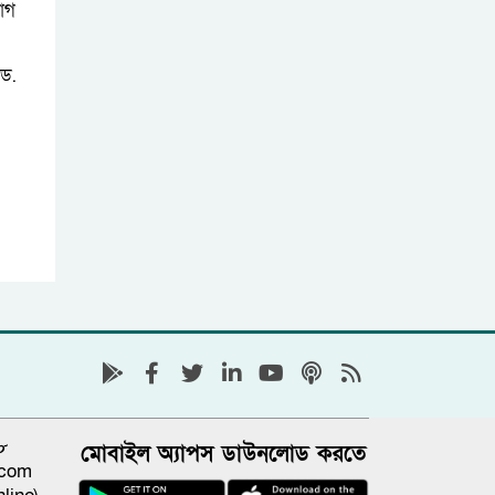
যোগ
 ড.
৮
মোবাইল অ্যাপস ডাউনলোড করতে
.com