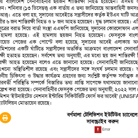
ায় বাংলাদেশ সেনাবাহিনীর ছয়জন শান্তিরক্ষী নিহত হয়েছেন। এসময়
শনিবার (১৩ ডিসেম্বর) এক বার্তায় এ তথ্য জানিয়েছে আন্তবাহিনী জন
র)। এতে বলা হয়, সুদানের আবেইতে সন্ত্রাসীদের কর্তৃক ইউএন ঘাটি আক
ীর ৬ জন শান্তিরক্ষী নিহত ও ৮ জন আহত হয়েছেন। যুদ্ধ চলমান রয়েছে। এ
ূত্রের বরাত দিয়ে বার্তা সংস্থা এএফপি জানিয়েছে, সুদানের কোরদোফান এ
 হামলা হয়েছে। এই হামলায় ছয়জন নিহত হয়েছেন। ফেসবুকে বাংল
িফায়েড পেজের এক পোস্টে বলা হয়েছে, সুদানের আবেই এলাকায় অবস
া মিশনের একটি ঘাঁটিতে সন্ত্রাসীদের অতর্কিত আক্রমণে বাংলাদেশ সেনাবা
্ষী হতাহত হয়েছেন। সর্বশেষ তথ্য অনুযায়ী, এর মধ্যে ছয় জন শান্তিরক্ষী
রক্ষী আহত হয়েছেন বলেও এতে জানানো হয়েছে। সেনাবাহিনী জানিয়েছে
এখনো অস্থিতিশীল রয়েছে এবং সন্ত্রাসীদের সঙ্গে সংঘর্ষ চলমান রয়েছে
নীয় চিকিৎসা ও উদ্ধার কার্যক্রম গ্রহণের জন্য সংশ্লিষ্ট কর্তৃপক্ষ সর্বাত্মক প্র
র্তী পরিস্থিতি সম্পর্কে বিস্তারিত তথ্য প্রাপ্তি সাপেক্ষে যথাসময়ে জানান
্লেখ করা হয়েছে। সেনাবাহিনীর ফেসবুক পেজের তথ্য অনুযায়ী, ২০২২ সাল
ষা মিশন 'ইউনাইটেড নেশনস ইন্টারিম সিকিউরিটি ফোর্স ফর আবেই' (UNISF
যাটালিয়ন মোতায়েন রয়েছে।
বর্ণমালা টেলিভিশন ইউটিউব চ্যানেলে
সাবস্ক্রাইব করুন