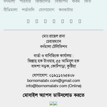
বর্ণমালা
পরিবার
জিজ্ঞাসিত
বিজ্ঞাপন
ফরম
ফিড
নীতিমালা
শর্তাবলি
যোগাযোগ
কনভাটার
মোঃ রাছেল রানা
চেয়ারম্যান
বর্ণমালা টেলিভিশন
বার্তা ও বাণিজ্যিক কার্যালয় :
জিন্নাহ্ হক টাওয়ার, ৫৫ আমিনুল হক
বাদশা সড়ক, কোর্টপাড়া, কুষ্টিয়া
যোগাযোগ: ০১৯১১২৬৫৪০৮
bornomalatv.com@gmail.com
info@bornomalatv.com (Online)
মোবাইল অ্যাপস ডাউনলোড করতে