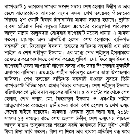
বাগেরহাট-১ আসনের সাবেক সংসদ সদস্য শেখ হেলাল উদ্দীন ও তার
ছেলে বাগেরহাট-২ আসনের সংসদ সদস্য শেখ তন্ময়সহ পাঁচজনের
বিরুদ্ধে ২শ কোটি টাকার চাঁদাবাজির মামলা দায়ের হয়েছে। স্থানীয়
ব্যবসা প্রতিষ্ঠান নিউ বসুন্ধরা রিয়েল এস্টেটের ব্যবস্থাপনা পরিচালক
আব্দুল মান্নান তালুকদার সোমবার বাগেরহাট মডেল থানায় এ মামলা
করেন। মামলার অন্য আসামিরা হলেন- শেখ হেলালের ব্যক্তিগত
সহকারী মো. ফিরোজুল ইসলাম, তন্ময়ের ব্যক্তিগত সহকারী এমএইচ
শাহীন ও শেখ শহীদুল ইসলাম। এর মধ্যে শেখ শহীদুল ইসলামকে
গ্রেফতার করে আদালতে সোপর্দ করেছে পুলিশ। মো. ফিরোজুল ইসলাম
বাগেরহাট জেলা আওয়ামী লীগের সদস্য এবং সদর উপজেলার মুক্ষাইট
এলাকার বাসিন্দা। এমএইচ শাহীন ফরিদপুর জেলার ভাঙ্গা উপজেলার
বাসিন্দা। শেখ তন্ময়ের ব্যক্তিগত সহকারী হওয়ার সুবাদে তিনি
বাগেরহাটে বিভিন্ন সময় প্রভাব বিস্তার করেছেন। শেখ শহীদুল ইসলাম
বরিশালের গোড়াচাঁদদাস সড়কের বাসিন্দা। ৫ আগস্টের পর থেকে শেখ
হেলাল, শেখ তন্ময়, মো. ফিরোজুল ইসলাম ও এমএইচ শাহীন
আত্মগোপনের রয়েছেন। স্থানীয়দের ধারণা শেখ হেলাল ও শেখ তন্ময়
দেশের বাইরে রয়েছেন। মামলার এজাহার সূত্রে জানা যায়, ২০১৮
সালের ১৫ নভেম্বর রাতে শেখ হেলাল উদ্দীন, শেখ তন্ময়সহ পাঁচজন
আব্দুল মান্নান তালুকদারের শহরের সরুই কার্যালয়ে গিয়ে দুইশ কোটি
টাকা চাঁদা দাবি করেন। চাঁদা না দিলে তার ব্যবসা প্রতিষ্ঠান বন্ধ করে