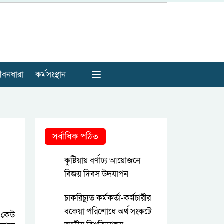
ীবনধারা
কর্মসংস্থান
সর্বাধিক পঠিত
কুষ্টিয়ায় বর্ণাঢ্য আয়োজনে
বিজয় দিবস উদযাপন
চাকরিচ্যুত কর্মকর্তা-কর্মচারীর
বকেয়া পরিশোধে অর্থ সংকটে
 কেউ