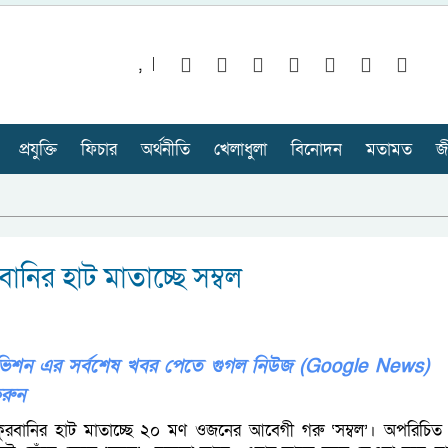
,
প্রযুক্তি
ফিচার
অর্থনীতি
খেলাধুলা
বিনোদন
মতামত
জ
বানির হাট মাতাচ্ছে সম্বল
লিভিশন এর সর্বশেষ খবর পেতে গুগল নিউজ (Google News)
রুন
কুরবানির হাট মাতাচ্ছে ২০ মণ ওজনের আবেগী গরু ‘সম্বল’। অপরিচিত