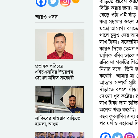
বাড়িতে প্রবেশ করল
বিক্রি করার জন্য। 
বেড়ে ওঠা এই ষাঁড়
আরও খবর
করা সম্বলের ওজন 
মতো আবেগ। বসতে বল
গালে চুমুও দেয় আদ
লাখ টাকা। সরেজমিন
কারও দিকে তেমন ন
মালিক রনির ডাকে স
রনির মা গরুটির পি
প্রভাষক পরিচয়ে
মিয়ার সঙ্গে। তিনি
এইচএসসির উত্তরপত্র
করেছি। আমার মা 
দেখেন অফিস সহকারী
আত্মার সম্পর্ক সৃ
দাঁড়াতে বললে দাঁ
দেওয়া খুব কষ্টের। 
লাখ টাকা দাম চাচ্
অনেক খরচ করেছি। এ 
বছর কুরবানির জন্য প
সাকিবের মাগুরার বাড়িতে
পরামর্শ ও সহায়তা দ
হামলা, আগুন