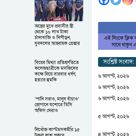
অস্ত্রের মুখে প্রবাসীর স্ত্রী
থেকে ১০ লাখ টাকা
চাঁদাবাজি ও নিপীড়ন,
এই লিংকে ক্লিক
যুবদলের আহ্বায়ক গ্রেপ্তার
সাথে থাকুন 
সংশ্লিষ্ট সংবাদ:
বিয়ের মিথ্যা প্রতিশ্রুতিতে
কলেজছাত্রীকে মসজিদের
কক্ষে নিয়ে বারবার ধর্ষণ,
৬ আগস্ট, ২০২৬
হত্যার হুমকি
৬ আগস্ট, ২০২৬
৬ আগস্ট, ২০২৬
‘পানি সরাও, মানুষ বাঁচাও’
স্লোগানে যশোরে ডিসি
অফিস ঘেরাও
৫ আগস্ট, ২০২৬
নিখোঁজ কাস্টমসকর্মীর ১৫
৪ আগস্ট, ২০২৬
টুকরা লাশ পুকুরে