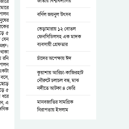
জাতীয় বিশ্ববিদ্যালয়
াজারে
ামারে
পালন
বর্ণিল জয়নুল উৎসব
নুষের
লিকের
ভেড়ামারায় ১২ বোতল
াড়ে ৫
ফেনসিডিলসহ এক মাদক
ল যেন
ব্যবসায়ী গ্রেফতার
শ্রু।
 থাকা
য় রনি
চাঁদের অপেক্ষায় ঈদ
-পালন
একটা
কুয়াশায় আরিচা-কাজিরহাট
 বসে,
নৌরুটে চলাচল বন্ধ, মাঝ
 ছেড়ে
নদীতে আটকা ৪ ফেরি
াড়ে ৫
র ধরে
মানবজাতির সামগ্রিক
েন, এ
্ষণিক
নিরাপত্তায় ইসলাম