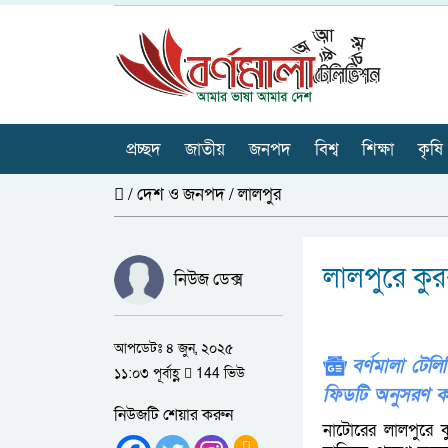
প্রচ্ছদ
জাতীয়
জনপদ
বিশ্ব
শিক্ষা
কৃষি
/
দেশ ও জনপদ
/
লালপুর
লালপুরে কুর
নিউজ ডেক্স
আপডেটঃ ৪ জুন, ২০২৫
বর্ণমালা টে
১১:০৩ পূর্বাহ্ণ
144 ভিউ
ফিডটি অনুসরণ ক
নিউজটি শেয়ার করুন
নাটোরের লালপুরে 