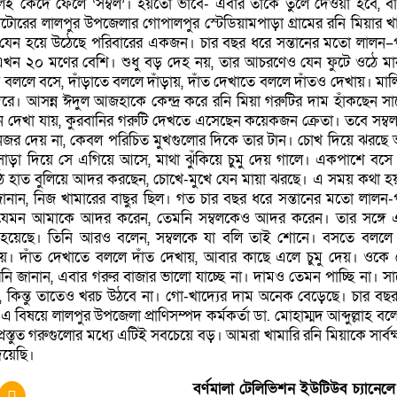
েই কেঁদে ফেলে ‘সম্বল’। হয়তো ভাবে- এবার তাকে তুলে দেওয়া হবে, ব
নাটোরের লালপুর উপজেলার গোপালপুর স্টেডিয়ামপাড়া গ্রামের রনি মিয়ার খ
 যেন হয়ে উঠেছে পরিবারের একজন। চার বছর ধরে সন্তানের মতো লালন–
এখন ২০ মণের বেশি। শুধু বড় দেহ নয়, তার আচরণেও যেন ফুটে ওঠে মা
লে বসে, দাঁড়াতে বললে দাঁড়ায়, দাঁত দেখাতে বললে দাঁতও দেখায়। মা
রে। আসন্ন ঈদুল আজহাকে কেন্দ্র করে রনি মিয়া গরুটির দাম হাঁকছেন স
 দেখা যায়, কুরবানির গরুটি দেখতে এসেছেন কয়েকজন ক্রেতা। তবে সম্ব
জর দেয় না, কেবল পরিচিত মুখগুলোর দিকে তার টান। চোখ দিয়ে ঝরছে অ
াড়া দিয়ে সে এগিয়ে আসে, মাথা ঝুঁকিয়ে চুমু দেয় গালে। একপাশে বসে
ঠে হাত বুলিয়ে আদর করছেন, চোখে-মুখে যেন মায়া ঝরছে। এ সময় কথা হ
 জানান, নিজ খামারের বাছুর ছিল। গত চার বছর ধরে সন্তানের মতো লালন
যেমন আমাকে আদর করেন, তেমনি সম্বলকেও আদর করেন। তার সঙ্গে 
ষ্টি হয়েছে। তিনি আরও বলেন, সম্বলকে যা বলি তাই শোনে। বসতে বললে
ড়ায়। দাঁত দেখাতে বললে দাঁত দেখায়, আবার কাছে এলে চুমু দেয়। ওকে
রনি জানান, এবার গরুর বাজার ভালো যাচ্ছে না। দামও তেমন পাচ্ছি না। স
ছি, কিন্তু তাতেও খরচ উঠবে না। গো-খাদ্যের দাম অনেক বেড়েছে। চার বছ
বিষয়ে লালপুর উপজেলা প্রাণিসম্পদ কর্মকর্তা ডা. মোহাম্মদ আব্দুল্লাহ বল
্রস্তুত গরুগুলোর মধ্যে এটিই সবচেয়ে বড়। আমরা খামারি রনি মিয়াকে সার্বক
িয়েছি।
বর্ণমালা টেলিভিশন ইউটিউব চ্যানেলে