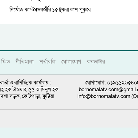
নিখোঁজ কাস্টমসকর্মীর ১৫ টুকরা লাশ পুকুরে
ফিড
নীতিমালা
শর্তাবলি
যোগাযোগ
কনভাটার
বার্তা ও বাণিজ্যিক কার্যালয় :
যোগাযোগ: ০১৯১১২৬৫৪০
্নাহ্ হক টাওয়ার, ৫৫ আমিনুল হক
bornomalatv.com@gmail
াদশা সড়ক, কোর্টপাড়া, কুষ্টিয়া
info@bornomalatv.com (On