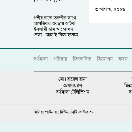
৩ আগস্ট, ২০২৬
গভীর রাতে তরুণীর সাথে
আপত্তিকর অবস্থায় আটক
ইসলামী ছাত্র আন্দোলন
নেতা- ‘আগেই বিয়ে হয়েছে’
বর্ণমালা
পরিবার
জিজ্ঞাসিত
বিজ্ঞাপন
ফরম
মোঃ রাছেল রানা
চেয়ারম্যান
জিন
বর্ণমালা টেলিভিশন
ব
মিডিয়া পাটনার :
হিউম্যানিটি ফাউন্ডেশন