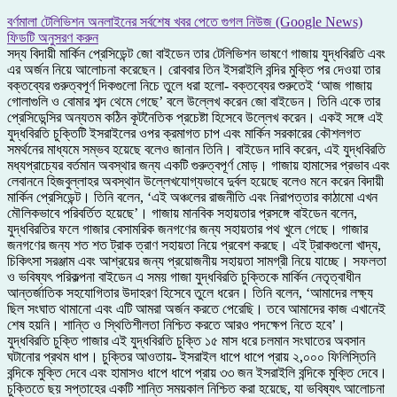
বর্ণমালা টেলিভিশন অনলাইনের সর্বশেষ খবর পেতে গুগল নিউজ (Google News)
ফিডটি অনুসরণ করুন
সদ্য বিদায়ী মার্কিন প্রেসিডেন্ট জো বাইডেন তার টেলিভিশন ভাষণে গাজায় যুদ্ধবিরতি এবং
এর অর্জন নিয়ে আলোচনা করেছেন। রোববার তিন ইসরাইলি বন্দির মুক্তি পর দেওয়া তার
বক্তব্যের গুরুত্বপূর্ণ দিকগুলো নিচে তুলে ধরা হলো- বক্তব্যের শুরুতেই ‘আজ গাজায়
গোলাগুলি ও বোমার শব্দ থেমে গেছে’ বলে উল্লেখ করেন জো বাইডেন। তিনি একে তার
প্রেসিডেন্সির অন্যতম কঠিন কূটনৈতিক প্রচেষ্টা হিসেবে উল্লেখ করেন। একই সঙ্গে এই
যুদ্ধবিরতি চুক্তিটি ইসরাইলের ওপর ক্রমাগত চাপ এবং মার্কিন সরকারের কৌশলগত
সমর্থনের মাধ্যমে সম্ভব হয়েছে বলেও জানান তিনি। বাইডেন দাবি করেন, এই যুদ্ধবিরতি
মধ্যপ্রাচ্যের বর্তমান অবস্থার জন্য একটি গুরুত্বপূর্ণ মোড়। গাজায় হামাসের প্রভাব এবং
লেবাননে হিজবুল্লাহর অবস্থান উল্লেখযোগ্যভাবে দুর্বল হয়েছে বলেও মনে করেন বিদায়ী
মার্কিন প্রেসিডেন্ট। তিনি বলেন, ‘এই অঞ্চলের রাজনীতি এবং নিরাপত্তার কাঠামো এখন
মৌলিকভাবে পরিবর্তিত হয়েছে’। গাজায় মানবিক সহায়তার প্রসঙ্গে বাইডেন বলেন,
যুদ্ধবিরতির ফলে গাজার বেসামরিক জনগণের জন্য সহায়তার পথ খুলে গেছে। গাজার
জনগণের জন্য শত শত ট্রাক ত্রাণ সহায়তা নিয়ে প্রবেশ করছে। এই ট্রাকগুলো খাদ্য,
চিকিৎসা সরঞ্জাম এবং আশ্রয়ের জন্য প্রয়োজনীয় সহায়তা সামগ্রী নিয়ে যাচ্ছে। সফলতা
ও ভবিষ্যৎ পরিকল্পনা বাইডেন এ সময় গাজা যুদ্ধবিরতি চুক্তিকে মার্কিন নেতৃত্বাধীন
আন্তর্জাতিক সহযোগিতার উদাহরণ হিসেবে তুলে ধরেন। তিনি বলেন, ‘আমাদের লক্ষ্য
ছিল সংঘাত থামানো এবং এটি আমরা অর্জন করতে পেরেছি। তবে আমাদের কাজ এখানেই
শেষ হয়নি। শান্তি ও স্থিতিশীলতা নিশ্চিত করতে আরও পদক্ষেপ নিতে হবে’।
যুদ্ধবিরতি চুক্তি গাজার এই যুদ্ধবিরতি চুক্তি ১৫ মাস ধরে চলমান সংঘাতের অবসান
ঘটানোর প্রথম ধাপ। চুক্তির আওতায়- ইসরাইল ধাপে ধাপে প্রায় ২,০০০ ফিলিস্তিনি
বন্দিকে মুক্তি দেবে এবং হামাসও ধাপে ধাপে প্রায় ৩৩ জন ইসরাইলি বন্দিকে মুক্তি দেবে।
চুক্তিতে ছয় সপ্তাহের একটি শান্তি সময়কাল নিশ্চিত করা হয়েছে, যা ভবিষ্যৎ আলোচনা