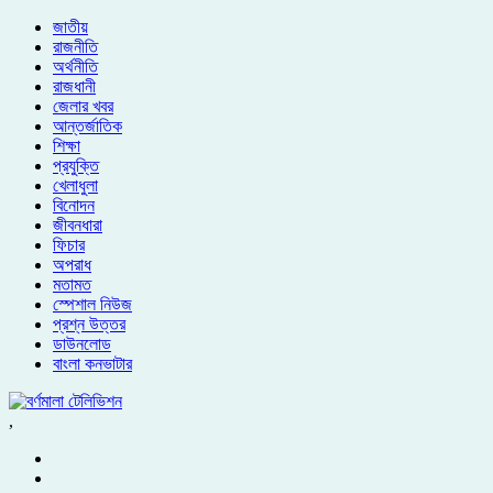
জাতীয়
রাজনীতি
অর্থনীতি
রাজধানী
জেলার খবর
আন্তর্জাতিক
শিক্ষা
প্রযুক্তি
খেলাধুলা
বিনোদন
জীবনধারা
ফিচার
অপরাধ
মতামত
স্পেশাল নিউজ
প্রশ্ন উত্তর
ডাউনলোড
বাংলা কনভাটার
,