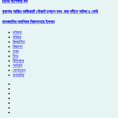
চাঁদের অপেক্ষায় ঈদ
কুয়াশায় আরিচা-কাজিরহাট নৌরুটে চলাচল বন্ধ, মাঝ নদীতে আটকা ৪ ফেরি
মানবজাতির সামগ্রিক নিরাপত্তায় ইসলাম
বর্ণমালা
পরিবার
জিজ্ঞাসিত
বিজ্ঞাপন
ফরম
ফিড
নীতিমালা
শর্তাবলি
যোগাযোগ
কনভাটার