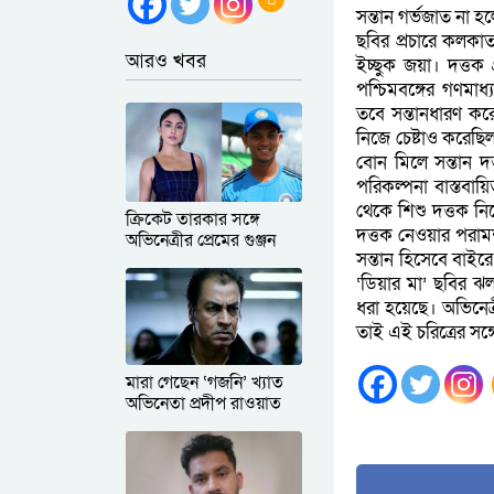
সন্তান গর্ভজাত না হ
ছবির প্রচারে কলকাত
আরও খবর
ইচ্ছুক জয়া। দত্তক
পশ্চিমবঙ্গের গণমাধ
তবে সন্তানধারণ কর
নিজে চেষ্টাও করেছিল
বোন মিলে সন্তান দ
পরিকল্পনা বাস্তবায়
থেকে শিশু দত্তক নি
ক্রিকেট তারকার সঙ্গে
দত্তক নেওয়ার পরামর্
অভিনেত্রীর প্রেমের গুঞ্জন
সন্তান হিসেবে বাই
‘ডিয়ার মা’ ছবির ঝল
ধরা হয়েছে। অভিনেত
তাই এই চরিত্রের সঙ্
মারা গেছেন ‘গজনি’ খ্যাত
অভিনেতা প্রদীপ রাওয়াত