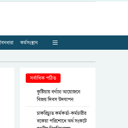
ীবনধারা
কর্মসংস্থান
সর্বাধিক পঠিত
কুষ্টিয়ায় বর্ণাঢ্য আয়োজনে
বিজয় দিবস উদযাপন
চাকরিচ্যুত কর্মকর্তা-কর্মচারীর
বকেয়া পরিশোধে অর্থ সংকটে