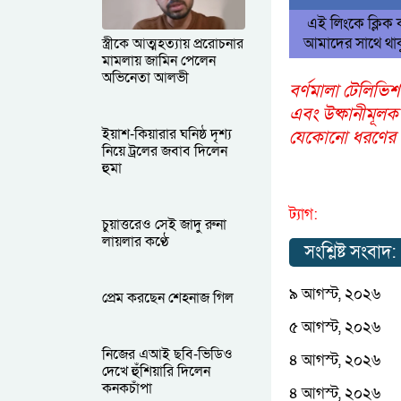
এই লিংকে ক্লিক
আমাদের সাথে থাক
স্ত্রীকে আত্মহত্যায় প্ররোচনার
মামলায় জামিন পেলেন
অভিনেতা আলভী
বর্ণমালা টেলিভিশ
এবং উষ্কানীমূলক
ইয়াশ-কিয়ারার ঘনিষ্ঠ দৃশ্য
যেকোনো ধরণের আপ
নিয়ে ট্রলের জবাব দিলেন
হুমা
ট্যাগ:
চুয়াত্তরেও সেই জাদু রুনা
লায়লার কণ্ঠে
সংশ্লিষ্ট সংবাদ:
৯ আগস্ট, ২০২৬
প্রেম করছেন শেহনাজ গিল
৫ আগস্ট, ২০২৬
নিজের এআই ছবি-ভিডিও
৪ আগস্ট, ২০২৬
দেখে হুঁশিয়ারি দিলেন
কনকচাঁপা
৪ আগস্ট, ২০২৬