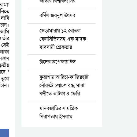
জাতীয় বিশ্ববিদ্যালয়
র মা’
 নিতে
বর্ণিল জয়নুল উৎসব
 দাবি
 চান।
ভেড়ামারায় ১২ বোতল
। আমি
 তাঁর
ফেনসিডিলসহ এক মাদক
ে সেই
ব্যবসায়ী গ্রেফতার
এলাকা
ন্তান
চাঁদের অপেক্ষায় ঈদ
তৃতীয়
াবে।’
কুয়াশায় আরিচা-কাজিরহাট
 তুলে
 চান।
নৌরুটে চলাচল বন্ধ, মাঝ
নদীতে আটকা ৪ ফেরি
মানবজাতির সামগ্রিক
নিরাপত্তায় ইসলাম