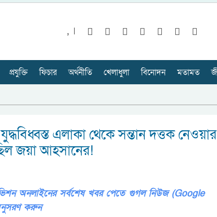
,
প্রযুক্তি
ফিচার
অর্থনীতি
খেলাধুলা
বিনোদন
মতামত
জ
যুদ্ধবিধ্বস্ত এলাকা থেকে সন্তান দত্তক নেওয়ার
ছিল জয়া আহসানের!
লিভিশন অনলাইনের সর্বশেষ খবর পেতে গুগল নিউজ (Google
নুসরণ করুন