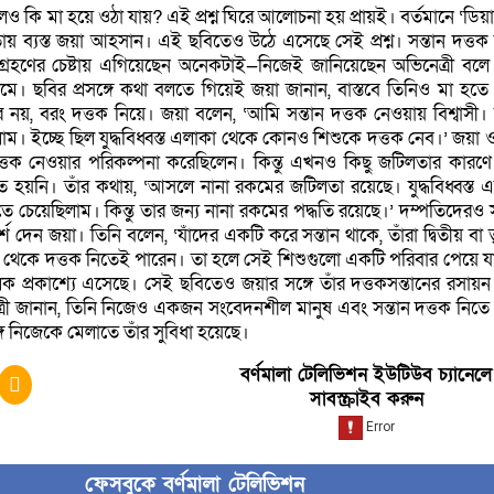
লেও কি মা হয়ে ওঠা যায়? এই প্রশ্ন ঘিরে আলোচনা হয় প্রায়ই। বর্তমানে ‘ডিয়া
ায় ব্যস্ত জয়া আহসান। এই ছবিতেও উঠে এসেছে সেই প্রশ্ন। সন্তান দত্তক
 গ্রহণের চেষ্টায় এগিয়েছেন অনেকটাই—নিজেই জানিয়েছেন অভিনেত্রী বলে
্যমে। ছবির প্রসঙ্গে কথা বলতে গিয়েই জয়া জানান, বাস্তবে তিনিও মা হতে
ে নয়, বরং দত্তক নিয়ে। জয়া বলেন, ‘আমি সন্তান দত্তক নেওয়ায় বিশ্বাসী
াম। ইচ্ছে ছিল যুদ্ধবিধ্বস্ত এলাকা থেকে কোনও শিশুকে দত্তক নেব।’ জয়া ও
ত্তক নেওয়ার পরিকল্পনা করেছিলেন। কিন্তু এখনও কিছু জটিলতার কারণ
িত হয়নি। তাঁর কথায়, ‘আসলে নানা রকমের জটিলতা রয়েছে। যুদ্ধবিধ্বস্ত 
তে চেয়েছিলাম। কিন্তু তার জন্য নানা রকমের পদ্ধতি রয়েছে।’ দম্পতিদেরও স
শ দেন জয়া। তিনি বলেন, ‘যাঁদের একটি করে সন্তান থাকে, তাঁরা দ্বিতীয় বা 
রে থেকে দত্তক নিতেই পারেন। তা হলে সেই শিশুগুলো একটি পরিবার পেয়ে য
ক প্রকাশ্যে এসেছে। সেই ছবিতেও জয়ার সঙ্গে তাঁর দত্তকসন্তানের রসায়ন
্রী জানান, তিনি নিজেও একজন সংবেদনশীল মানুষ এবং সন্তান দত্তক নিতে
গে নিজেকে মেলাতে তাঁর সুবিধা হয়েছে।
বর্ণমালা টেলিভিশন ইউটিউব চ্যানেলে
সাবস্ক্রাইব করুন
ফেসবুকে বর্ণমালা টেলিভিশন