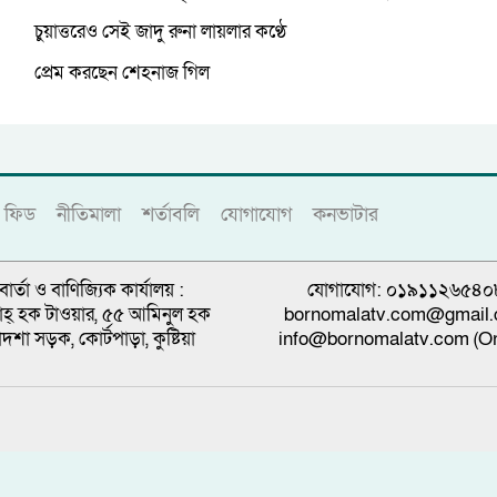
চুয়াত্তরেও সেই জাদু রুনা লায়লার কণ্ঠে
প্রেম করছেন শেহনাজ গিল
ফিড
নীতিমালা
শর্তাবলি
যোগাযোগ
কনভাটার
বার্তা ও বাণিজ্যিক কার্যালয় :
যোগাযোগ: ০১৯১১২৬৫৪০
্নাহ্ হক টাওয়ার, ৫৫ আমিনুল হক
bornomalatv.com@gmail
াদশা সড়ক, কোর্টপাড়া, কুষ্টিয়া
info@bornomalatv.com (On