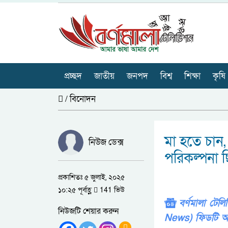
প্রচ্ছদ
জাতীয়
জনপদ
বিশ্ব
শিক্ষা
কৃষি
/
বিনোদন
মা হতে চান, 
নিউজ ডেক্স
পরিকল্পনা 
প্রকাশিতঃ ৫ জুলাই, ২০২৫
১০:২৫ পূর্বাহ্ণ
141 ভিউ
বর্ণমালা টে
নিউজটি শেয়ার করুন
News) ফিডটি অ