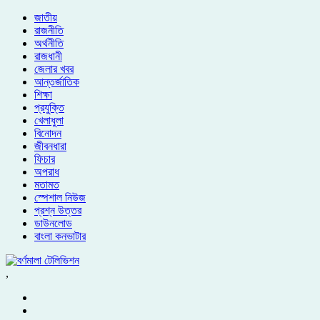
জাতীয়
রাজনীতি
অর্থনীতি
রাজধানী
জেলার খবর
আন্তর্জাতিক
শিক্ষা
প্রযুক্তি
খেলাধুলা
বিনোদন
জীবনধারা
ফিচার
অপরাধ
মতামত
স্পেশাল নিউজ
প্রশ্ন উত্তর
ডাউনলোড
বাংলা কনভাটার
,