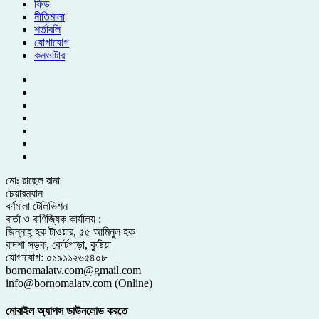
ফিড
নীতিমালা
শর্তাবলি
যোগাযোগ
কনভাটার
মোঃ রাছেল রানা
চেয়ারম্যান
বর্ণমালা টেলিভিশন
বার্তা ও বাণিজ্যিক কার্যালয় :
জিন্নাহ্ হক টাওয়ার, ৫৫ আমিনুল হক
বাদশা সড়ক, কোর্টপাড়া, কুষ্টিয়া
যোগাযোগ: ০১৯১১২৬৫৪০৮
bornomalatv.com@gmail.com
info@bornomalatv.com (Online)
মোবাইল অ্যাপস ডাউনলোড করতে