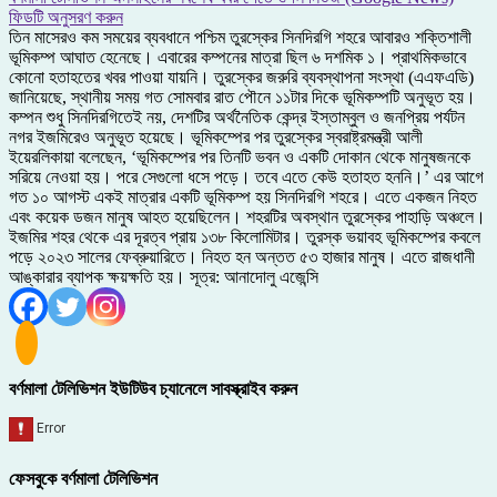
ফিডটি অনুসরণ করুন
তিন মাসেরও কম সময়ের ব্যবধানে পশ্চিম তুরস্কের সিনদিরগি শহরে আবারও শক্তিশালী
ভূমিকম্প আঘাত হেনেছে। এবারের কম্পনের মাত্রা ছিল ৬ দশমিক ১। প্রাথমিকভাবে
কোনো হতাহতের খবর পাওয়া যায়নি। তুরস্কের জরুরি ব্যবস্থাপনা সংস্থা (এএফএডি)
জানিয়েছে, স্থানীয় সময় গত সোমবার রাত পৌনে ১১টার দিকে ভূমিকম্পটি অনুভূত হয়।
কম্পন শুধু সিনদিরগিতেই নয়, দেশটির অর্থনৈতিক কেন্দ্র ইস্তাম্বুল ও জনপ্রিয় পর্যটন
নগর ইজমিরেও অনুভূত হয়েছে। ভূমিকম্পের পর তুরস্কের স্বরাষ্ট্রমন্ত্রী আলী
ইয়েরলিকায়া বলেছেন, ‘ভূমিকম্পের পর তিনটি ভবন ও একটি দোকান থেকে মানুষজনকে
সরিয়ে নেওয়া হয়। পরে সেগুলো ধসে পড়ে। তবে এতে কেউ হতাহত হননি।’ এর আগে
গত ১০ আগস্ট একই মাত্রার একটি ভূমিকম্প হয় সিনদিরগি শহরে। এতে একজন নিহত
এবং কয়েক ডজন মানুষ আহত হয়েছিলেন। শহরটির অবস্থান তুরস্কের পাহাড়ি অঞ্চলে।
ইজমির শহর থেকে এর দূরত্ব প্রায় ১৩৮ কিলোমিটার। তুরস্ক ভয়াবহ ভূমিকম্পের কবলে
পড়ে ২০২৩ সালের ফেব্রুয়ারিতে। নিহত হন অন্তত ৫৩ হাজার মানুষ। এতে রাজধানী
আঙ্কারার ব্যাপক ক্ষয়ক্ষতি হয়। সূত্র: আনাদোলু এজেন্সি
বর্ণমালা টেলিভিশন ইউটিউব চ্যানেলে সাবস্ক্রাইব করুন
ফেসবুকে বর্ণমালা টেলিভিশন