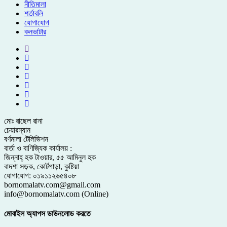
নীতিমালা
শর্তাবলি
যোগাযোগ
কনভাটার
মোঃ রাছেল রানা
চেয়ারম্যান
বর্ণমালা টেলিভিশন
বার্তা ও বাণিজ্যিক কার্যালয় :
জিন্নাহ্ হক টাওয়ার, ৫৫ আমিনুল হক
বাদশা সড়ক, কোর্টপাড়া, কুষ্টিয়া
যোগাযোগ: ০১৯১১২৬৫৪০৮
bornomalatv.com@gmail.com
info@bornomalatv.com (Online)
মোবাইল অ্যাপস ডাউনলোড করতে