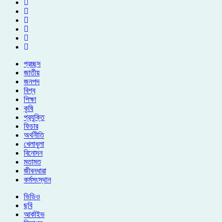
প্রচ্ছদ
জাতীয়
জনপদ
বিশ্ব
শিক্ষা
কৃষি
প্রযুক্তি
ফিচার
অর্থনীতি
খেলাধুলা
বিনোদন
মতামত
জীবনধারা
কর্মসংস্থান
ভিডিও
ছবি
আর্কাইভ