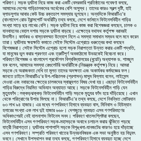
পরিমাণ। সড়ক দুর্ঘটনা নিয়ে কাজ করা একটি বেসরকারি প্রতিষ্ঠানের গবেষণা বলছে,
আমাদের দেশের গাড়িচালকদের অর্ধেকের বেশি অসুস্থ। তাদের কারও স্বল্প দৃষ্টি, হাই
ব্লাডসুগার আবার কেউ উচ্চ রক্তচাপ সমস্যায় ভুগছেন। অন্যদিকে বিআরটিএ’র
(বাংলাদেশ রোড ট্রান্সপোর্ট অথরিটি) তথ্য বলছে, দেশে বর্তমানে ফিটনেসবিহীন গাড়ির
সংখ্যা সাড়ে ছয় লাখের বেশি। সড়ক দুর্ঘটনা নিয়ে কাজ করা বিশেষজ্ঞরা বলছেন, চালক ও
যানবাহনের বেহাল দশায় সড়কে দুর্ঘটনা বাড়ছে। এক্ষেত্রে যথাযথ কর্তৃপক্ষ বরাবরই
উদাসীন। কার্যকর ও বাস্তবসম্মত উদ্যোগ নিলে এ সমস্যা সমাধান সম্ভব বলে মনে করেন
তারা। দুর্ঘটনায় ক্ষয়ক্ষতি কমাতে সেইফ সিস্টেম এপ্রোচে গুরুত্বের কথা বলছেন
বিশেষজ্ঞরা। সেইফ সিস্টেম এপ্রোচ হলো সড়ক নিরাপত্তা উন্নত করার একটি পদ্ধতি,
যা মানুষের ভুল করার প্রবণতা এবং ত্রুটিপূর্ণ অবকাঠামো উভয়কেই বিবেচনা করে।
পরিবহণ বিশেষজ্ঞ ও বাংলাদেশ প্রকৌশল বিশ্ববিদ্যালয়ের (বুয়েট) অধ্যাপক ড. শামছুল
হক বলেন, আমাদের সমস্যা রেগুলেটরি অথরিটিকে (নিয়ন্ত্রক কর্তৃপক্ষ) নিয়ে। আমরা
সড়কে যে অরাজকতা দেখি তা মূলত তাদের অদক্ষতা এবং অকার্যকর কর্মযজ্ঞের ফল।
জানতে চাইলে বিআরটিএ’র উপ-পরিচালক (প্রশাসন) মাসুম বিল্লাহ বলেন, লাইসেন্স
দেওয়া এবং নবায়নের ক্ষেত্রে চালকদের স্বাস্থ্যগত বিষয় দেখা হয়। এছাড়া ফিটনেসবিহীন
গাড়ির বিরুদ্ধে নিয়মিত অভিযান অব্যাহত আছে। সড়কে ফিটনেসবিহীন গাড়ি যেন
মৃত্যুফাঁদ : লক্কড়ঝক্কড় ফিটনেসবিহীন গাড়ি সড়কে মৃত্যুর ফাঁদ হয়ে দাঁড়িয়েছে। এখান
থেকে পরিত্রাণের উপায় মিলছে না। বিআরটিএ’র তথ্য বলছে, দেশে নিবন্ধিত মোটরযান
৬৩ লাখ ৯৪ হাজার। এর মধ্যে গণপরিবহণ হিসাবে ব্যবহৃত বাস, মিনিবাস ও হিউম্যান
হলারের সংখ্যা এক লাখ দুই হাজার ৬৬৮। দেশজুড়ে ব্যবহৃত এসব গণপরিবহণের
অধিকাংশেরই নেই হালনাগাদ ফিটনেস সনদ। পরিবহণ খাতসংশ্লিষ্টরা বলছেন,
ফিটনেসবিহীন এসব গণপরিবহণ সড়ক-মহাসড়কে অবাধে চলাচল করায় ঝুঁকিতে পড়ছে
যাত্রী নিরাপত্তা। দুর্ঘটনার পাশাপাশি সড়কে বিশৃঙ্খলা-যানজটের কারণও হয়ে দাঁড়াচ্ছে
এসব গণপরিবহণ। সম্প্রতি পরিবহণ খাতের উন্নয়নবিষয়ক এক সভা অনুষ্ঠিত হয় বিদ্যুৎ
ভবনে। সেখানে উপস্থাপন করা তথ্য বলছে, গণপরিবহণ হিসাবে ব্যবহৃত হচ্ছে দেশে