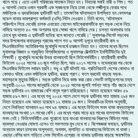
খালে পড়ে। এতে একই পরিবারের সাতজন নিহত হন। নিহতরা সবাই নারী ও শিশু। গত
৬ আগস্ট ভোরে ওমান প্রবাসী এক স্বজনকে নিয়ে ঢাকা থেকে লক্ষ্মীপুরে ফেরার পথে
মর্মান্তিক ও হৃদয়বিদারক দুর্ঘটনাটি ঘটে। তাৎক্ষণিক ঘটনাস্থলে উপস্থিত হন বেগমগঞ্জ
মডেল থানার ভারপ্রাপ্ত কর্মকর্তা (ওসি) লিটন দেওয়ান। তিনি বলেন, ‘ঘটনাস্থল
পরিদর্শনে গিয়ে দেখেছি চালক এনায়েত হোসেন মাইক্রোবাসটিকে মূল সড়ক থেকে নিচে
নামিয়ে অন্তত ৫০ গজ অগ্রসর হয়ে সোজা খালে নামিয়ে দেয়। চলন্ত অবস্থায় তার
চোখে ঘুম থাকায় এ দুর্ঘটনাটি ঘটেছে বলে জানতে পেরেছি।’ সুনামগঞ্জ-সিলেট সড়কের
সদর উপজেলার বাহাদুরপুর গ্রামের পাশে গত ৬ আগস্ট দুপুরে যাত্রীবাহী বাস ও
সিএনজিচালিত অটোরিকশার মুখোমুখি সংঘর্ষে চারজন নিহত হন। তাদের মধ্যে ছিলেন
সুনামগঞ্জ বিজ্ঞান ও প্রযুক্তি বিশ্ববিদ্যালয় ও সুনামগঞ্জ টেক্সটাইল ইনস্টিটিউটের দুই
শিক্ষার্থী। মুখোমুখি সংঘর্ষের উভয় যানবাহনই ছিল ফিটনেসবিহীন। যাত্রীবাহী বাসটির
ফিটনেস ২০২৫ সালের ২৩ জুন পর্যন্ত ছিল; আর ২০১৭ সালের ৭ নভেম্বরের পর থেকে
সিএনজির ফিটনেস নবায়ন হয়নি। শুধু এ দুটি ঘটনাই নয়- প্রতিনিয়তই দেশের কোথাও না
কোথাও ঘটছে এমন মর্মান্তিক দুর্ঘটনা, ঝরছে প্রাণ। ফলে ক্রমেই বাড়ছে সড়ক-
মহাসড়কে মৃত্যুর মিছিল। সড়ক দুর্ঘটনা নিয়ে কাজ করা রোড সেফটি ফাউন্ডেশনের তথ্য
অনুযায়ী-২০২০ সালের জানুয়ারি থেকে ২০২৫ সালের জুলাই পর্যন্ত সাড়ে পাঁচ বছরে দেশে
সড়ক দুর্ঘটনায় ৩৭ হাজারের বেশি মানুষ প্রাণ হারিয়েছেন। আহত হয়েছেন আরও ৫৯
হাজার ৫৯৭ জন। এর মধ্যে শুধু ২০২৪ সালে দেশে সড়ক দুর্ঘটনায় সাত হাজার ২৯৪ জন
নিহত হয়েছেন এবং আহত হয়েছেন ১২ হাজার ১৯ জন। বিআরটিএর হিসাব অনুযায়ী,
দেশে নিবন্ধিত যানবাহন ৬৩ লাখ ৯৪ হাজার। এর মধ্যে ফিটনেস সনদ থাকা বাধ্যতামূলক
যানবাহনের সংখ্যা ১৭ লাখের বেশি। এর মধ্যে প্রায় সাড়ে ছয় লাখের হালনাগাদ ফিটনেস
সনদ নেই। ফিটনেসবিহীন এবং পুরোনো হয়ে যাওয়া যানবাহনের বিরুদ্ধে বিভিন্ন সময়
ব্যবস্থা নেওয়ার ঘোষণা এলেও তা সফলতার মুখ দেখে না। বিশেষজ্ঞরা বলছেন, দুর্ঘটনার
অন্যতম কারণ চালকের অসুস্থতা, অবসাদ, ক্লান্তি ও যানবাহনের ফিটনেস না থাকা।
এছাড়া বেশির ভাগ গাড়িতে সেফ সিস্টেম এপ্রোচ না থাকায় দুর্ঘটনায় বাড়ছে ক্ষয়ক্ষতির