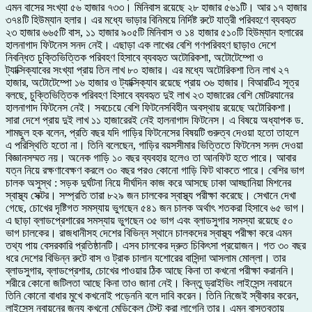
এমন বাসের সংখ্যা ৫৬ হাজার ৭৩৩। মিনিবাস রয়েছে ২৮ হাজার ৫৬১টি। আর ১৭ হাজার
৩৭৪টি হিউম্যান হলার। এর মধ্যে ভাড়ার বিনিময়ে নির্দিষ্ট রুটে যাত্রী পরিবহণে ব্যবহৃত
২৩ হাজার ৬৬৫টি বাস, ১১ হাজার ৯০৫টি মিনিবাস ও ১৪ হাজার ৫১০টি হিউম্যান হলারের
হালনাগাদ ফিটনেস সনদ নেই। এছাড়া এক লাখের বেশি গণপরিবহণ ছাড়াও দেশে
নিবন্ধিত চুক্তিভিত্তিক পরিবহণ হিসাবে ব্যবহৃত অটোরিকশা, অটোটেম্পো ও
ট্যাক্সিক্যাবের সংখ্যা প্রায় তিন লাখ ৮০ হাজার। এর মধ্যে অটোরিকশা তিন লাখ ২৭
হাজার, অটোটেম্পো ১৬ হাজার ও ট্যাক্সিক্যাব রয়েছে প্রায় ৩৬ হাজার। বিআরটিএ সূত্র
বলছে, চুক্তিভিত্তিক পরিবহণ হিসাবে ব্যবহৃত দুই লাখ ২৩ হাজারের বেশি মোটরযানের
হালনাগাদ ফিটনেস নেই। সবচেয়ে বেশি ফিটনেসবিহীন অবস্থায় রয়েছে অটোরিকশা।
সারা দেশে প্রায় দুই লাখ ১১ হাজারেরই নেই হালনাগাদ ফিটনেস। এ বিষয়ে অধ্যাপক ড.
শামছুল হক বলেন, প্রতি বছর যদি গাড়ির ফিটনেসের বিষয়টি গুরুত্ব দেওয়া হতো তাহলে
এ পরিস্থিতি হতো না। তিনি বলেছেন, গাড়ির বয়সসীমার ভিত্তিতে ফিটনেস সনদ দেওয়া
বিজ্ঞানসম্মত নয়। অনেক গাড়ি ১০ বছর ব্যবহার হলেও তা আনফিট হতে পারে। আবার
যত্ন নিয়ে রক্ষণাবেক্ষণ করলে ৩০ বছর পরও কোনো গাড়ি ফিট থাকতে পারে। বেশির ভাগ
চালক অসুস্থ : সড়ক দুর্ঘটনা নিয়ে দীর্ঘদিন কাজ করে আসছে ঢাকা আহ্ছানিয়া মিশনের
স্বাস্থ্য সেক্টর। সম্প্রতি তারা ৮২৯ জন চালকের স্বাস্থ্য পরীক্ষা করেছে। সেখানে দেখা
গেছে, চোখের দৃষ্টিগত সমস্যায় ভুগছেন ৫৪১ জন চালক অর্থাৎ শতকরা হিসাবে ৬৫ ভাগ।
এ ছাড়া ব্লাডপ্রেশারের সমস্যায় ভুগছেন ৩৫ ভাগ এবং ব্লাডসুগার সমস্যা রয়েছে ৫০
ভাগ চালকের। রাজধানীসহ দেশের বিভিন্ন স্থানে চালকদের স্বাস্থ্য পরীক্ষা করে এমন
তথ্য পায় বেসরকারি প্রতিষ্ঠানটি। এসব চালকের দ্রুত চিকিৎসা প্রয়োজন। গত ৩০ বছর
ধরে দেশের বিভিন্ন রুটে বাস ও ট্রাক চালান যশোরের বাসিন্দা আসলাম মোল্লা। তার
ব্লাডসুগার, ব্লাডপ্রেশার, চোখের পাওয়ার ঠিক আছে কিনা তা কখনো পরীক্ষা করাননি।
শরীরে কোনো জটিলতা আছে কিনা তাও জানা নেই। কিন্তু ড্রাইভিং লাইসেন্স নবায়নে
তিনি কোনো বাধার মুখে কখনোই পড়েননি বলে দাবি করেন। তিনি নিজেই স্বীকার করেন,
লাইসেন্স নবায়নের জন্য কখনো মেডিকেল টেস্ট করা লাগেনি তার। এমন বাস্তবতায়