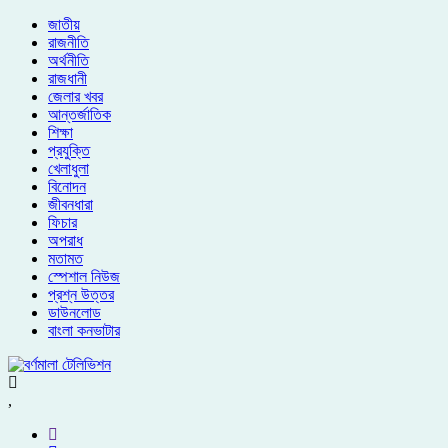
জাতীয়
রাজনীতি
অর্থনীতি
রাজধানী
জেলার খবর
আন্তর্জাতিক
শিক্ষা
প্রযুক্তি
খেলাধুলা
বিনোদন
জীবনধারা
ফিচার
অপরাধ
মতামত
স্পেশাল নিউজ
প্রশ্ন উত্তর
ডাউনলোড
বাংলা কনভাটার
,