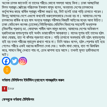
অনেক চালক জানেনই না তাদের শরীরে কোনো সমস্যা আছে কিনা। ঢাকা আহ্ছানিয়া
মিশন স্বাস্থ্য সেক্টরের পরিচালক ইকবাল মাসুদ বলেন, অন্যান্য দেশের চালকদের
কর্তৃপক্ষের কাছে বার্ষিক স্বাস্থ্য পরীক্ষা করতে হয়, ফিট হলেই তারা গাড়ি চালাতে পারেন।
কিন্তু আমাদের দেশে এগুলো কখনোই গুরুত্বসহকারে নেওয়া হয় না। আমাদের দেশের
চালকদের বার্ষিক বা ছয় মাস অন্তর স্বাস্থ্য পরীক্ষার বিষয়টি আইনের মধ্যে আনা উচিত।
ঢাকা মেডিকেল কলেজ (ঢামেক) নিউক্লিয়ার মেডিসিন বিভাগের সহযোগী অধ্যাপক
(বিভাগীয় প্রধান) ডা. মোহাম্মদ শামীম আল মামুন জানান, আমাদের দেশের অধিকাংশ
ড্রাইভারের ব্লাডসুগার হাই অর্থাৎ ডায়াবেটিসে আক্রান্ত। যাদের সুগার হাই তাদের হঠাৎ
মাথা ঘোরায়, হাত পা কাঁপার প্রবণতা থাকে। গাড়ি চালানো অবস্থায় যদি হঠাৎ ব্লাডসুগার
হাই হয় তখন শরীরের ব্যালেন্স রাখতে পারে না। তিনি আরও বলেন, হঠাৎ প্রেশার হাই হয়ে
গেলেও শরীরে একই ধরনের জটিলতা দেখা দেয়। অর্থাৎ মাথা ঘোরে, হাত পা ঝিমঝিম
করে, সামনে কিছু দেখতে পায় না, চোখ ঝাপসা হয়ে আসে। তখনই মূলত দুর্ঘটনাগুলো
ঘটে।
বর্ণমালা টেলিভিশন ইউটিউব চ্যানেলে সাবস্ক্রাইব করুন
ফেসবুকে বর্ণমালা টেলিভিশন