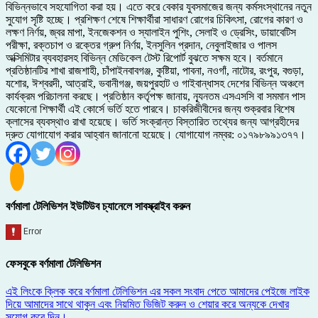
বিভিন্নভাবে সহযোগিতা করা হয়। এতে করে বেকার যুবসমাজের জন্য কর্মসংস্থানের নতুন
সুযোগ সৃষ্টি হচ্ছে। প্রশিক্ষণ শেষে শিক্ষার্থীরা সাধারণ রোগের চিকিৎসা, রোগের কারণ ও
লক্ষণ নির্ণয়, জ্বর মাপা, ইনজেকশন ও স্যালাইন পুশিং, সেলাই ও ড্রেসিং, ডায়াবেটিস
পরীক্ষা, রক্তচাপ ও রক্তের গ্রুপ নির্ণয়, ইনসুলিন প্রদান, নেবুলাইজার ও পালস
অক্সিমিটার ব্যবহারসহ বিভিন্ন মেডিকেল টেস্ট রিপোর্ট বুঝতে সক্ষম হবে। বর্তমানে
প্রতিষ্ঠানটির শাখা রাজশাহী, চাঁপাইনবাবগঞ্জ, কুষ্টিয়া, পাবনা, নওগাঁ, নাটোর, রংপুর, বগুড়া,
যশোর, ঈশ্বরদী, আত্রাই, ভবানীগঞ্জ, জয়পুরহাট ও গাইবান্ধাসহ দেশের বিভিন্ন অঞ্চলে
কার্যক্রম পরিচালনা করছে। প্রতিষ্ঠান কর্তৃপক্ষ জানায়, ন্যূনতম এসএসসি বা সমমান পাস
যেকোনো শিক্ষার্থী এই কোর্সে ভর্তি হতে পারবে। চাকরিজীবীদের জন্য শুক্রবার বিশেষ
ক্লাসের ব্যবস্থাও রাখা হয়েছে। ভর্তি সংক্রান্ত বিস্তারিত তথ্যের জন্য আগ্রহীদের
দ্রুত যোগাযোগ করার আহ্বান জানানো হয়েছে। যোগাযোগ নম্বর: ০১৭৯৮৯৯১৩৭৭।
বর্ণমালা টেলিভিশন ইউটিউব চ্যানেলে সাবস্ক্রাইব করুন
ফেসবুকে বর্ণমালা টেলিভিশন
এই লিংকে ক্লিক করে বর্ণমালা টেলিভিশন এর সকল সংবাদ পেতে আমাদের পেইজে লাইক
দিয়ে আমাদের সাথে থাকুন এবং নিয়মিত ভিজিট করুন ও শেয়ার করে অন্যকে দেখার
সুযোগ করে দিন।