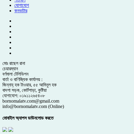
যোগাযোগ
কনভাটার
মোঃ রাছেল রানা
চেয়ারম্যান
বর্ণমালা টেলিভিশন
বার্তা ও বাণিজ্যিক কার্যালয় :
জিন্নাহ্ হক টাওয়ার, ৫৫ আমিনুল হক
বাদশা সড়ক, কোর্টপাড়া, কুষ্টিয়া
যোগাযোগ: ০১৯১১২৬৫৪০৮
bornomalatv.com@gmail.com
info@bornomalatv.com (Online)
মোবাইল অ্যাপস ডাউনলোড করতে