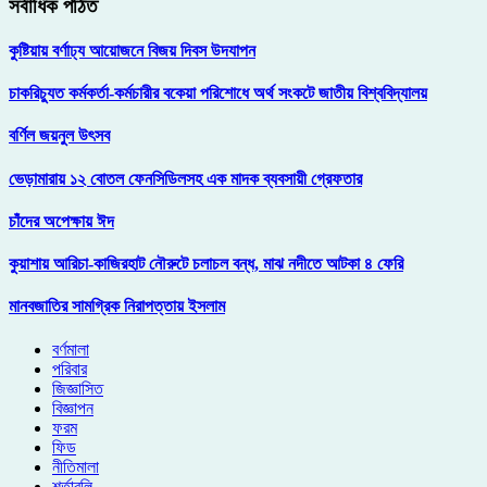
সর্বাধিক পঠিত
কুষ্টিয়ায় বর্ণাঢ্য আয়োজনে বিজয় দিবস উদযাপন
চাকরিচ্যুত কর্মকর্তা-কর্মচারীর বকেয়া পরিশোধে অর্থ সংকটে জাতীয় বিশ্ববিদ্যালয়
বর্ণিল জয়নুল উৎসব
ভেড়ামারায় ১২ বোতল ফেনসিডিলসহ এক মাদক ব্যবসায়ী গ্রেফতার
চাঁদের অপেক্ষায় ঈদ
কুয়াশায় আরিচা-কাজিরহাট নৌরুটে চলাচল বন্ধ, মাঝ নদীতে আটকা ৪ ফেরি
মানবজাতির সামগ্রিক নিরাপত্তায় ইসলাম
বর্ণমালা
পরিবার
জিজ্ঞাসিত
বিজ্ঞাপন
ফরম
ফিড
নীতিমালা
শর্তাবলি