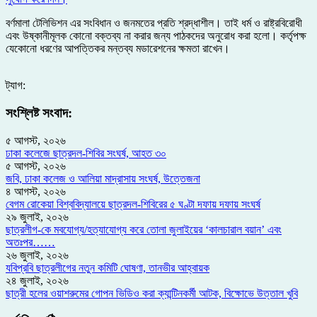
বর্ণমালা টেলিভিশন এর সংবিধান ও জনমতের প্রতি শ্রদ্ধাশীল। তাই ধর্ম ও রাষ্ট্রবিরোধী
এবং উষ্কানীমূলক কোনো বক্তব্য না করার জন্য পাঠকদের অনুরোধ করা হলো। কর্তৃপক্ষ
যেকোনো ধরণের আপত্তিকর মন্তব্য মডারেশনের ক্ষমতা রাখেন।
ট্যাগ:
সংশ্লিষ্ট সংবাদ:
৫ আগস্ট, ২০২৬
ঢাকা কলেজে ছাত্রদল-শিবির সংঘর্ষ, আহত ৩০
৫ আগস্ট, ২০২৬
জবি, ঢাকা কলেজ ও আলিয়া মাদ্রাসায় সংঘর্ষ, উত্তেজনা
৪ আগস্ট, ২০২৬
বেগম রোকেয়া বিশ্ববিদ্যালয়ে ছাত্রদল-শিবিরের ৫ ঘণ্টা দফায় দফায় সংঘর্ষ
২৯ জুলাই, ২০২৬
ছাত্রলীগ-কে মবযোগ্য/হত্যাযোগ্য করে তোলা জুলাইয়ের ‘কালচারাল বয়ান’ এবং
অতঃপর……
২৬ জুলাই, ২০২৬
যবিপ্রবি ছাত্রলীগের নতুন কমিটি ঘোষণা, তানভীর আহ্বায়ক
২৪ জুলাই, ২০২৬
ছাত্রী হলের ওয়াশরুমের গোপন ভিডিও করা ক্যান্টিনকর্মী আটক, বিক্ষোভে উত্তাল খুবি