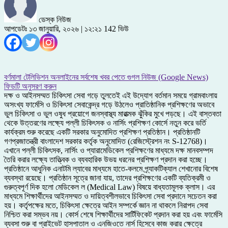
ডেস্ক নিউজ
আপডেটঃ ১৩ জানুয়ারি, ২০২৬ | ১২:২১
142 ভিউ
বর্ণমালা টেলিভিশন অনলাইনের সর্বশেষ খবর পেতে গুগল নিউজ (Google News)
ফিডটি অনুসরণ করুন
দক্ষ ও আইনসম্মত চিকিৎসা সেবা গড়ে তুলতেই এই উদ্যোগ বর্তমান সময়ে গ্রামবাংলায়
অসংখ্য ফার্মেসি ও চিকিৎসা সেবাকেন্দ্র গড়ে উঠলেও প্রাতিষ্ঠানিক প্রশিক্ষণের অভাবে
ভুল চিকিৎসা ও ভুল ওষুধ প্রয়োগে জনস্বাস্থ্য মারাত্মক ঝুঁকির মুখে পড়ছে। এই বাস্তবতা
থেকে উত্তরণের লক্ষ্যে পল্লী চিকিৎসক ও নার্সিং প্রশিক্ষণ কোর্সে নতুন করে ভর্তি
কার্যক্রম শুরু করেছে একটি সরকার অনুমোদিত প্রশিক্ষণ প্রতিষ্ঠান। প্রতিষ্ঠানটি
গণপ্রজাতন্ত্রী বাংলাদেশ সরকার কর্তৃক অনুমোদিত (রেজিস্ট্রেশন নং S-12768)।
এখানে পল্লী চিকিৎসক, নার্সিং ও প্যারামেডিকেল প্রশিক্ষণের মাধ্যমে দক্ষ মানবসম্পদ
তৈরি করার লক্ষ্যে তাত্ত্বিক ও ব্যবহারিক উভয় ধরনের প্রশিক্ষণ প্রদান করা হচ্ছে।
প্রতিষ্ঠানে আধুনিক এনাটমি ল্যাবের মাধ্যমে হাতে-কলমে প্র্যাকটিক্যাল শেখানোর বিশেষ
ব্যবস্থা রয়েছে। প্রতিষ্ঠান সূত্রে জানা যায়, তাদের প্রশিক্ষণের একটি ব্যতিক্রমী ও
গুরুত্বপূর্ণ দিক হলো মেডিকেল ল (Medical Law) বিষয়ে বাধ্যতামূলক ক্লাস। এর
মাধ্যমে শিক্ষার্থীদের আইনসম্মত ও দায়িত্বশীলভাবে চিকিৎসা সেবা প্রদানে সচেতন করা
হয়। কর্তৃপক্ষের মতে, চিকিৎসা ক্ষেত্রে আইন সম্পর্কে জ্ঞান না থাকলে নিরাপদ সেবা
নিশ্চিত করা সম্ভব নয়। কোর্স শেষে শিক্ষার্থীদের সার্টিফিকেট প্রদান করা হয় এবং ফার্মেসি
ব্যবসা শুরু বা প্রাইভেট হাসপাতাল ও এনজিওতে নার্স হিসেবে কাজ করার ক্ষেত্রে