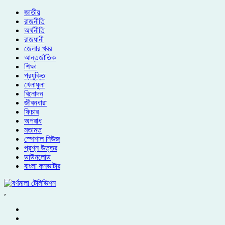
জাতীয়
রাজনীতি
অর্থনীতি
রাজধানী
জেলার খবর
আন্তর্জাতিক
শিক্ষা
প্রযুক্তি
খেলাধুলা
বিনোদন
জীবনধারা
ফিচার
অপরাধ
মতামত
স্পেশাল নিউজ
প্রশ্ন উত্তর
ডাউনলোড
বাংলা কনভাটার
,