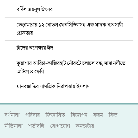
বর্ণিল জয়নুল উৎসব
ভেড়ামারায় ১২ বোতল ফেনসিডিলসহ এক মাদক ব্যবসায়ী
গ্রেফতার
চাঁদের অপেক্ষায় ঈদ
কুয়াশায় আরিচা-কাজিরহাট নৌরুটে চলাচল বন্ধ, মাঝ নদীতে
আটকা ৪ ফেরি
মানবজাতির সামগ্রিক নিরাপত্তায় ইসলাম
বর্ণমালা
পরিবার
জিজ্ঞাসিত
বিজ্ঞাপন
ফরম
ফিড
নীতিমালা
শর্তাবলি
যোগাযোগ
কনভাটার