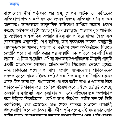
করুন
বাংলাদেশে দীর্ঘ প্রতীক্ষার পর গুম, গোপন আটক ও নির্যাতনের
অভিযোগে গত ৯ অক্টোবর ২৮ জনের বিরুদ্ধে অভিযোগ গঠন করেছে
আদালত। আদালতের আনুষ্ঠানিক অভিযোগ দাখিলে সন্তোষ প্রকাশ
করেছে হিউম্যান রাইটস ওয়াচ (এইচআরডাব্লিও)। গতকাল বৃহস্পতিবার
(৯ অক্টোবর) আন্তর্জাতিক অপরাধ ট্রাইব্যুনাল পালিয়ে যাওয়া স্বৈরশাসক
(ক্ষমতাচ্যুত প্রধানমন্ত্রী) শেখ হাসিনা, তার সরকারের সাবেক স্বরাষ্ট্রমন্ত্রী
আসাদুজ্জামান খানসহ সাবেক ও বর্তমান সেনা কর্মকর্তাদের বিরুদ্ধে
গ্রেপ্তারি পরোয়ানা জারি করার পর সংস্থাটি এক প্রতিবেদনে প্রতিক্রিয়া
জানায়। এ নিয়ে সংস্থাটির এশিয়া অঞ্চলের উপপরিচালক মীনাক্ষী গাঙ্গুলি
একটি প্রতিবেদন লেখেন। প্রতিবেদনটির শিরোনাম দেওয়া হয়েছে
—‘ন্যায়বিচারের পথে এক ধাপ এগোল বাংলাদেশ’। প্রতিবেদনের
শুরুতে ২০১৭ সালে এইচআরডব্লিউ প্রকাশিত অন্য একটি প্রতিবেদনের
প্রসঙ্গ টেনে আনা হয়। বাংলাদেশে গোপনে আটক রাখা ও গুম করা নিয়ে
প্রতিবেদনটি প্রকাশ করা হয়েছিল উল্লেখ করে এইচআরডব্লিউ বলেছে,
তৎকালীন স্বরাষ্ট্রমন্ত্রী আসাদুজ্জামান খান সেই প্রতিবেদনকে ‘অপপ্রচার’
বলে উড়িয়ে দিয়েছিলেন। বেশির ভাগ ‘নিখোঁজ’ ব্যক্তি সম্পর্কে তিনি
বলেছিলেন, তারা গ্রেপ্তারের হাত থেকে পালিয়ে বেড়ানো অপরাধী,
ঋণখেলাপি কিংবা প্রতারক। মীনাক্ষী গাঙ্গুলি বলেন, ওই সময় তার জোর
দাবির কারণে আসাদুজ্জামান তদন্তের আশ্বাস দিলেও শেষ পর্যন্ত কোনো