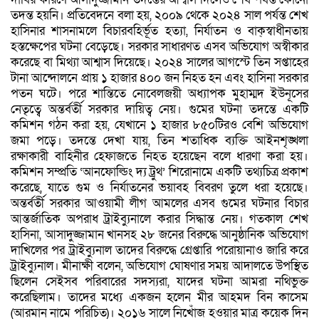
তদন্ত হয়নি। প্রতিবেদনে বলা হয়, ২০০৯ থেকে ২০২৪ সাল পর্যন্ত শেখ
হাসিনার শাসনামলে বিচারবহির্ভূত হত্যা, নির্যাতন ও বাক্‌স্বাধীনতায়
হস্তক্ষেপের ঘটনা বেড়েছে। সরকার সাধারণত এসব অভিযোগ অস্বীকার
করেছে বা মিথ্যা আশ্বাস দিয়েছে। ২০২৪ সালের আগস্টে তিন সপ্তাহের
টানা আন্দোলনে প্রায় ১ হাজার ৪০০ জন নিহত হন এবং হাসিনা সরকার
পতন ঘটে। পরে শান্তিতে নোবেলজয়ী অধ্যাপক মুহাম্মদ ইউনূসের
নেতৃত্বে অন্তর্বর্তী সরকার দায়িত্ব নেয়। গুমের ঘটনা তদন্তে একটি
কমিশন গঠন করা হয়, যেখানে ১ হাজার ৮৫০টিরও বেশি অভিযোগ
জমা পড়ে। তদন্তে দেখা যায়, তিন শতাধিক ব্যক্তি আইনশৃঙ্খলা
রক্ষাকারী বাহিনীর হেফাজতে নিহত হয়েছেন বলে ধারণা করা হয়।
কমিশন সম্প্রতি ‘আনফোল্ডিং দ্য ট্রুথ’ শিরোনামে একটি তথ্যচিত্র প্রকাশ
করেছে, যাতে গুম ও নির্যাতনের ভয়াবহ বিবরণ তুলে ধরা হয়েছে।
অন্তর্বর্তী সরকার আওয়ামী লীগ আমলের এসব গুমের ঘটনার বিচার
আন্তর্জাতিক অপরাধ ট্রাইব্যুনালে করার সিদ্ধান্ত নেয়। গতকাল শেখ
হাসিনা, আসাদুজ্জামান খানসহ ২৮ জনের বিরুদ্ধে আনুষ্ঠানিক অভিযোগ
দাখিলের পর ট্রাইব্যুনাল তাদের বিরুদ্ধে গ্রেপ্তারি পরোয়ানাও জারি করে
ট্রাইব্যুনাল। মীনাক্ষী বলেন, অভিযোগ ঘোষণার সময় আদালতে উপস্থিত
ছিলেন সেইসব পরিবারের সদস্যরা, যাদের ঘটনা আমরা নথিভুক্ত
করেছিলাম। তাদের মধ্যে একজন হলেন মীর আহমদ বিন কাসেম
(আরমান নামে পরিচিত)। ২০১৬ সালে নিখোঁজ হওয়ার মাত্র কয়েক দিন