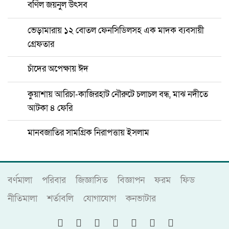
বর্ণিল জয়নুল উৎসব
ভেড়ামারায় ১২ বোতল ফেনসিডিলসহ এক মাদক ব্যবসায়ী
গ্রেফতার
চাঁদের অপেক্ষায় ঈদ
কুয়াশায় আরিচা-কাজিরহাট নৌরুটে চলাচল বন্ধ, মাঝ নদীতে
আটকা ৪ ফেরি
মানবজাতির সামগ্রিক নিরাপত্তায় ইসলাম
বর্ণমালা
পরিবার
জিজ্ঞাসিত
বিজ্ঞাপন
ফরম
ফিড
নীতিমালা
শর্তাবলি
যোগাযোগ
কনভাটার