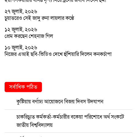
ইয়াশ-কিয়ারার ঘনিষ্ঠ দৃশ্য নিয়ে ট্রলের জবাব দিলেন হুমা
২৭ জুলাই, ২০২৬
চুয়াত্তরেও সেই জাদু রুনা লায়লার কণ্ঠে
১২ জুলাই, ২০২৬
প্রেম করছেন শেহনাজ গিল
১০ জুলাই, ২০২৬
নিজের এআই ছবি-ভিডিও দেখে হুঁশিয়ারি দিলেন কনকচাঁপা
সর্বাধিক পঠিত
কুষ্টিয়ায় বর্ণাঢ্য আয়োজনে বিজয় দিবস উদযাপন
চাকরিচ্যুত কর্মকর্তা-কর্মচারীর বকেয়া পরিশোধে অর্থ সংকটে
জাতীয় বিশ্ববিদ্যালয়