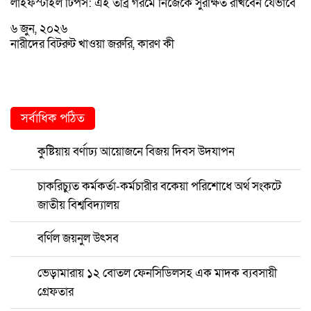
লাইফস্টাইল টিপস: এই তীব্র গরমে নিজেকে সুরক্ষিত রাখবেন যেভাবে
৬ জুন, ২০২৬
নারীদের বিটরুট খাওয়া জরুরি, কারণ কী
সর্বাধিক পঠিত
কুষ্টিয়ায় বর্ণাঢ্য আয়োজনে বিজয় দিবস উদযাপন
চাকরিচ্যুত কর্মকর্তা-কর্মচারীর বকেয়া পরিশোধে অর্থ সংকটে
জাতীয় বিশ্ববিদ্যালয়
বর্ণিল জয়নুল উৎসব
ভেড়ামারায় ১২ বোতল ফেনসিডিলসহ এক মাদক ব্যবসায়ী
গ্রেফতার