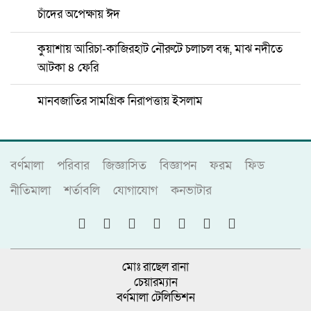
চাঁদের অপেক্ষায় ঈদ
কুয়াশায় আরিচা-কাজিরহাট নৌরুটে চলাচল বন্ধ, মাঝ নদীতে
আটকা ৪ ফেরি
মানবজাতির সামগ্রিক নিরাপত্তায় ইসলাম
বর্ণমালা
পরিবার
জিজ্ঞাসিত
বিজ্ঞাপন
ফরম
ফিড
নীতিমালা
শর্তাবলি
যোগাযোগ
কনভাটার
মোঃ রাছেল রানা
চেয়ারম্যান
বর্ণমালা টেলিভিশন