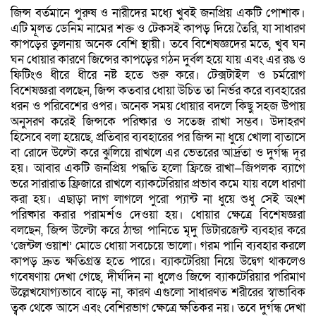
জিন্স বর্তমানে পুরুষ ও নারীদের মধ্যে খুবই জনপ্রিয় একটি পোশাক।
এটি মূলত ডেনিম নামের শক্ত ও টেকসই কাপড় দিয়ে তৈরি, যা সাধারণ
কাপড়ের তুলনায় অনেক বেশি স্থায়ী। তবে বিশেষজ্ঞদের মতে, খুব ঘন
ঘন ধোয়ার কারণে জিন্সের কাপড়ের গঠন দুর্বল হয়ে যায় এবং এর রঙ ও
ফিটিংও ধীরে ধীরে নষ্ট হতে শুরু করে। টেক্সটাইল ও চর্মরোগ
বিশেষজ্ঞরা বলছেন, জিন্স কতবার ধোয়া উচিত তা নির্ভর করে ব্যবহারের
ধরন ও পরিবেশের ওপর। অনেক সময় ধোয়ার বদলে কিছু সহজ উপায়
অনুসরণ করেই জিন্সকে পরিষ্কার ও সতেজ রাখা সম্ভব। উদাহরণ
হিসেবে বলা হয়েছে, প্রতিবার ব্যবহারের পর জিন্স না ধুয়ে খোলা বাতাসে
বা রোদে উল্টো করে ঝুলিয়ে রাখলে এর ভেতরের আর্দ্রতা ও দুর্গন্ধ দূর
হয়। আবার একটি জনপ্রিয় পদ্ধতি হলো ফ্রিজে রাখা—জিপলক ব্যাগে
ভরে সারারাত ফ্রিজারে রাখলে ব্যাকটেরিয়ার প্রভাব কমে যায় বলে ধারণা
করা হয়। এছাড়া দাগ লাগলে পুরো প্যান্ট না ধুয়ে শুধু সেই অংশ
পরিষ্কার করার পরামর্শও দেওয়া হয়। ধোয়ার ক্ষেত্রে বিশেষজ্ঞরা
বলছেন, জিন্স উল্টো করে ঠান্ডা পানিতে মৃদু ডিটারজেন্ট ব্যবহার করে
‘জেন্টল ওয়াশ’ মোডে ধোয়া সবচেয়ে ভালো। গরম পানি ব্যবহার করলে
কাপড় দ্রুত ক্ষতিগ্রস্ত হতে পারে। ব্যাকটেরিয়া নিয়ে উদ্বেগ থাকলেও
গবেষণায় দেখা গেছে, দীর্ঘদিন না ধুলেও জিন্সে ব্যাকটেরিয়ার পরিমাণ
উল্লেখযোগ্যভাবে বাড়ে না, কারণ এগুলো সাধারণত শরীরের স্বাভাবিক
ত্বক থেকে আসে এবং বেশিরভাগ ক্ষেত্রে ক্ষতিকর নয়। তবে দুর্গন্ধ দেখা