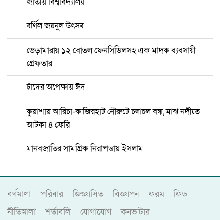
জাতীয় বিশ্ববিদ্যালয়
বর্ণিল জয়নুল উৎসব
ভেড়ামারায় ১২ বোতল ফেনসিডিলসহ এক মাদক ব্যবসায়ী
গ্রেফতার
চাঁদের অপেক্ষায় ঈদ
কুয়াশায় আরিচা-কাজিরহাট নৌরুটে চলাচল বন্ধ, মাঝ নদীতে
আটকা ৪ ফেরি
মানবজাতির সামগ্রিক নিরাপত্তায় ইসলাম
বর্ণমালা
পরিবার
জিজ্ঞাসিত
বিজ্ঞাপন
ফরম
ফিড
নীতিমালা
শর্তাবলি
যোগাযোগ
কনভাটার