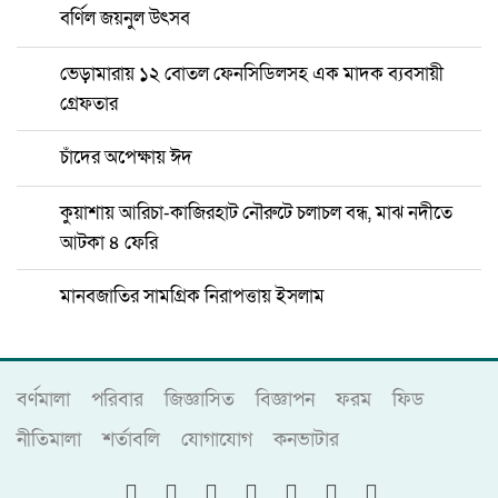
বর্ণিল জয়নুল উৎসব
ভেড়ামারায় ১২ বোতল ফেনসিডিলসহ এক মাদক ব্যবসায়ী
গ্রেফতার
চাঁদের অপেক্ষায় ঈদ
কুয়াশায় আরিচা-কাজিরহাট নৌরুটে চলাচল বন্ধ, মাঝ নদীতে
আটকা ৪ ফেরি
মানবজাতির সামগ্রিক নিরাপত্তায় ইসলাম
বর্ণমালা
পরিবার
জিজ্ঞাসিত
বিজ্ঞাপন
ফরম
ফিড
নীতিমালা
শর্তাবলি
যোগাযোগ
কনভাটার