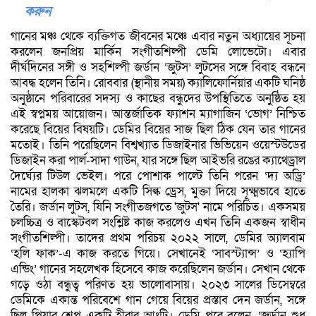
করুন
গানের মঞ্চ থেকে ব্যক্তিগত জীবনের মঞ্চে এবার নতুন অধ্যায়ের সূচনা
করলেন জনপ্রিয় মার্কিন সংগীতশিল্পী ডেমি লোভেটো। এবার
দীর্ঘদিনের সঙ্গী ও সহশিল্পী জর্ডান ‘জুটস’ লুটসের সঙ্গে বিবাহ বন্ধনে
আবদ্ধ হলেন তিনি। রোববার (স্থানীয় সময়) ক্যালিফোর্নিয়ার একটি ঘনিষ্ঠ
অনুষ্ঠানে পরিবারের সদস্য ও কাছের বন্ধুদের উপস্থিতিতে অনুষ্ঠিত হয়
এই স্বপ্নময় আয়োজন। আন্তর্জাতিক ফ্যাশন ম্যাগাজিন ‘ভোগ’ নিশ্চিত
করেছে বিয়ের বিষয়টি। ডেমির বিয়ের সাজ ছিল ঠিক যেন তার গানের
মতোই। তিনি পরেছিলেন বিশ্বখ্যাত ডিজাইনার ভিভিয়েন ওয়েস্টউডের
ডিজাইন করা পার্ল-সাদা গাউন, যার সঙ্গে ছিল আইভরি রঙের ক্যাথেড্রাল
দৈর্ঘ্যের টিউল ভেইল। পরে পোশাক পাল্টে তিনি পরেন ‘দ্য অড্রি’
নামের হালকা ঝলমলে একটি সিল্ক ড্রেস, মুক্তা দিয়ে সূক্ষ্মভাবে হাতে
তৈরি। জর্ডান লুটস, যিনি সংগীতজগতে 'জুটস' নামে পরিচিত। একসময়
চলচ্চিত্র ও বাস্কেটবল সংশ্লিষ্ট কাজ করলেও এখন তিনি একজন স্বাধীন
সংগীতশিল্পী। তাদের প্রথম পরিচয় ২০২২ সালে, ডেমির অ্যালবাম
‘হলি ফাক’-এ কাজ করতে গিয়ে। সেখানেই ‘সাবস্ট্যান্স’ ও ‘হ্যাপি
এন্ডিং’ গানের সহলেখক হিসেবে কাজ করেছিলেন জর্ডান। সেখান থেকে
গড়ে ওঠা বন্ধুত্ব পরিণত হয় ভালোবাসায়। ২০২৩ সালের ডিসেম্বরে
ডেমিকে একান্ত পরিবেশে গান গেয়ে বিয়ের প্রস্তাব দেন জর্ডান, সঙ্গে
ছিল পিয়ার-শেপ একটি হীরার আংটি। ডেমি পরে বলেন, ‘জর্ডান শুধু