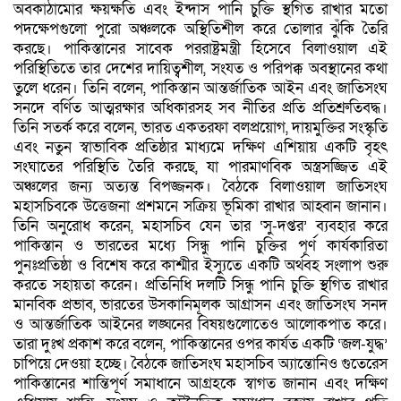
অবকাঠামোর ক্ষয়ক্ষতি এবং ইন্দাস পানি চুক্তি স্থগিত রাখার মতো
পদক্ষেপগুলো পুরো অঞ্চলকে অস্থিতিশীল করে তোলার ঝুঁকি তৈরি
করছে। পাকিস্তানের সাবেক পররাষ্ট্রমন্ত্রী হিসেবে বিলাওয়াল এই
পরিস্থিতিতে তার দেশের দায়িত্বশীল, সংযত ও পরিপক্ক অবস্থানের কথা
তুলে ধরেন। তিনি বলেন, পাকিস্তান আন্তর্জাতিক আইন এবং জাতিসংঘ
সনদে বর্ণিত আত্মরক্ষার অধিকারসহ সব নীতির প্রতি প্রতিশ্রুতিবদ্ধ।
তিনি সতর্ক করে বলেন, ভারত একতরফা বলপ্রয়োগ, দায়মুক্তির সংস্কৃতি
এবং নতুন স্বাভাবিক প্রতিষ্ঠার মাধ্যমে দক্ষিণ এশিয়ায় একটি বৃহৎ
সংঘাতের পরিস্থিতি তৈরি করছে, যা পারমাণবিক অস্ত্রসজ্জিত এই
অঞ্চলের জন্য অত্যন্ত বিপজ্জনক। বৈঠকে বিলাওয়াল জাতিসংঘ
মহাসচিবকে উত্তেজনা প্রশমনে সক্রিয় ভূমিকা রাখার আহ্বান জানান।
তিনি অনুরোধ করেন, মহাসচিব যেন তার ‘সু-দপ্তর’ ব্যবহার করে
পাকিস্তান ও ভারতের মধ্যে সিন্ধু পানি চুক্তির পূর্ণ কার্যকারিতা
পুনঃপ্রতিষ্ঠা ও বিশেষ করে কাশ্মীর ইস্যুতে একটি অর্থবহ সংলাপ শুরু
করতে সহায়তা করেন। প্রতিনিধি দলটি সিন্ধু পানি চুক্তি স্থগিত রাখার
মানবিক প্রভাব, ভারতের উসকানিমূলক আগ্রাসন এবং জাতিসংঘ সনদ
ও আন্তর্জাতিক আইনের লঙ্ঘনের বিষয়গুলোতেও আলোকপাত করে।
তারা দুঃখ প্রকাশ করে বলেন, পাকিস্তানের ওপর কার্যত একটি ‘জল-যুদ্ধ’
চাপিয়ে দেওয়া হচ্ছে। বৈঠকে জাতিসংঘ মহাসচিব অ্যান্তোনিও গুতেরেস
পাকিস্তানের শান্তিপূর্ণ সমাধানে আগ্রহকে স্বাগত জানান এবং দক্ষিণ