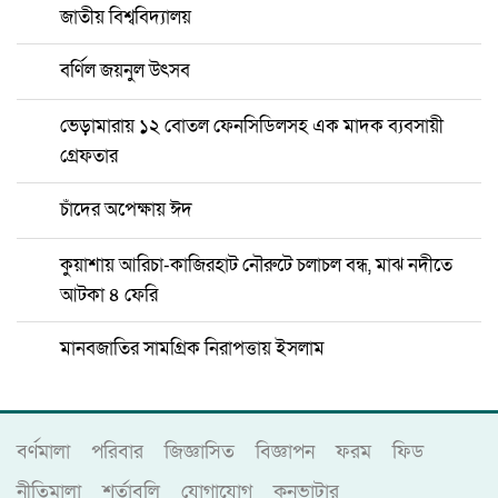
জাতীয় বিশ্ববিদ্যালয়
বর্ণিল জয়নুল উৎসব
ভেড়ামারায় ১২ বোতল ফেনসিডিলসহ এক মাদক ব্যবসায়ী
গ্রেফতার
চাঁদের অপেক্ষায় ঈদ
কুয়াশায় আরিচা-কাজিরহাট নৌরুটে চলাচল বন্ধ, মাঝ নদীতে
আটকা ৪ ফেরি
মানবজাতির সামগ্রিক নিরাপত্তায় ইসলাম
বর্ণমালা
পরিবার
জিজ্ঞাসিত
বিজ্ঞাপন
ফরম
ফিড
নীতিমালা
শর্তাবলি
যোগাযোগ
কনভাটার